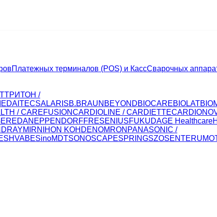
ров
Платежных терминалов (POS) и Касс
Сварочных аппара
Т
ТРИТОН /
MED
AITECS
ALARIS
B.BRAUN
BEYOND
BIOCARE
BIOLAT
BIO
LTH / CAREFUSION
CARDIOLINE / CARDIETTE
CARDIONO
GER
EDAN
EPPENDORF
FRESENIUS
FUKUDA
GE Healthcare
NDRAY
MIR
NIHON KOHDEN
OMRON
PANASONIC /
E
SHVABE
SinoMDT
SONOSCAPE
SPRING
SZOSEN
TERUMO