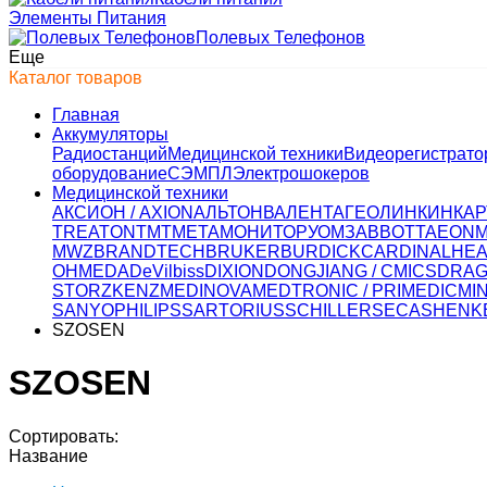
Элементы Питания
Полевых Телефонов
Еще
Каталог товаров
Главная
Аккумуляторы
Радиостанций
Медицинской техники
Видеорегистрато
оборудование
СЭМПЛ
Электрошокеров
Медицинской техники
АКСИОН / AXION
АЛЬТОН
ВАЛЕНТА
ГЕОЛИНК
ИНКАР
TREATON
ТМТ
МЕТА
МОНИТОР
УОМЗ
ABBOTT
AEON
MWZ
BRANDTECH
BRUKER
BURDICK
CARDINALHEA
OHMEDA
DeVilbiss
DIXION
DONGJIANG / CMICS
DRA
STORZ
KENZ
MEDINOVA
MEDTRONIC / PRIMEDIC
MI
SANYO
PHILIPS
SARTORIUS
SCHILLER
SECA
SHENK
SZOSEN
SZOSEN
Сортировать:
Название