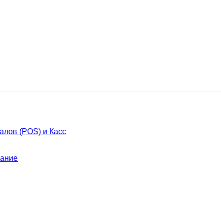
лов (POS) и Касс
ание