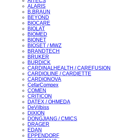
AITECS
ALARIS
B.BRAUN
BEYOND
BIOCARE
BIOLAT
BIOMED
BIONET
BIOSET / MWZ
BRANDTECH
BRUKER
BURDICK
CARDINALHEALTH / CAREFUSION
CARDIOLINE / CARDIETTE
CARDIONOVA
CefarCompex
COMEN
CRITICON
DATEX / OHMEDA
DeVilbiss
DIXION
DONGJIANG / CMICS
DRAGER
EDAN
EPPENDORF