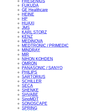
FRESENIUS
FUKUDA
GE Healthcare
HEINE
HP
HUAXI
JMS
KARL STORZ
KENZ
MEDINOVA
MEDTRONIC / PRIMEDIC
MINDRAY
MIR
NIHON KOHDEN
OMRON
PANASONIC / SANYO
PHILIPS
SARTORIUS
SCHILLER
SECA
SHENKE
SHVABE
SinoMDT
SONOSCAPE
SPRING