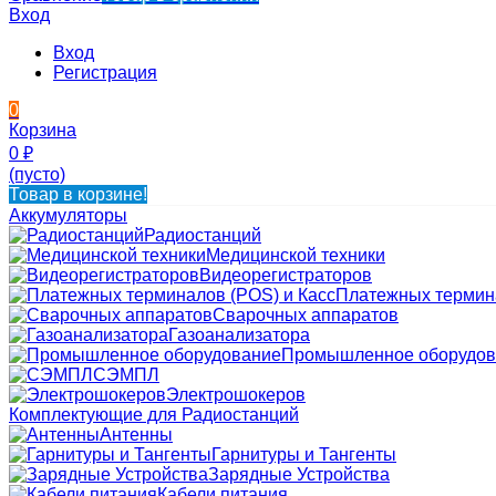
Вход
Вход
Регистрация
0
Корзина
0
₽
(пусто)
Товар в корзине!
Аккумуляторы
Радиостанций
Медицинской техники
Видеорегистраторов
Платежных термина
Сварочных аппаратов
Газоанализатора
Промышленное оборудов
СЭМПЛ
Электрошокеров
Комплектующие для Радиостанций
Антенны
Гарнитуры и Тангенты
Зарядные Устройства
Кабели питания