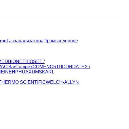
тов
Газоанализатора
Промышленное
MED
BIONET
BIOSET /
VA
CefarCompex
COMEN
CRITICON
DATEX /
HEINE
HP
HUAXI
JMS
KARL
THERMO SCIENTIFIC
WELCH-ALLYN