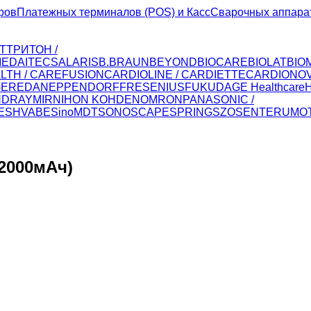
ров
Платежных терминалов (POS) и Касс
Сварочных аппара
Т
ТРИТОН /
MED
AITECS
ALARIS
B.BRAUN
BEYOND
BIOCARE
BIOLAT
BIO
LTH / CAREFUSION
CARDIOLINE / CARDIETTE
CARDIONO
GER
EDAN
EPPENDORF
FRESENIUS
FUKUDA
GE Healthcare
NDRAY
MIR
NIHON KOHDEN
OMRON
PANASONIC /
E
SHVABE
SinoMDT
SONOSCAPE
SPRING
SZOSEN
TERUMO
 2000мАч)