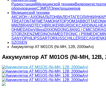
Радиостанций
Медицинской техники
Видеорегистрато
оборудование
СЭМПЛ
Электрошокеров
Медицинской техники
АКСИОН / AXION
АЛЬТОН
ВАЛЕНТА
ГЕОЛИНК
ИНКАР
TREATON
ТМТ
МЕТА
МОНИТОР
УОМЗ
ABBOTT
AEON
MWZ
BRANDTECH
BRUKER
BURDICK
CARDINALHEA
OHMEDA
DeVilbiss
DIXION
DONGJIANG / CMICS
DRA
STORZ
KENZ
MEDINOVA
MEDTRONIC / PRIMEDIC
MI
SANYO
PHILIPS
SARTORIUS
SCHILLER
SECA
SHENK
SZOSEN
Аккумулятор AT M01OS (Ni-MH, 12В, 2000мАч)
Аккумулятор AT M01OS (Ni-MH, 12В,