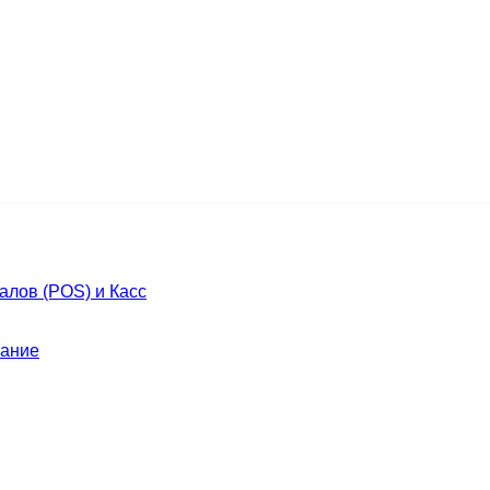
лов (POS) и Касс
ание