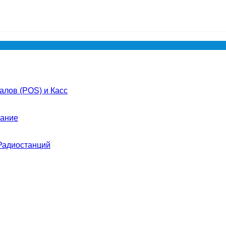
лов (POS) и Касс
ание
Радиостанций