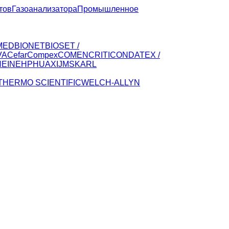
тов
Газоанализатора
Промышленное
MED
BIONET
BIOSET /
VA
CefarCompex
COMEN
CRITICON
DATEX /
HEINE
HP
HUAXI
JMS
KARL
THERMO SCIENTIFIC
WELCH-ALLYN