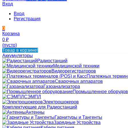
Вход
Вход
Регистрация
0
Корзина
0
₽
(пусто)
Товар в корзине!
Аккумуляторы
Радиостанций
Медицинской техники
Видеорегистраторов
Платежных термина
Сварочных аппаратов
Газоанализатора
Промышленное оборудов
СЭМПЛ
Электрошокеров
Комплектующие для Радиостанций
Антенны
Гарнитуры и Тангенты
Зарядные Устройства
Кабели питания