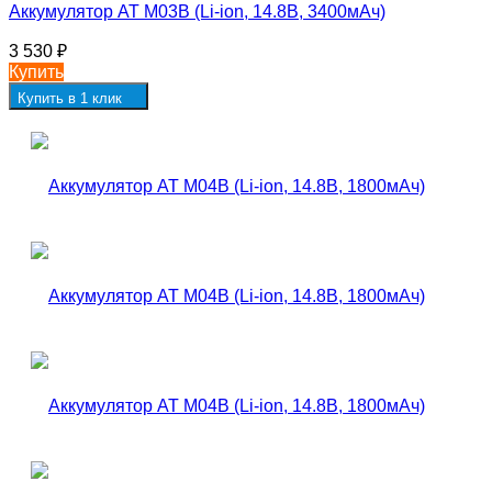
Аккумулятор AT M03B (Li-ion, 14.8В, 3400мАч)
3 530
₽
Купить
Купить в 1 клик