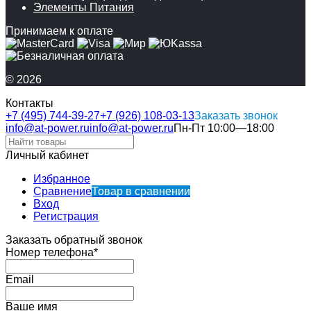
Элементы Питания
Принимаем к оплате
© 2026
Контакты
+7 (495) 744-39-27
+7 (926) 108-03-13
Заказать звонок
info@at-power.ru
info@at-power.ru
Пн-Пт 10:00—18:00
Личный кабинет
Избранное
Сравнение
Товар в сравнении
Вход
Регистрация
Заказать обратный звонок
Номер телефона*
Email
Ваше имя