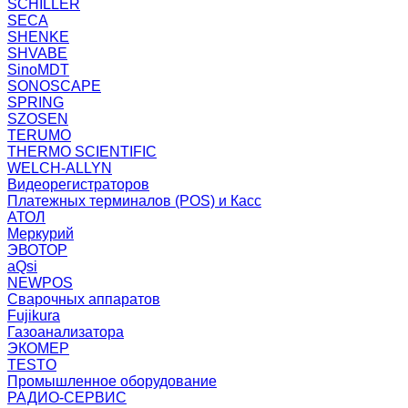
SCHILLER
SECA
SHENKE
SHVABE
SinoMDT
SONOSCAPE
SPRING
SZOSEN
TERUMO
THERMO SCIENTIFIC
WELCH-ALLYN
Видеорегистраторов
Платежных терминалов (POS) и Касс
АТОЛ
Меркурий
ЭВОТОР
aQsi
NEWPOS
Сварочных аппаратов
Fujikura
Газоанализатора
ЭКОМЕР
TESTO
Промышленное оборудование
РАДИО-СЕРВИС