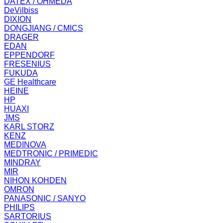
DATEX / OHMEDA
DeVilbiss
DIXION
DONGJIANG / CMICS
DRAGER
EDAN
EPPENDORF
FRESENIUS
FUKUDA
GE Healthcare
HEINE
HP
HUAXI
JMS
KARL STORZ
KENZ
MEDINOVA
MEDTRONIC / PRIMEDIC
MINDRAY
MIR
NIHON KOHDEN
OMRON
PANASONIC / SANYO
PHILIPS
SARTORIUS