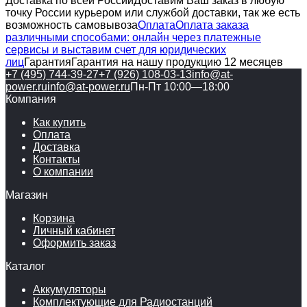
Доставка по всей России
Доставим Ваш заказ в любую
точку России курьером или службой доставки, так же есть
возможность самовывоза
Оплата
Оплата заказа
различными способами: онлайн через платежные
сервисы и выставим счет для юридических
лиц
Гарантия
Гарантия на нашу продукцию 12 месяцев
+7 (495) 744-39-27
+7 (926) 108-03-13
info@at-
power.ru
info@at-power.ru
Пн-Пт 10:00—18:00
Компания
Как купить
Оплата
Доставка
Контакты
О компании
Магазин
Корзина
Личный кабинет
Оформить заказ
Каталог
Аккумуляторы
Комплектующие для Радиостанций