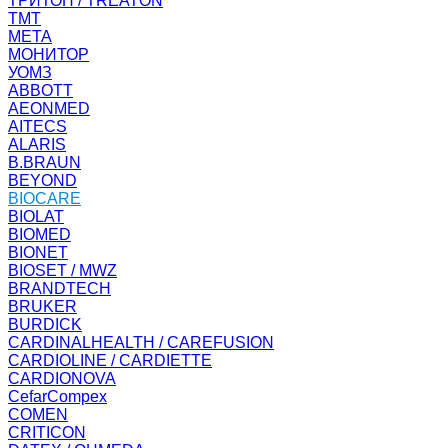
ТРИТОН / TREATON
ТМТ
МЕТА
МОНИТОР
УОМЗ
ABBOTT
AEONMED
AITECS
ALARIS
B.BRAUN
BEYOND
BIOCARE
BIOLAT
BIOMED
BIONET
BIOSET / MWZ
BRANDTECH
BRUKER
BURDICK
CARDINALHEALTH / CAREFUSION
CARDIOLINE / CARDIETTE
CARDIONOVA
CefarCompex
COMEN
CRITICON