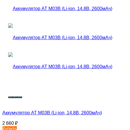
Аккумулятор AT M03B (Li-ion, 14.8В, 2600мАч)
2 660
₽
Купить