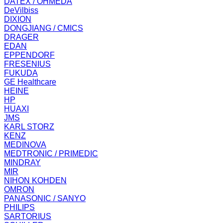
DATEX / OHMEDA
DeVilbiss
DIXION
DONGJIANG / CMICS
DRAGER
EDAN
EPPENDORF
FRESENIUS
FUKUDA
GE Healthcare
HEINE
HP
HUAXI
JMS
KARL STORZ
KENZ
MEDINOVA
MEDTRONIC / PRIMEDIC
MINDRAY
MIR
NIHON KOHDEN
OMRON
PANASONIC / SANYO
PHILIPS
SARTORIUS