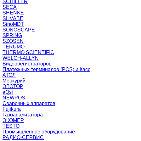
SCHILLER
SECA
SHENKE
SHVABE
SinoMDT
SONOSCAPE
SPRING
SZOSEN
TERUMO
THERMO SCIENTIFIC
WELCH-ALLYN
Видеорегистраторов
Платежных терминалов (POS) и Касс
АТОЛ
Меркурий
ЭВОТОР
aQsi
NEWPOS
Сварочных аппаратов
Fujikura
Газоанализатора
ЭКОМЕР
TESTO
Промышленное оборудование
РАДИО-СЕРВИС