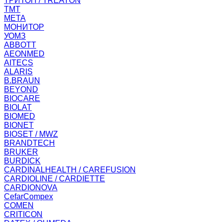
ТРИТОН / TREATON
ТМТ
МЕТА
МОНИТОР
УОМЗ
ABBOTT
AEONMED
AITECS
ALARIS
B.BRAUN
BEYOND
BIOCARE
BIOLAT
BIOMED
BIONET
BIOSET / MWZ
BRANDTECH
BRUKER
BURDICK
CARDINALHEALTH / CAREFUSION
CARDIOLINE / CARDIETTE
CARDIONOVA
CefarCompex
COMEN
CRITICON