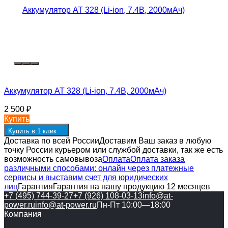
Аккумулятор AT 328 (Li-ion, 7.4В, 2000мАч)
2 500
₽
Купить
Купить в 1 клик
Доставка по всей России
Доставим Ваш заказ в любую
точку России курьером или службой доставки, так же есть
возможность самовывоза
Оплата
Оплата заказа
различными способами: онлайн через платежные
сервисы и выставим счет для юридических
лиц
Гарантия
Гарантия на нашу продукцию 12 месяцев
+7 (495) 744-39-27
+7 (926) 108-03-13
info@at-
power.ru
info@at-power.ru
Пн-Пт 10:00—18:00
Компания