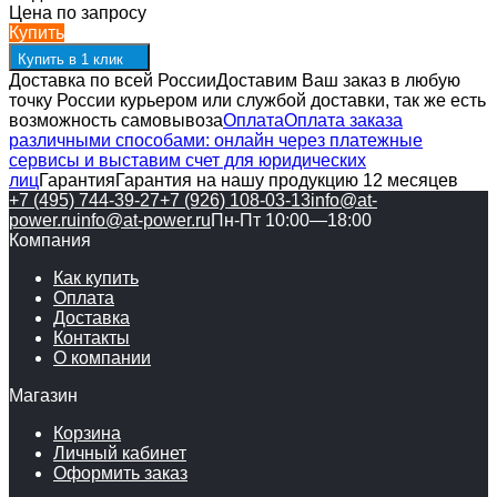
Цена по запросу
Купить
Купить в 1 клик
Доставка по всей России
Доставим Ваш заказ в любую
точку России курьером или службой доставки, так же есть
возможность самовывоза
Оплата
Оплата заказа
различными способами: онлайн через платежные
сервисы и выставим счет для юридических
лиц
Гарантия
Гарантия на нашу продукцию 12 месяцев
+7 (495) 744-39-27
+7 (926) 108-03-13
info@at-
power.ru
info@at-power.ru
Пн-Пт 10:00—18:00
Компания
Как купить
Оплата
Доставка
Контакты
О компании
Магазин
Корзина
Личный кабинет
Оформить заказ