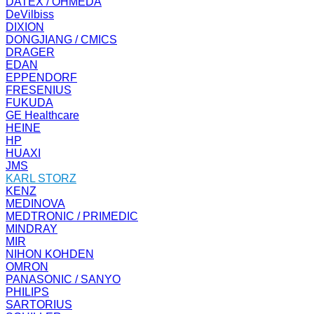
DATEX / OHMEDA
DeVilbiss
DIXION
DONGJIANG / CMICS
DRAGER
EDAN
EPPENDORF
FRESENIUS
FUKUDA
GE Healthcare
HEINE
HP
HUAXI
JMS
KARL STORZ
KENZ
MEDINOVA
MEDTRONIC / PRIMEDIC
MINDRAY
MIR
NIHON KOHDEN
OMRON
PANASONIC / SANYO
PHILIPS
SARTORIUS