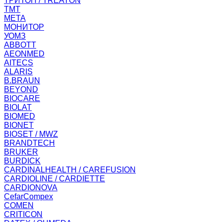
ТРИТОН / TREATON
ТМТ
МЕТА
МОНИТОР
УОМЗ
ABBOTT
AEONMED
AITECS
ALARIS
B.BRAUN
BEYOND
BIOCARE
BIOLAT
BIOMED
BIONET
BIOSET / MWZ
BRANDTECH
BRUKER
BURDICK
CARDINALHEALTH / CAREFUSION
CARDIOLINE / CARDIETTE
CARDIONOVA
CefarCompex
COMEN
CRITICON