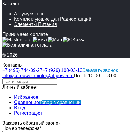
Каталог
Аккумуляторы
Комплектующие для Радиостанций
Элементы Питания
Принимаем к оплате
© 2026
Контакты
+7 (495) 744-39-27
+7 (926) 108-03-13
Заказать звонок
info@at-power.ru
info@at-power.ru
Пн-Пт 10:00—18:00
Личный кабинет
Избранное
Сравнение
Товар в сравнении
Вход
Регистрация
Заказать обратный звонок
Номер телефона*