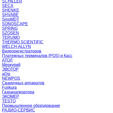
SCHILLER
SECA
SHENKE
SHVABE
SinoMDT
SONOSCAPE
SPRING
SZOSEN
TERUMO
THERMO SCIENTIFIC
WELCH-ALLYN
Видеорегистраторов
Платежных терминалов (POS) и Касс
АТОЛ
Меркурий
ЭВОТОР
aQsi
NEWPOS
Сварочных аппаратов
Fujikura
Газоанализатора
ЭКОМЕР
TESTO
Промышленное оборудование
РАДИО-СЕРВИС