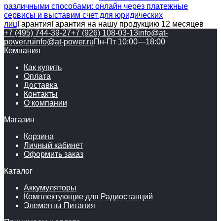
различными способами: онлайн через платежные
сервисы и выставим счет для юридических
лиц
Гарантия
Гарантия на нашу продукцию 12 месяцев
+7 (495) 744-39-27
+7 (926) 108-03-13
info@at-
power.ru
info@at-power.ru
Пн-Пт 10:00—18:00
Компания
Как купить
Оплата
Доставка
Контакты
О компании
Магазин
Корзина
Личный кабинет
Оформить заказ
Каталог
Аккумуляторы
Комплектующие для Радиостанций
Элементы Питания