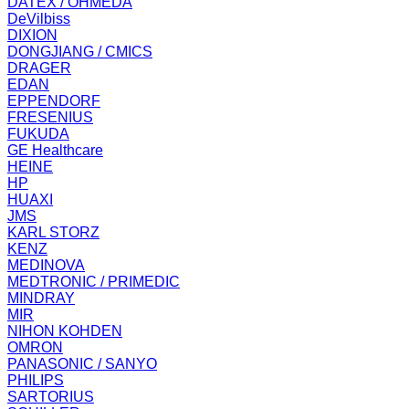
DATEX / OHMEDA
DeVilbiss
DIXION
DONGJIANG / CMICS
DRAGER
EDAN
EPPENDORF
FRESENIUS
FUKUDA
GE Healthcare
HEINE
HP
HUAXI
JMS
KARL STORZ
KENZ
MEDINOVA
MEDTRONIC / PRIMEDIC
MINDRAY
MIR
NIHON KOHDEN
OMRON
PANASONIC / SANYO
PHILIPS
SARTORIUS