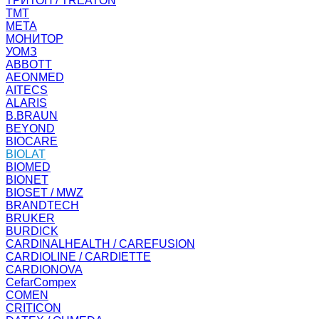
ТРИТОН / TREATON
ТМТ
МЕТА
МОНИТОР
УОМЗ
ABBOTT
AEONMED
AITECS
ALARIS
B.BRAUN
BEYOND
BIOCARE
BIOLAT
BIOMED
BIONET
BIOSET / MWZ
BRANDTECH
BRUKER
BURDICK
CARDINALHEALTH / CAREFUSION
CARDIOLINE / CARDIETTE
CARDIONOVA
CefarCompex
COMEN
CRITICON