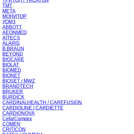
ТРИТОН / TREATON
ТМТ
МЕТА
МОНИТОР
УОМЗ
ABBOTT
AEONMED
AITECS
ALARIS
B.BRAUN
BEYOND
BIOCARE
BIOLAT
BIOMED
BIONET
BIOSET / MWZ
BRANDTECH
BRUKER
BURDICK
CARDINALHEALTH / CAREFUSION
CARDIOLINE / CARDIETTE
CARDIONOVA
CefarCompex
COMEN
CRITICON