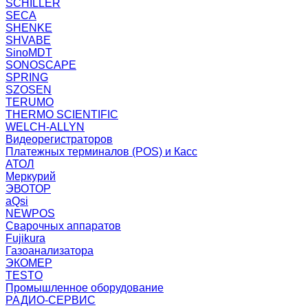
SCHILLER
SECA
SHENKE
SHVABE
SinoMDT
SONOSCAPE
SPRING
SZOSEN
TERUMO
THERMO SCIENTIFIC
WELCH-ALLYN
Видеорегистраторов
Платежных терминалов (POS) и Касс
АТОЛ
Меркурий
ЭВОТОР
aQsi
NEWPOS
Сварочных аппаратов
Fujikura
Газоанализатора
ЭКОМЕР
TESTO
Промышленное оборудование
РАДИО-СЕРВИС