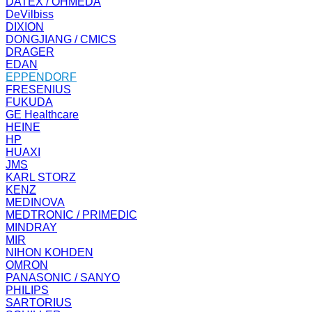
DATEX / OHMEDA
DeVilbiss
DIXION
DONGJIANG / CMICS
DRAGER
EDAN
EPPENDORF
FRESENIUS
FUKUDA
GE Healthcare
HEINE
HP
HUAXI
JMS
KARL STORZ
KENZ
MEDINOVA
MEDTRONIC / PRIMEDIC
MINDRAY
MIR
NIHON KOHDEN
OMRON
PANASONIC / SANYO
PHILIPS
SARTORIUS