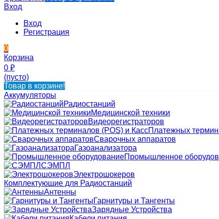
Вход
Вход
Регистрация
0
Корзина
0
₽
(пусто)
Товар в корзине!
Аккумуляторы
Радиостанций
Медицинской техники
Видеорегистраторов
Платежных термина
Сварочных аппаратов
Газоанализатора
Промышленное оборудов
СЭМПЛ
Электрошокеров
Комплектующие для Радиостанций
Антенны
Гарнитуры и Тангенты
Зарядные Устройства
Кабели питания