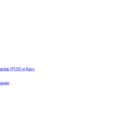
лов (POS) и Касс
ание