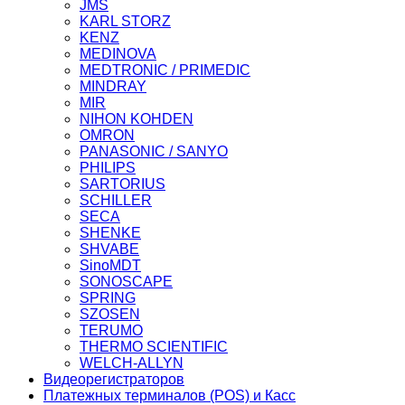
JMS
KARL STORZ
KENZ
MEDINOVA
MEDTRONIC / PRIMEDIC
MINDRAY
MIR
NIHON KOHDEN
OMRON
PANASONIC / SANYO
PHILIPS
SARTORIUS
SCHILLER
SECA
SHENKE
SHVABE
SinoMDT
SONOSCAPE
SPRING
SZOSEN
TERUMO
THERMO SCIENTIFIC
WELCH-ALLYN
Видеорегистраторов
Платежных терминалов (POS) и Касс