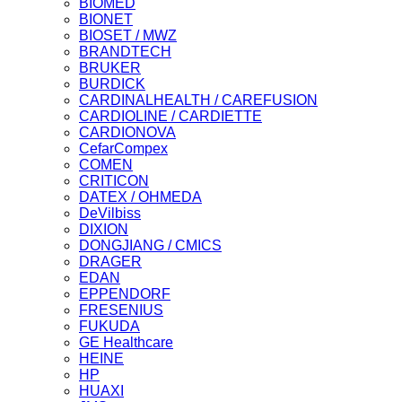
BIOMED
BIONET
BIOSET / MWZ
BRANDTECH
BRUKER
BURDICK
CARDINALHEALTH / CAREFUSION
CARDIOLINE / CARDIETTE
CARDIONOVA
CefarCompex
COMEN
CRITICON
DATEX / OHMEDA
DeVilbiss
DIXION
DONGJIANG / CMICS
DRAGER
EDAN
EPPENDORF
FRESENIUS
FUKUDA
GE Healthcare
HEINE
HP
HUAXI