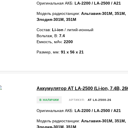
Оригинальная АКБ:
LA-2200 / LA-2500 / А21
Модель радиостанции:
Альтавия-301М, 351М,
Элодия-301М, 351М
Состав:
Li-ion
/ литий-ионный
Вольтаж, В:
7.4
Емкость, мАч:
2200
Размер, мм:
91 x 56 x 21
Аккумулятор AT LA-2500 (Li-ion, 7.4В, 2
В НАЛИЧИИ
АРТИКУЛ:
AT LA-2500-26
Оригинальная АКБ:
LA-2200 / LA-2500 / А21
Модель радиостанции:
Альтавия-301М, 351М,
Элодия-301М, 351М