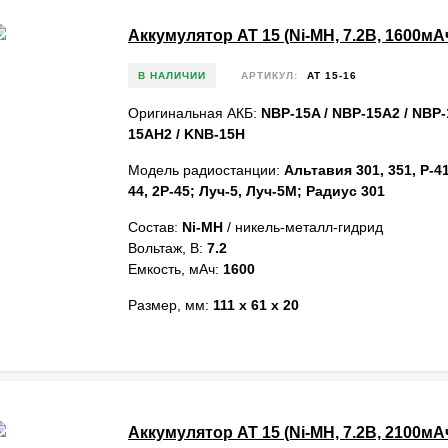
Аккумулятор AT 15 (Ni-MH, 7.2В, 1600мА
В НАЛИЧИИ
АРТИКУЛ:
AT 15-16
Оригинальная АКБ:
NBP-15A / NBP-15A2 / NBP-
15AН2 / KNB-15H
Модель радиостанции:
Альтавия 301, 351, P-41
44, 2P-45; Луч-5, Луч-5М; Радиус 301
Состав:
Ni-MH
/ никель-металл-гидрид
Вольтаж, В:
7.2
Емкость, мАч:
1600
Размер, мм:
111 x 61 x 20
Аккумулятор AT 15 (Ni-MH, 7.2В, 2100мА