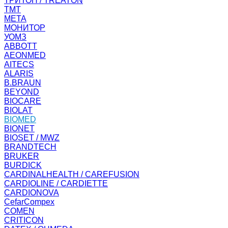
ТРИТОН / TREATON
ТМТ
МЕТА
МОНИТОР
УОМЗ
ABBOTT
AEONMED
AITECS
ALARIS
B.BRAUN
BEYOND
BIOCARE
BIOLAT
BIOMED
BIONET
BIOSET / MWZ
BRANDTECH
BRUKER
BURDICK
CARDINALHEALTH / CAREFUSION
CARDIOLINE / CARDIETTE
CARDIONOVA
CefarCompex
COMEN
CRITICON