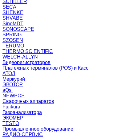
SCHILLER
SECA
SHENKE
SHVABE
SinoMDT
SONOSCAPE
SPRING
SZOSEN
TERUMO
THERMO SCIENTIFIC
WELCH-ALLYN
Видеорегистраторов
Платежных терминалов (POS) и Касс
АТОЛ
Меркурий
ЭВОТОР
aQsi
NEWPOS
Сварочных аппаратов
Fujikura
Газоанализатора
ЭКОМЕР
TESTO
Промышленное оборудование
РАДИО-СЕРВИС