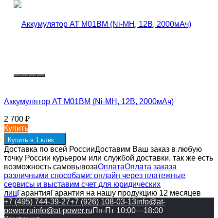
Аккумулятор AT M01BM (Ni-MH, 12В, 2000мАч)
2 700
₽
Купить
Купить в 1 клик
Доставка по всей России
Доставим Ваш заказ в любую
точку России курьером или службой доставки, так же есть
возможность самовывоза
Оплата
Оплата заказа
различными способами: онлайн через платежные
сервисы и выставим счет для юридических
лиц
Гарантия
Гарантия на нашу продукцию 12 месяцев
+7 (495) 744-39-27
+7 (926) 108-03-13
info@at-
power.ru
info@at-power.ru
Пн-Пт 10:00—18:00