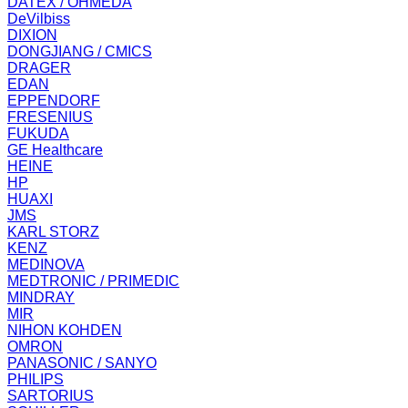
DATEX / OHMEDA
DeVilbiss
DIXION
DONGJIANG / CMICS
DRAGER
EDAN
EPPENDORF
FRESENIUS
FUKUDA
GE Healthcare
HEINE
HP
HUAXI
JMS
KARL STORZ
KENZ
MEDINOVA
MEDTRONIC / PRIMEDIC
MINDRAY
MIR
NIHON KOHDEN
OMRON
PANASONIC / SANYO
PHILIPS
SARTORIUS