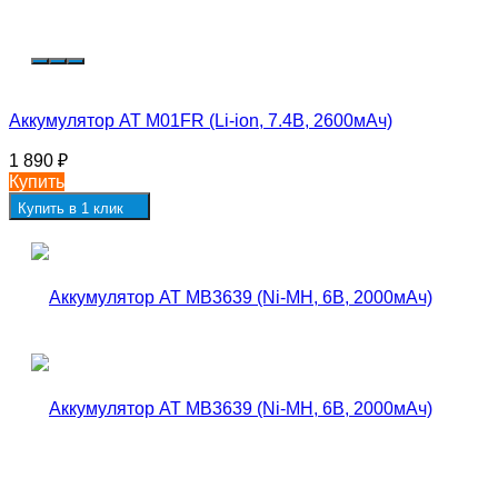
Аккумулятор AT M01FR (Li-ion, 7.4В, 2600мАч)
1 890
₽
Купить
Купить в 1 клик