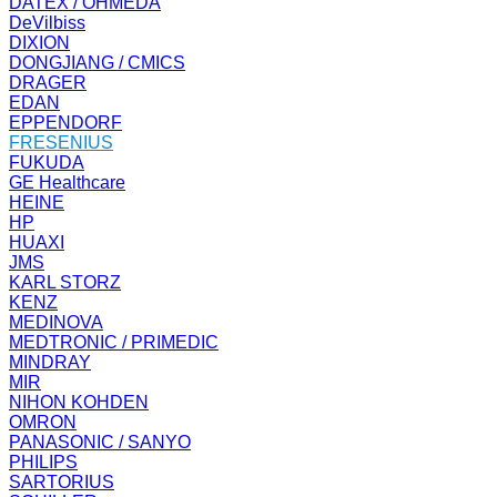
DATEX / OHMEDA
DeVilbiss
DIXION
DONGJIANG / CMICS
DRAGER
EDAN
EPPENDORF
FRESENIUS
FUKUDA
GE Healthcare
HEINE
HP
HUAXI
JMS
KARL STORZ
KENZ
MEDINOVA
MEDTRONIC / PRIMEDIC
MINDRAY
MIR
NIHON KOHDEN
OMRON
PANASONIC / SANYO
PHILIPS
SARTORIUS