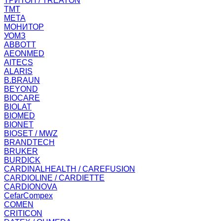
ТРИТОН / TREATON
ТМТ
МЕТА
МОНИТОР
УОМЗ
ABBOTT
AEONMED
AITECS
ALARIS
B.BRAUN
BEYOND
BIOCARE
BIOLAT
BIOMED
BIONET
BIOSET / MWZ
BRANDTECH
BRUKER
BURDICK
CARDINALHEALTH / CAREFUSION
CARDIOLINE / CARDIETTE
CARDIONOVA
CefarCompex
COMEN
CRITICON