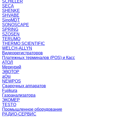
SCHILLER
SECA
SHENKE
SHVABE
SinoMDT
SONOSCAPE
SPRING
SZOSEN
TERUMO
THERMO SCIENTIFIC
WELCH-ALLYN
Видеорегистраторов
Платежных терминалов (POS) и Касс
АТОЛ
Меркурий
ЭВОТОР
aQsi
NEWPOS
Сварочных аппаратов
Fujikura
Газоанализатора
ЭКОМЕР
TESTO
Промышленное оборудование
РАДИО-СЕРВИС