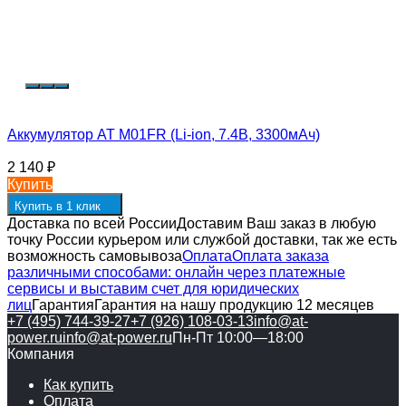
Аккумулятор АТ M01FR (Li-ion, 7.4В, 3300мАч)
2 140
₽
Купить
Купить в 1 клик
Доставка по всей России
Доставим Ваш заказ в любую
точку России курьером или службой доставки, так же есть
возможность самовывоза
Оплата
Оплата заказа
различными способами: онлайн через платежные
сервисы и выставим счет для юридических
лиц
Гарантия
Гарантия на нашу продукцию 12 месяцев
+7 (495) 744-39-27
+7 (926) 108-03-13
info@at-
power.ru
info@at-power.ru
Пн-Пт 10:00—18:00
Компания
Как купить
Оплата