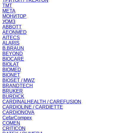
ТРИТОН / TREATON
ТМТ
МЕТА
МОНИТОР
УОМЗ
ABBOTT
AEONMED
AITECS
ALARIS
B.BRAUN
BEYOND
BIOCARE
BIOLAT
BIOMED
BIONET
BIOSET / MWZ
BRANDTECH
BRUKER
BURDICK
CARDINALHEALTH / CAREFUSION
CARDIOLINE / CARDIETTE
CARDIONOVA
CefarCompex
COMEN
CRITICON