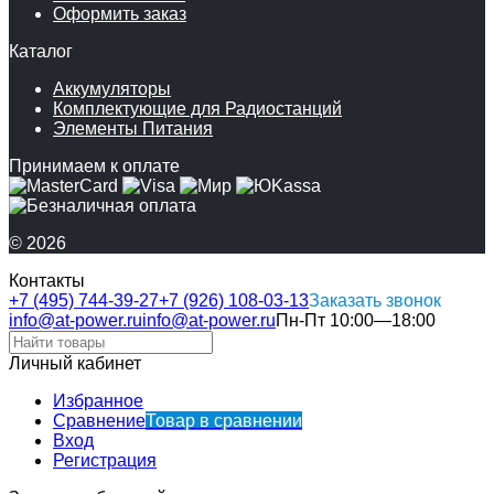
Оформить заказ
Каталог
Аккумуляторы
Комплектующие для Радиостанций
Элементы Питания
Принимаем к оплате
© 2026
Контакты
+7 (495) 744-39-27
+7 (926) 108-03-13
Заказать звонок
info@at-power.ru
info@at-power.ru
Пн-Пт 10:00—18:00
Личный кабинет
Избранное
Сравнение
Товар в сравнении
Вход
Регистрация