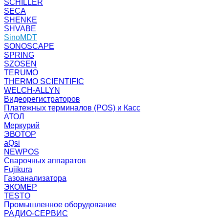
SCHILLER
SECA
SHENKE
SHVABE
SinoMDT
SONOSCAPE
SPRING
SZOSEN
TERUMO
THERMO SCIENTIFIC
WELCH-ALLYN
Видеорегистраторов
Платежных терминалов (POS) и Касс
АТОЛ
Меркурий
ЭВОТОР
aQsi
NEWPOS
Сварочных аппаратов
Fujikura
Газоанализатора
ЭКОМЕР
TESTO
Промышленное оборудование
РАДИО-СЕРВИС