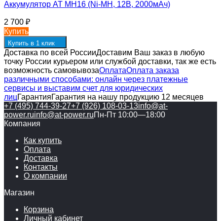
Аккумулятор AT MH16 (Ni-MH, 12В, 2000мАч)
2 700
₽
Купить
Купить в 1 клик
Доставка по всей России
Доставим Ваш заказ в любую
точку России курьером или службой доставки, так же есть
возможность самовывоза
Оплата
Оплата заказа
различными способами: онлайн через платежные
сервисы и выставим счет для юридических
лиц
Гарантия
Гарантия на нашу продукцию 12 месяцев
+7 (495) 744-39-27
+7 (926) 108-03-13
info@at-
power.ru
info@at-power.ru
Пн-Пт 10:00—18:00
Компания
Как купить
Оплата
Доставка
Контакты
О компании
Магазин
Корзина
Личный кабинет