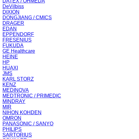
DATEX / OHMEDA
DeVilbiss
DIXION
DONGJIANG / CMICS
DRAGER
EDAN
EPPENDORF
FRESENIUS
FUKUDA
GE Healthcare
HEINE
HP
HUAXI
JMS
KARL STORZ
KENZ
MEDINOVA
MEDTRONIC / PRIMEDIC
MINDRAY
MIR
NIHON KOHDEN
OMRON
PANASONIC / SANYO
PHILIPS
SARTORIUS