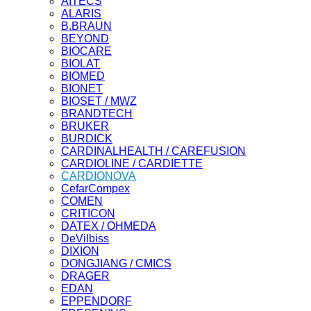
AITECS
ALARIS
B.BRAUN
BEYOND
BIOCARE
BIOLAT
BIOMED
BIONET
BIOSET / MWZ
BRANDTECH
BRUKER
BURDICK
CARDINALHEALTH / CAREFUSION
CARDIOLINE / CARDIETTE
CARDIONOVA
CefarCompex
COMEN
CRITICON
DATEX / OHMEDA
DeVilbiss
DIXION
DONGJIANG / CMICS
DRAGER
EDAN
EPPENDORF