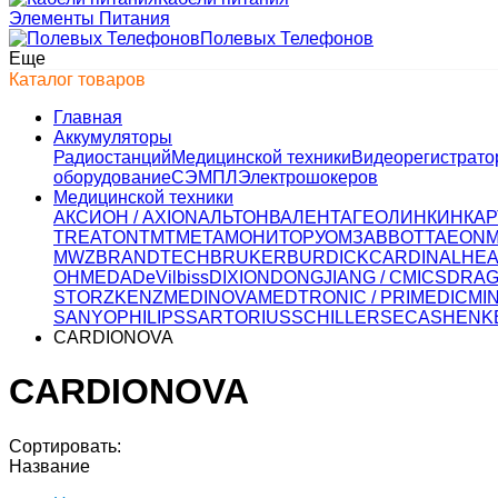
Элементы Питания
Полевых Телефонов
Еще
Каталог товаров
Главная
Аккумуляторы
Радиостанций
Медицинской техники
Видеорегистрато
оборудование
СЭМПЛ
Электрошокеров
Медицинской техники
АКСИОН / AXION
АЛЬТОН
ВАЛЕНТА
ГЕОЛИНК
ИНКАР
TREATON
ТМТ
МЕТА
МОНИТОР
УОМЗ
ABBOTT
AEON
MWZ
BRANDTECH
BRUKER
BURDICK
CARDINALHEA
OHMEDA
DeVilbiss
DIXION
DONGJIANG / CMICS
DRA
STORZ
KENZ
MEDINOVA
MEDTRONIC / PRIMEDIC
MI
SANYO
PHILIPS
SARTORIUS
SCHILLER
SECA
SHENK
CARDIONOVA
CARDIONOVA
Сортировать:
Название