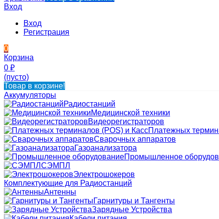
Вход
Вход
Регистрация
0
Корзина
0
₽
(пусто)
Товар в корзине!
Аккумуляторы
Радиостанций
Медицинской техники
Видеорегистраторов
Платежных термина
Сварочных аппаратов
Газоанализатора
Промышленное оборудов
СЭМПЛ
Электрошокеров
Комплектующие для Радиостанций
Антенны
Гарнитуры и Тангенты
Зарядные Устройства
Кабели питания