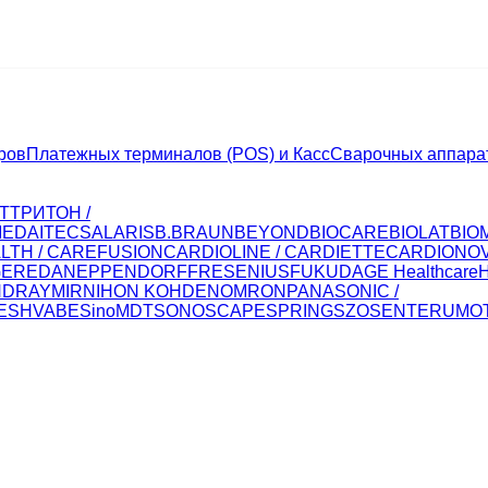
ров
Платежных терминалов (POS) и Касс
Сварочных аппара
Т
ТРИТОН /
MED
AITECS
ALARIS
B.BRAUN
BEYOND
BIOCARE
BIOLAT
BIO
LTH / CAREFUSION
CARDIOLINE / CARDIETTE
CARDIONO
GER
EDAN
EPPENDORF
FRESENIUS
FUKUDA
GE Healthcare
NDRAY
MIR
NIHON KOHDEN
OMRON
PANASONIC /
E
SHVABE
SinoMDT
SONOSCAPE
SPRING
SZOSEN
TERUMO