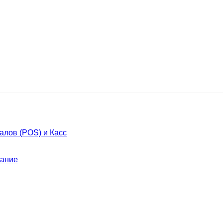
лов (POS) и Касс
ание