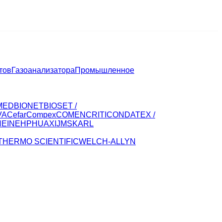
тов
Газоанализатора
Промышленное
MED
BIONET
BIOSET /
VA
CefarCompex
COMEN
CRITICON
DATEX /
HEINE
HP
HUAXI
JMS
KARL
THERMO SCIENTIFIC
WELCH-ALLYN