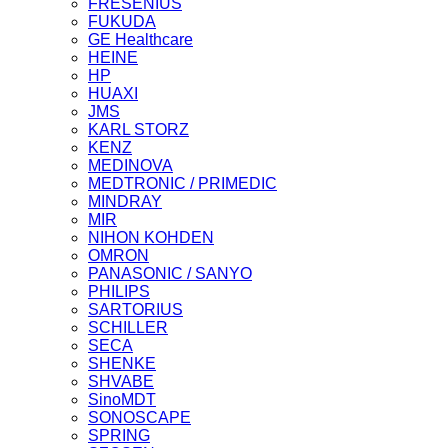
FRESENIUS
FUKUDA
GE Healthcare
HEINE
HP
HUAXI
JMS
KARL STORZ
KENZ
MEDINOVA
MEDTRONIC / PRIMEDIC
MINDRAY
MIR
NIHON KOHDEN
OMRON
PANASONIC / SANYO
PHILIPS
SARTORIUS
SCHILLER
SECA
SHENKE
SHVABE
SinoMDT
SONOSCAPE
SPRING