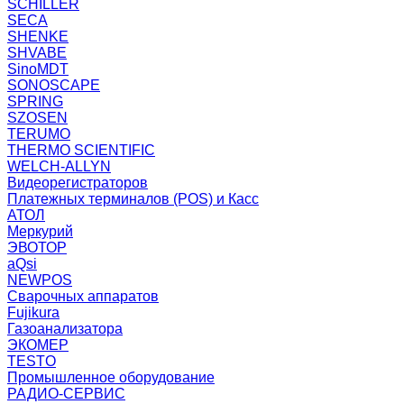
SCHILLER
SECA
SHENKE
SHVABE
SinoMDT
SONOSCAPE
SPRING
SZOSEN
TERUMO
THERMO SCIENTIFIC
WELCH-ALLYN
Видеорегистраторов
Платежных терминалов (POS) и Касс
АТОЛ
Меркурий
ЭВОТОР
aQsi
NEWPOS
Сварочных аппаратов
Fujikura
Газоанализатора
ЭКОМЕР
TESTO
Промышленное оборудование
РАДИО-СЕРВИС