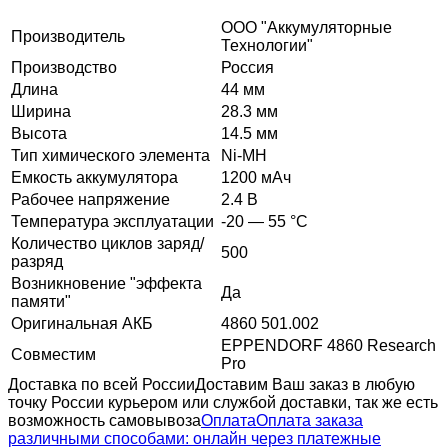
ООО "Аккумуляторные
Производитель
Технологии"
Производство
Россия
Длина
44 мм
Ширина
28.3 мм
Высота
14.5 мм
Тип химического элемента
Ni-MH
Емкость аккумулятора
1200 мАч
Рабочее напряжение
2.4 В
Температура эксплуатации
-20 — 55 °C
Количество циклов заряд/
500
разряд
Возникновение "эффекта
Да
памяти"
Оригинальная АКБ
4860 501.002
EPPENDORF 4860 Research
Совместим
Pro
Доставка по всей России
Доставим Ваш заказ в любую
точку России курьером или службой доставки, так же есть
возможность самовывоза
Оплата
Оплата заказа
различными способами: онлайн через платежные