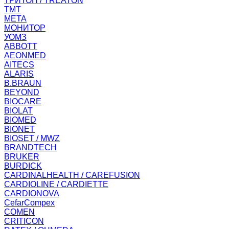
ТРИТОН / TREATON
ТМТ
МЕТА
МОНИТОР
УОМЗ
ABBOTT
AEONMED
AITECS
ALARIS
B.BRAUN
BEYOND
BIOCARE
BIOLAT
BIOMED
BIONET
BIOSET / MWZ
BRANDTECH
BRUKER
BURDICK
CARDINALHEALTH / CAREFUSION
CARDIOLINE / CARDIETTE
CARDIONOVA
CefarCompex
COMEN
CRITICON