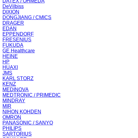
DATEX / OHMEDA
DeVilbiss
DIXION
DONGJIANG / CMICS
DRAGER
EDAN
EPPENDORF
FRESENIUS
FUKUDA
GE Healthcare
HEINE
HP
HUAXI
JMS
KARL STORZ
KENZ
MEDINOVA
MEDTRONIC / PRIMEDIC
MINDRAY
MIR
NIHON KOHDEN
OMRON
PANASONIC / SANYO
PHILIPS
SARTORIUS