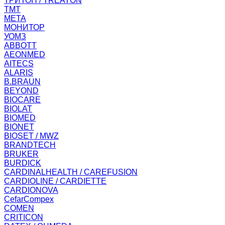
ТРИТОН / TREATON
ТМТ
МЕТА
МОНИТОР
УОМЗ
ABBOTT
AEONMED
AITECS
ALARIS
B.BRAUN
BEYOND
BIOCARE
BIOLAT
BIOMED
BIONET
BIOSET / MWZ
BRANDTECH
BRUKER
BURDICK
CARDINALHEALTH / CAREFUSION
CARDIOLINE / CARDIETTE
CARDIONOVA
CefarCompex
COMEN
CRITICON