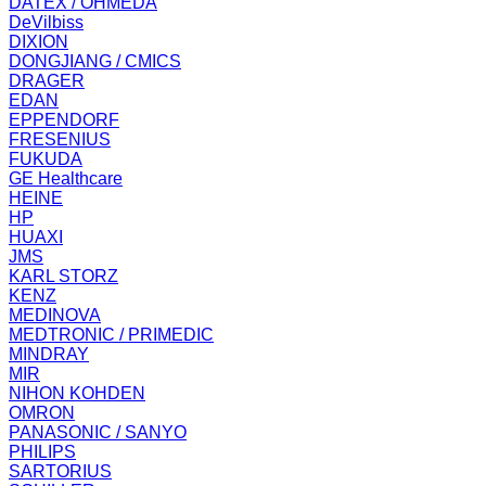
DATEX / OHMEDA
DeVilbiss
DIXION
DONGJIANG / CMICS
DRAGER
EDAN
EPPENDORF
FRESENIUS
FUKUDA
GE Healthcare
HEINE
HP
HUAXI
JMS
KARL STORZ
KENZ
MEDINOVA
MEDTRONIC / PRIMEDIC
MINDRAY
MIR
NIHON KOHDEN
OMRON
PANASONIC / SANYO
PHILIPS
SARTORIUS