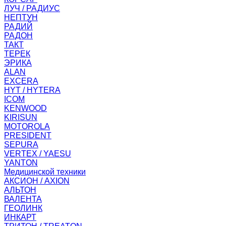
ЛУЧ / РАДИУС
НЕПТУН
РАДИЙ
РАДОН
ТАКТ
ТЕРЕК
ЭРИКА
ALAN
EXCERA
HYT / HYTERA
ICOM
KENWOOD
KIRISUN
MOTOROLA
PRESIDENT
SEPURA
VERTEX / YAESU
YANTON
Медицинской техники
АКСИОН / AXION
АЛЬТОН
ВАЛЕНТА
ГЕОЛИНК
ИНКАРТ