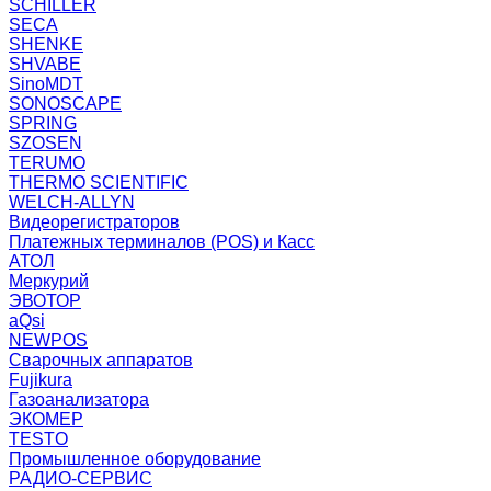
SCHILLER
SECA
SHENKE
SHVABE
SinoMDT
SONOSCAPE
SPRING
SZOSEN
TERUMO
THERMO SCIENTIFIC
WELCH-ALLYN
Видеорегистраторов
Платежных терминалов (POS) и Касс
АТОЛ
Меркурий
ЭВОТОР
aQsi
NEWPOS
Сварочных аппаратов
Fujikura
Газоанализатора
ЭКОМЕР
TESTO
Промышленное оборудование
РАДИО-СЕРВИС