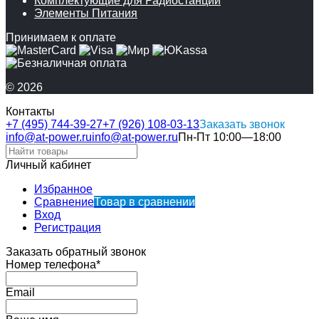
Комплектующие для Радиостанций
Элементы Питания
Принимаем к оплате
© 2026
Контакты
+7 (495) 744-39-27
+7 (926) 108-03-13
Заказать звонок
info@at-power.ru
info@at-power.ru
Пн-Пт 10:00—18:00
Личный кабинет
Избранное
Сравнение
Товар в сравнении
Вход
Регистрация
Заказать обратный звонок
Номер телефона*
Email