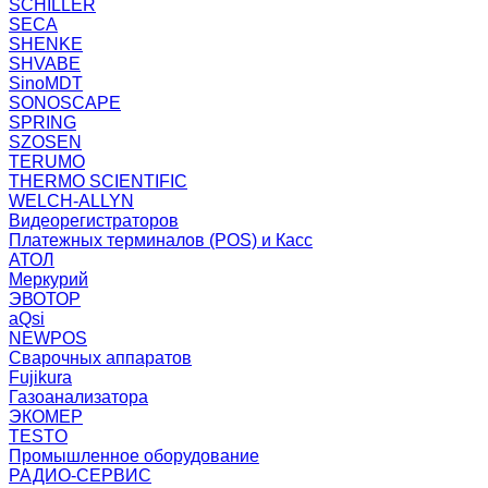
SCHILLER
SECA
SHENKE
SHVABE
SinoMDT
SONOSCAPE
SPRING
SZOSEN
TERUMO
THERMO SCIENTIFIC
WELCH-ALLYN
Видеорегистраторов
Платежных терминалов (POS) и Касс
АТОЛ
Меркурий
ЭВОТОР
aQsi
NEWPOS
Сварочных аппаратов
Fujikura
Газоанализатора
ЭКОМЕР
TESTO
Промышленное оборудование
РАДИО-СЕРВИС