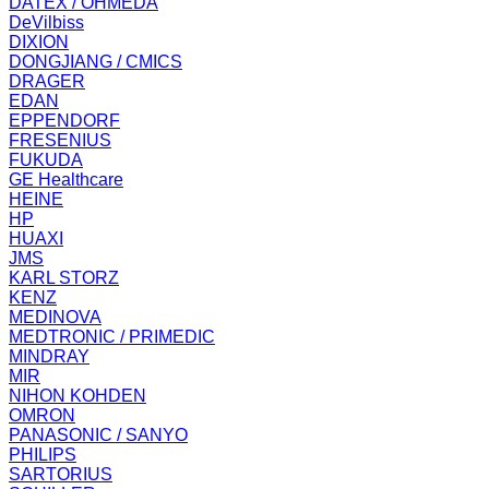
DATEX / OHMEDA
DeVilbiss
DIXION
DONGJIANG / CMICS
DRAGER
EDAN
EPPENDORF
FRESENIUS
FUKUDA
GE Healthcare
HEINE
HP
HUAXI
JMS
KARL STORZ
KENZ
MEDINOVA
MEDTRONIC / PRIMEDIC
MINDRAY
MIR
NIHON KOHDEN
OMRON
PANASONIC / SANYO
PHILIPS
SARTORIUS