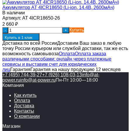
Аккумулятор AT 4ICR18650 (Li-ion, 14.4В, 2600мАч)
В наличии
Артикул:
AT 4ICR18650-26
2 660
₽
Купить
-
+
Купить в 1 клик
Доставка по всей России
Доставим Ваш заказ в любую
точку России курьером или службой доставки, так же есть
возможность самовывоза
Оплата
Оплата заказа
различными способами: онлайн через платежные
сервисы и выставим счет для юридических
лиц
Гарантия
Гарантия на нашу продукцию 12 месяцев
+7 (495) 744-39-27
+7 (926) 108-03-13
info@at-
power.ru
info@at-power.ru
Пн-Пт 10:00—18:00
Компания
Как купить
Оплата
Доставка
Контакты
О компании
Магазин