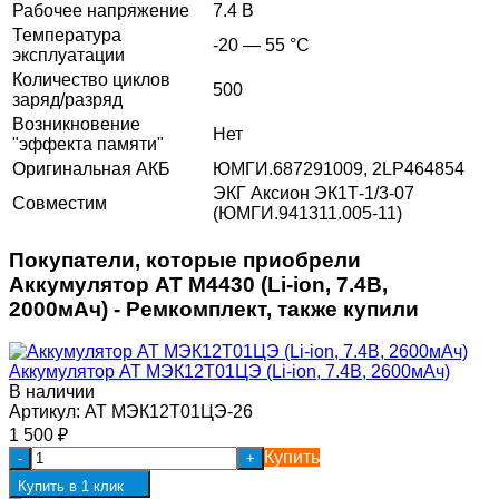
Рабочее напряжение
7.4 В
Температура
-20 — 55 °C
эксплуатации
Количество циклов
500
заряд/разряд
Возникновение
Нет
"эффекта памяти"
Оригинальная АКБ
ЮМГИ.687291009, 2LP464854
ЭКГ Аксион ЭК1Т-1/3-07
Совместим
(ЮМГИ.941311.005-11)
Покупатели, которые приобрели
Аккумулятор AT М4430 (Li-ion, 7.4В,
2000мАч) - Ремкомплект, также купили
Аккумулятор AT МЭК12Т01ЦЭ (Li-ion, 7.4В, 2600мАч)
В наличии
Артикул:
AT МЭК12Т01ЦЭ-26
1 500
₽
Купить
-
+
Купить в 1 клик