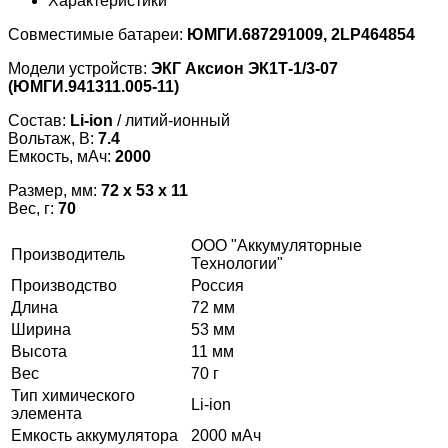
Характеристики
Совместимые батареи:
ЮМГИ.687291009, 2LP464854
Модели устройств:
ЭКГ Аксион ЭК1Т-1/3-07
(ЮМГИ.941311.005-11)
Состав:
Li-ion
/ литий-ионный
Вольтаж, В:
7.4
Емкость, мАч:
2000
Размер, мм:
72 x 53 x 11
Вес, г:
70
ООО "Аккумуляторные
Производитель
Технологии"
Производство
Россия
Длина
72 мм
Ширина
53 мм
Высота
11 мм
Вес
70 г
Тип химического
Li-ion
элемента
Емкость аккумулятора
2000 мАч