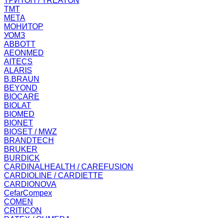
ТРИТОН / TREATON
ТМТ
МЕТА
МОНИТОР
УОМЗ
ABBOTT
AEONMED
AITECS
ALARIS
B.BRAUN
BEYOND
BIOCARE
BIOLAT
BIOMED
BIONET
BIOSET / MWZ
BRANDTECH
BRUKER
BURDICK
CARDINALHEALTH / CAREFUSION
CARDIOLINE / CARDIETTE
CARDIONOVA
CefarCompex
COMEN
CRITICON