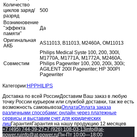
Количество
циклов заряд/
500
разряд
Возникновение
"эффекта
Да
памяти"
Оригинальная
AS11013, B11013, M2460A, OM11013
АКБ
Philips Medical Syste 100, 200, 300I,
M1770A, M1771A, M1772A, M2460A,
Совместим
Philips Pagewriter 100, 200, 200i, 300i;
AGILENT 200I Pagewriter; HP 300PI
Pagewriter
Категории:
HP
PHILIPS
Доставка по всей России
Доставим Ваш заказ в любую
точку России курьером или службой доставки, так же есть
возможность самовывоза
Оплата
Оплата заказа
различными способами: онлайн через платежные
сервисы и выставим счет для юридических
лиц
Гарантия
Гарантия на нашу продукцию 12 месяцев
+7 (495) 744-39-27
+7 (926) 108-03-13
info@at-
power.ru
info@at-power.ru
Пн-Пт 10:00—18:00