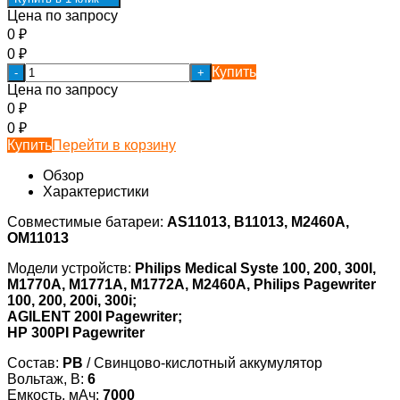
Цена по запросу
0
₽
0
₽
Купить
-
+
Цена по запросу
0
₽
0
₽
Купить
Перейти в корзину
Обзор
Характеристики
Совместимые батареи:
AS11013, B11013, M2460A,
OM11013
Модели устройств:
Philips Medical Syste 100, 200, 300I,
M1770A, M1771A, M1772A, M2460A, Philips Pagewriter
100, 200, 200i, 300i;
AGILENT 200I Pagewriter;
HP 300PI Pagewriter
Состав:
PB
/ Свинцово-кислотный аккумулятор
Вольтаж, В:
6
Емкость, мАч:
7000