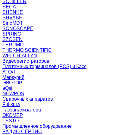
SCHILLER
SECA
SHENKE
SHVABE
SinoMDT
SONOSCAPE
SPRING
SZOSEN
TERUMO
THERMO SCIENTIFIC
WELCH-ALLYN
Видеорегистраторов
Платежных терминалов (POS) и Касс
АТОЛ
Меркурий
ЭВОТОР
aQsi
NEWPOS
Сварочных аппаратов
Fujikura
Газоанализатора
ЭКОМЕР
TESTO
Промышленное оборудование
РАДИО-СЕРВИС