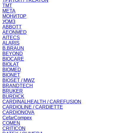
ТРИТОН / TREATON
ТМТ
МЕТА
МОНИТОР
УОМЗ
ABBOTT
AEONMED
AITECS
ALARIS
B.BRAUN
BEYOND
BIOCARE
BIOLAT
BIOMED
BIONET
BIOSET / MWZ
BRANDTECH
BRUKER
BURDICK
CARDINALHEALTH / CAREFUSION
CARDIOLINE / CARDIETTE
CARDIONOVA
CefarCompex
COMEN
CRITICON