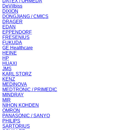
DATEX / OHMEDA
DeVilbiss
DIXION
DONGJIANG / CMICS
DRAGER
EDAN
EPPENDORF
FRESENIUS
FUKUDA
GE Healthcare
HEINE
HP
HUAXI
JMS
KARL STORZ
KENZ
MEDINOVA
MEDTRONIC / PRIMEDIC
MINDRAY
MIR
NIHON KOHDEN
OMRON
PANASONIC / SANYO
PHILIPS
SARTORIUS