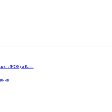
лов (POS) и Касс
ание