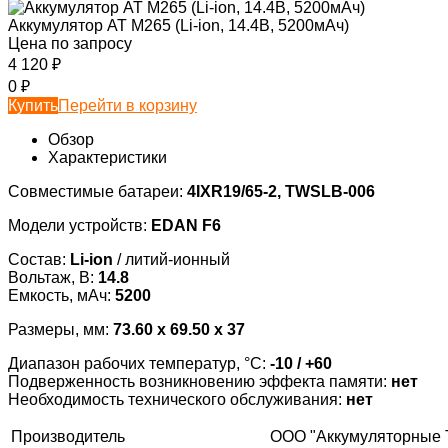
Аккумулятор AT M265 (Li-ion, 14.4В, 5200мАч)
Цена по запросу
4 120
₽
0
₽
Купить
Перейти в корзину
Обзор
Характеристики
Совместимые батареи:
4IXR19/65-2, TWSLB-006
Модели устройств:
EDAN F6
Состав:
Li-ion
/ литий-ионный
Вольтаж, В:
14.8
Емкость, мАч:
5200
Размеры, мм:
73.60 x 69.50 x 37
Диапазон рабочих температур, °С:
-10 / +60
Подверженность возникновению эффекта памяти:
нет
Необходимость технического обслуживания:
нет
Производитель
ООО "Аккумуляторные 