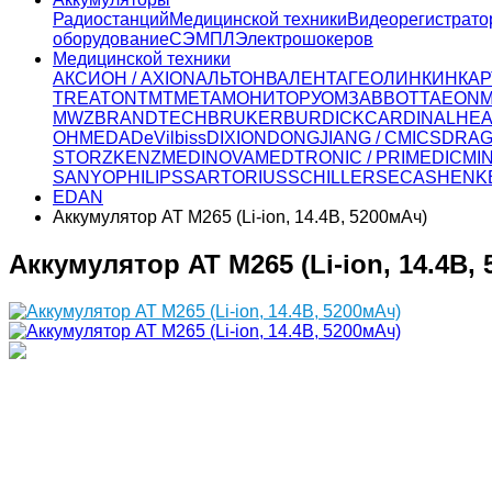
Радиостанций
Медицинской техники
Видеорегистрато
оборудование
СЭМПЛ
Электрошокеров
Медицинской техники
АКСИОН / AXION
АЛЬТОН
ВАЛЕНТА
ГЕОЛИНК
ИНКАР
TREATON
ТМТ
МЕТА
МОНИТОР
УОМЗ
ABBOTT
AEON
MWZ
BRANDTECH
BRUKER
BURDICK
CARDINALHEA
OHMEDA
DeVilbiss
DIXION
DONGJIANG / CMICS
DRA
STORZ
KENZ
MEDINOVA
MEDTRONIC / PRIMEDIC
MI
SANYO
PHILIPS
SARTORIUS
SCHILLER
SECA
SHENK
EDAN
Аккумулятор AT M265 (Li-ion, 14.4В, 5200мАч)
Аккумулятор AT M265 (Li-ion, 14.4В,