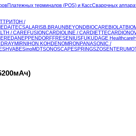
ров
Платежных терминалов (POS) и Касс
Сварочных аппара
Т
ТРИТОН /
MED
AITECS
ALARIS
B.BRAUN
BEYOND
BIOCARE
BIOLAT
BIO
LTH / CAREFUSION
CARDIOLINE / CARDIETTE
CARDIONO
GER
EDAN
EPPENDORF
FRESENIUS
FUKUDA
GE Healthcare
NDRAY
MIR
NIHON KOHDEN
OMRON
PANASONIC /
E
SHVABE
SinoMDT
SONOSCAPE
SPRING
SZOSEN
TERUMO
 5200мАч)