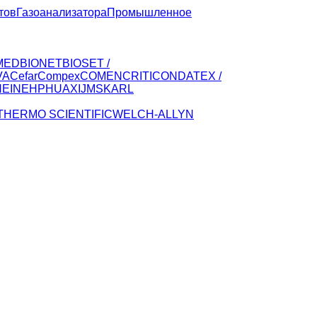
тов
Газоанализатора
Промышленное
MED
BIONET
BIOSET /
VA
CefarCompex
COMEN
CRITICON
DATEX /
HEINE
HP
HUAXI
JMS
KARL
THERMO SCIENTIFIC
WELCH-ALLYN