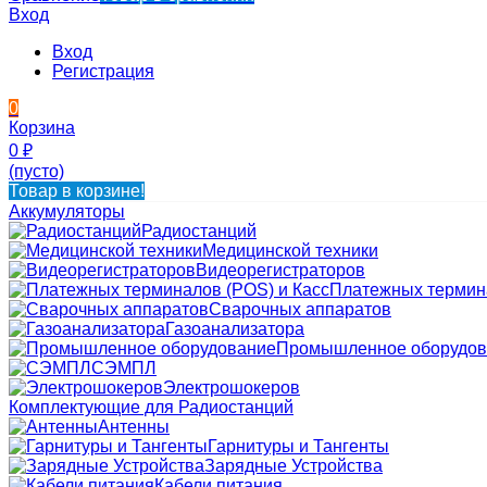
Вход
Вход
Регистрация
0
Корзина
0
₽
(пусто)
Товар в корзине!
Аккумуляторы
Радиостанций
Медицинской техники
Видеорегистраторов
Платежных термина
Сварочных аппаратов
Газоанализатора
Промышленное оборудов
СЭМПЛ
Электрошокеров
Комплектующие для Радиостанций
Антенны
Гарнитуры и Тангенты
Зарядные Устройства
Кабели питания