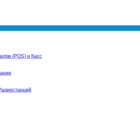
лов (POS) и Касс
ание
Радиостанций