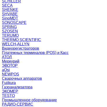
SCHILLER
SECA
SHENKE
SHVABE
SinoMDT
SONOSCAPE
SPRING
SZOSEN
TERUMO
THERMO SCIENTIFIC
WELCH-ALLYN
Видеорегистраторов
Платежных терминалов (POS) и Касс
АТОЛ
Меркурий
ЭВОТОР
aQsi
NEWPOS
Сварочных аппаратов
Fujikura
Газоанализатора
ЭКОМЕР
TESTO
Промышленное оборудование
РАДИО-СЕРВИС