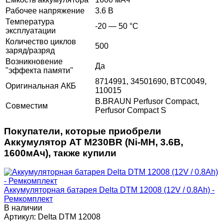
Рабочее напряжение
3.6 В
Температура
-20 — 50 °C
эксплуатации
Количество циклов
500
заряд/разряд
Возникновение
Да
"эффекта памяти"
8714991, 34501690, BTC0049,
Оригинальная АКБ
110015
B.BRAUN Perfusor Compact,
Совместим
Perfusor Compact S
Покупатели, которые приобрели
Аккумулятор AT M230BR (Ni-MH, 3.6В,
1600мАч), также купили
Аккумуляторная батарея Delta DTM 12008 (12V / 0.8Ah) -
Ремкомплект
В наличии
Артикул:
Delta DTM 12008