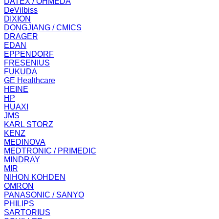
DATEX / OHMEDA
DeVilbiss
DIXION
DONGJIANG / CMICS
DRAGER
EDAN
EPPENDORF
FRESENIUS
FUKUDA
GE Healthcare
HEINE
HP
HUAXI
JMS
KARL STORZ
KENZ
MEDINOVA
MEDTRONIC / PRIMEDIC
MINDRAY
MIR
NIHON KOHDEN
OMRON
PANASONIC / SANYO
PHILIPS
SARTORIUS