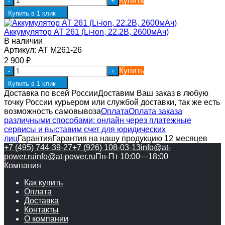
Купить
-
+
Купить в 1 клик
Аккумулятор AT 261 (Li-ion, 22.2В, 2600мАч)
В наличии
Артикул:
AT M261-26
2 900
₽
Купить
-
+
Купить в 1 клик
Доставка по всей России
Доставим Ваш заказ в любую
точку России курьером или службой доставки, так же есть
возможность самовывоза
Оплата
Оплата заказа
различными способами: онлайн через платежные
сервисы и выставим счет для юридических
лиц
Гарантия
Гарантия на нашу продукцию 12 месяцев
+7 (495) 744-39-27
+7 (926) 108-03-13
info@at-
power.ru
info@at-power.ru
Пн-Пт 10:00—18:00
Компания
Как купить
Оплата
Доставка
Контакты
О компании