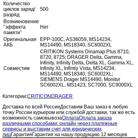
Количество
циклов заряд/
500
разряд
Возникновение
"эффекта
Нет
памяти"
Оригинальная
EPP-100C, AS36059, MS14234,
АКБ
MS14490, MS18340, SC6002XL
CRITIKON Systems Dinamap Plus 8710,
8720, 8725; DRAGER Delta, Gamma,
Infinity, Infinity Delta, Delta XL, Gamma XL,
Совместим
Infinity XL, Infintiy Vista, MS14234,
MS14490, MS18340, SC6002XL;
SIEMENS Drager MS14490, Monitor
SC6002XL, MS1423, SC7000, SC9000XL
Категории:
CRITICON
DRAGER
Доставка по всей России
Доставим Ваш заказ в любую
точку России курьером или службой доставки, так же есть
возможность самовывоза
Оплата
Оплата заказа
различными способами: онлайн через платежные
сервисы и выставим счет для юридических
лиц
Гарантия
Гарантия на нашу продукцию 12 месяцев