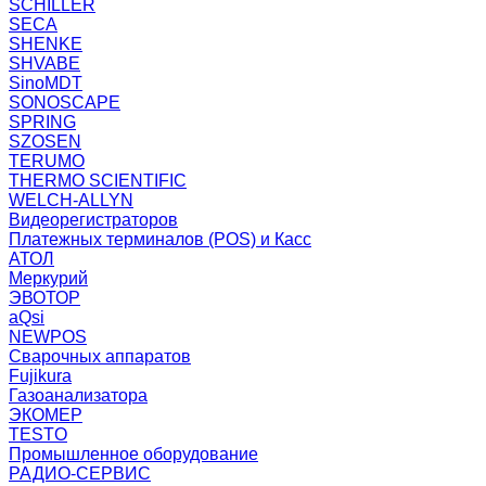
SCHILLER
SECA
SHENKE
SHVABE
SinoMDT
SONOSCAPE
SPRING
SZOSEN
TERUMO
THERMO SCIENTIFIC
WELCH-ALLYN
Видеорегистраторов
Платежных терминалов (POS) и Касс
АТОЛ
Меркурий
ЭВОТОР
aQsi
NEWPOS
Сварочных аппаратов
Fujikura
Газоанализатора
ЭКОМЕР
TESTO
Промышленное оборудование
РАДИО-СЕРВИС