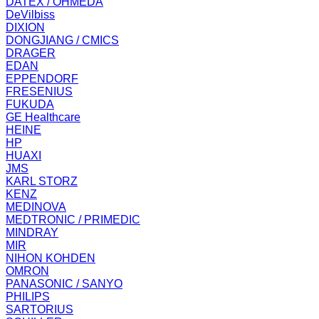
DATEX / OHMEDA
DeVilbiss
DIXION
DONGJIANG / CMICS
DRAGER
EDAN
EPPENDORF
FRESENIUS
FUKUDA
GE Healthcare
HEINE
HP
HUAXI
JMS
KARL STORZ
KENZ
MEDINOVA
MEDTRONIC / PRIMEDIC
MINDRAY
MIR
NIHON KOHDEN
OMRON
PANASONIC / SANYO
PHILIPS
SARTORIUS