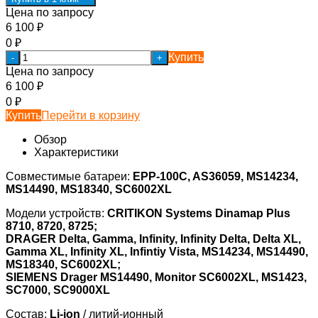
Цена по запросу
6 100
₽
0
₽
Купить
-
+
Цена по запросу
6 100
₽
0
₽
Купить
Перейти в корзину
Обзор
Характеристики
Совместимые батареи:
EPP-100C, AS36059, MS14234,
MS14490, MS18340, SC6002XL
Модели устройств:
CRITIKON Systems Dinamap Plus
8710, 8720, 8725;
DRAGER Delta
, Gamma, Infinity, Infinity Delta, Delta XL,
Gamma XL, Infinity XL, Infintiy Vista, MS14234, MS14490,
MS18340, SC6002XL;
SIEMENS Drager MS14490, Monitor SC6002XL, MS1423,
SC7000, SC9000XL
Состав:
Li-ion
/ литий-ионный