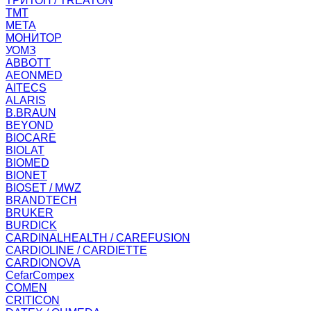
ТРИТОН / TREATON
ТМТ
МЕТА
МОНИТОР
УОМЗ
ABBOTT
AEONMED
AITECS
ALARIS
B.BRAUN
BEYOND
BIOCARE
BIOLAT
BIOMED
BIONET
BIOSET / MWZ
BRANDTECH
BRUKER
BURDICK
CARDINALHEALTH / CAREFUSION
CARDIOLINE / CARDIETTE
CARDIONOVA
CefarCompex
COMEN
CRITICON