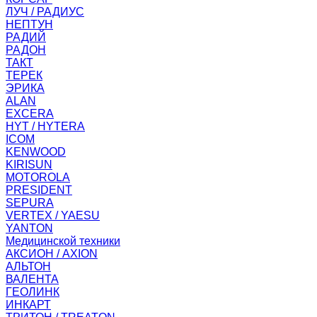
ЛУЧ / РАДИУС
НЕПТУН
РАДИЙ
РАДОН
ТАКТ
ТЕРЕК
ЭРИКА
ALAN
EXCERA
HYT / HYTERA
ICOM
KENWOOD
KIRISUN
MOTOROLA
PRESIDENT
SEPURA
VERTEX / YAESU
YANTON
Медицинской техники
АКСИОН / AXION
АЛЬТОН
ВАЛЕНТА
ГЕОЛИНК
ИНКАРТ