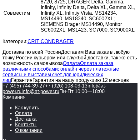
8720, 8725; DRAGER Delta, Gamma,
Infinity, Infinity Delta, Delta XL, Gamma XL,
Совместим
Infinity XL, Infintiy Vista, MS14234,
MS14490, MS18340, SC6002XL;
SIEMENS Drager MS14490, Monitor
SC6002XL, MS1423, SC7000, SC9000XL
Категории:
CRITICON
DRAGER
Доставка по всей России
Доставим Ваш заказ в любую
точку России курьером или службой доставки, так же есть
возможность самовывоза
Оплата
Оплата заказа
различными способами: онлайн через платежные
сервисы и выставим счет для юридических
лиц
Гарантия
Гарантия на нашу продукцию 12 месяцев
+7 (495) 744-39-27
+7 (926) 108-03-13
info@at-
power.ru
info@at-power.ru
Пн-Пт 10:00—18:00
Компания
Как купить
Оплата
Доставка
Контакты
О компании