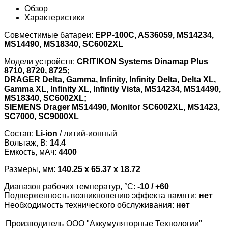
Обзор
Характеристики
Совместимые батареи:
EPP-100C, AS36059, MS14234,
MS14490, MS18340, SC6002XL
Модели устройств:
CRITIKON Systems Dinamap Plus
8710, 8720, 8725;
DRAGER Delta
, Gamma, Infinity, Infinity Delta, Delta XL,
Gamma XL, Infinity XL, Infintiy Vista, MS14234, MS14490,
MS18340, SC6002XL;
SIEMENS Drager MS14490, Monitor SC6002XL, MS1423,
SC7000, SC9000XL
Состав:
Li-ion
/ литий-ионный
Вольтаж, В:
14.4
Емкость, мАч:
4400
Размеры, мм:
140.25 x 65.37 x 18.72
Диапазон рабочих температур, °С:
-10 / +60
Подверженность возникновению эффекта памяти:
нет
Необходимость технического обслуживания:
нет
Производитель
ООО "Аккумуляторные Технологии"