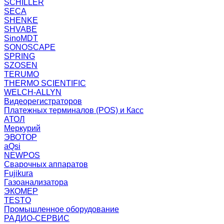
SCHILLER
SECA
SHENKE
SHVABE
SinoMDT
SONOSCAPE
SPRING
SZOSEN
TERUMO
THERMO SCIENTIFIC
WELCH-ALLYN
Видеорегистраторов
Платежных терминалов (POS) и Касс
АТОЛ
Меркурий
ЭВОТОР
aQsi
NEWPOS
Сварочных аппаратов
Fujikura
Газоанализатора
ЭКОМЕР
TESTO
Промышленное оборудование
РАДИО-СЕРВИС