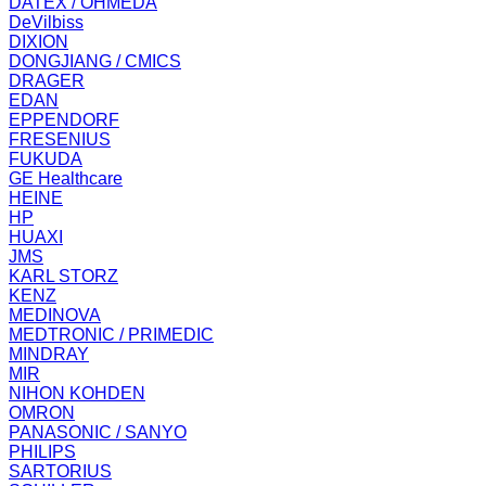
DATEX / OHMEDA
DeVilbiss
DIXION
DONGJIANG / CMICS
DRAGER
EDAN
EPPENDORF
FRESENIUS
FUKUDA
GE Healthcare
HEINE
HP
HUAXI
JMS
KARL STORZ
KENZ
MEDINOVA
MEDTRONIC / PRIMEDIC
MINDRAY
MIR
NIHON KOHDEN
OMRON
PANASONIC / SANYO
PHILIPS
SARTORIUS