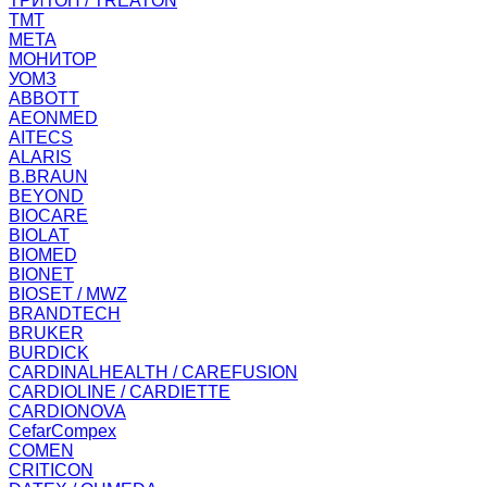
ТРИТОН / TREATON
ТМТ
МЕТА
МОНИТОР
УОМЗ
ABBOTT
AEONMED
AITECS
ALARIS
B.BRAUN
BEYOND
BIOCARE
BIOLAT
BIOMED
BIONET
BIOSET / MWZ
BRANDTECH
BRUKER
BURDICK
CARDINALHEALTH / CAREFUSION
CARDIOLINE / CARDIETTE
CARDIONOVA
CefarCompex
COMEN
CRITICON