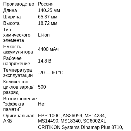
Производство
Россия
Длина
140.25 мм
Ширина
65.37 мм
Высота
18.72 мм
Тип
химического
Li-ion
элемента
Емкость
4400 мАч
аккумулятора
Рабочее
14.8 В
напряжение
Температура
-20 — 60 °C
эксплуатации
Количество
циклов заряд/
500
разряд
Возникновение
"эффекта
Нет
памяти"
Оригинальная
EPP-100C, AS36059, MS14234,
АКБ
MS14490, MS18340, SC6002XL
CRITIKON Systems Dinamap Plus 8710,