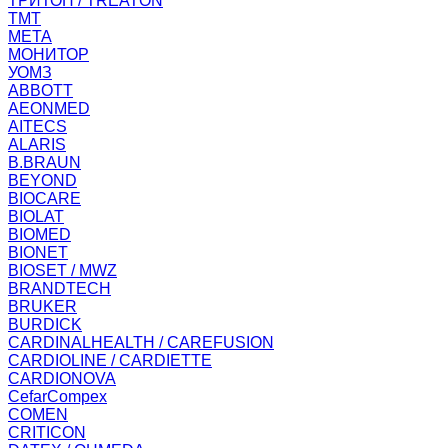
ТРИТОН / TREATON
ТМТ
МЕТА
МОНИТОР
УОМЗ
ABBOTT
AEONMED
AITECS
ALARIS
B.BRAUN
BEYOND
BIOCARE
BIOLAT
BIOMED
BIONET
BIOSET / MWZ
BRANDTECH
BRUKER
BURDICK
CARDINALHEALTH / CAREFUSION
CARDIOLINE / CARDIETTE
CARDIONOVA
CefarCompex
COMEN
CRITICON