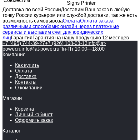
Совместим
Signs Printer
Доставка по всей России
Доставим Ваш заказ в любую
точку России курьером или службой доставки, так же есть
возможность самовывоза
Оплата
Оплата заказа
различными способами: онлайн через платежные
сервисы и выставим счет для юридических
лиц
Гарантия
Гарантия на нашу продукцию 12 месяцев
+7 (495) 744-39-27
+7 (926) 108-03-13
info@at-
power.ru
info@at-power.ru
Пн-Пт 10:00—18:00
Компания
Как купить
Оплата
Доставка
Контакты
О компании
Магазин
Корзина
Личный кабинет
Оформить заказ
Каталог