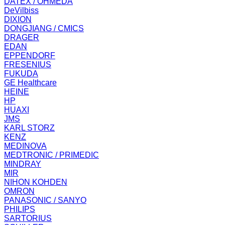
DATEX / OHMEDA
DeVilbiss
DIXION
DONGJIANG / CMICS
DRAGER
EDAN
EPPENDORF
FRESENIUS
FUKUDA
GE Healthcare
HEINE
HP
HUAXI
JMS
KARL STORZ
KENZ
MEDINOVA
MEDTRONIC / PRIMEDIC
MINDRAY
MIR
NIHON KOHDEN
OMRON
PANASONIC / SANYO
PHILIPS
SARTORIUS