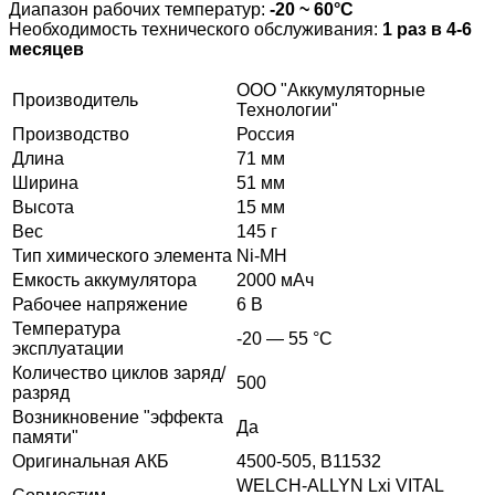
Диапазон рабочих температур:
-20 ~ 60°С
Необходимость технического обслуживания:
1 раз в 4-6
месяцев
ООО "Аккумуляторные
Производитель
Технологии"
Производство
Россия
Длина
71 мм
Ширина
51 мм
Высота
15 мм
Вес
145 г
Тип химического элемента
Ni-MH
Емкость аккумулятора
2000 мАч
Рабочее напряжение
6 В
Температура
-20 — 55 °C
эксплуатации
Количество циклов заряд/
500
разряд
Возникновение "эффекта
Да
памяти"
Оригинальная АКБ
4500-505, B11532
WELCH-ALLYN Lxi VITAL