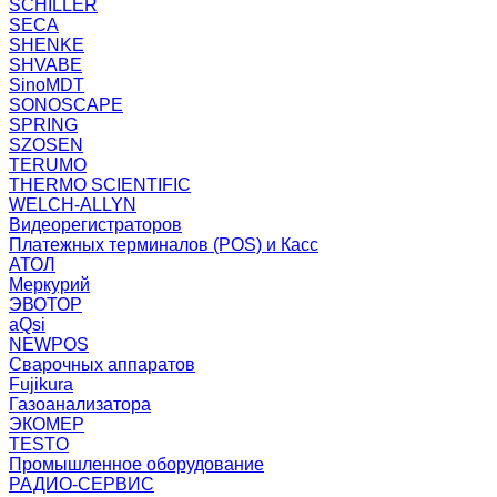
SCHILLER
SECA
SHENKE
SHVABE
SinoMDT
SONOSCAPE
SPRING
SZOSEN
TERUMO
THERMO SCIENTIFIC
WELCH-ALLYN
Видеорегистраторов
Платежных терминалов (POS) и Касс
АТОЛ
Меркурий
ЭВОТОР
aQsi
NEWPOS
Сварочных аппаратов
Fujikura
Газоанализатора
ЭКОМЕР
TESTO
Промышленное оборудование
РАДИО-СЕРВИС