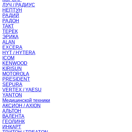
ЛУЧ / РАДИУС
НЕПТУН
РАДИЙ
РАДОН
ТАКТ
ТЕРЕК
ЭРИКА
ALAN
EXCERA
HYT / HYTERA
ICOM
KENWOOD
KIRISUN
MOTOROLA
PRESIDENT
SEPURA
VERTEX / YAESU
YANTON
Медицинской техники
АКСИОН / AXION
АЛЬТОН
ВАЛЕНТА
ГЕОЛИНК
ИНКАРТ