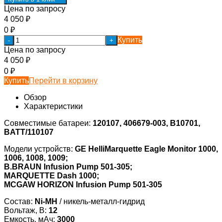
Цена по запросу
4 050
₽
0
₽
Купить
-
+
Цена по запросу
4 050
₽
0
₽
Купить
Перейти в корзину
Обзор
Характеристики
Совместимые батареи:
120107, 406679-003, B10701,
BATT/110107
Модели устройств:
GE HelliMarquette Eagle Monitor 1000,
1006, 1008, 1009;
B.BRAUN Infusion Pump 501-305;
MARQUETTE Dash 1000;
MCGAW HORIZON Infusion Pump 501-305
Состав:
Ni-MH
/ никель-металл-гидрид
Вольтаж, В:
12
Емкость, мАч:
3000