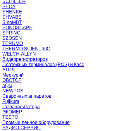
SCHILLER
SECA
SHENKE
SHVABE
SinoMDT
SONOSCAPE
SPRING
SZOSEN
TERUMO
THERMO SCIENTIFIC
WELCH-ALLYN
Видеорегистраторов
Платежных терминалов (POS) и Касс
АТОЛ
Меркурий
ЭВОТОР
aQsi
NEWPOS
Сварочных аппаратов
Fujikura
Газоанализатора
ЭКОМЕР
TESTO
Промышленное оборудование
РАДИО-СЕРВИС