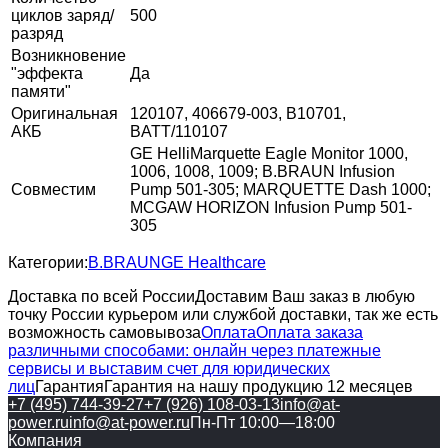
циклов заряд/
500
разряд
Возникновение
"эффекта
Да
памяти"
Оригинальная
120107, 406679-003, B10701,
АКБ
BATT/110107
GE HelliMarquette Eagle Monitor 1000,
1006, 1008, 1009; B.BRAUN Infusion
Совместим
Pump 501-305; MARQUETTE Dash 1000;
MCGAW HORIZON Infusion Pump 501-
305
Категории:
B.BRAUN
GE Healthcare
Доставка по всей России
Доставим Ваш заказ в любую
точку России курьером или службой доставки, так же есть
возможность самовывоза
Оплата
Оплата заказа
различными способами: онлайн через платежные
сервисы и выставим счет для юридических
лиц
Гарантия
Гарантия на нашу продукцию 12 месяцев
+7 (495) 744-39-27
+7 (926) 108-03-13
info@at-
power.ru
info@at-power.ru
Пн-Пт 10:00—18:00
Компания