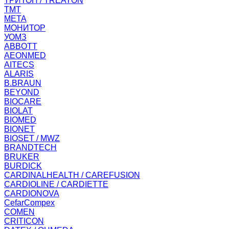
ТРИТОН / TREATON
ТМТ
МЕТА
МОНИТОР
УОМЗ
ABBOTT
AEONMED
AITECS
ALARIS
B.BRAUN
BEYOND
BIOCARE
BIOLAT
BIOMED
BIONET
BIOSET / MWZ
BRANDTECH
BRUKER
BURDICK
CARDINALHEALTH / CAREFUSION
CARDIOLINE / CARDIETTE
CARDIONOVA
CefarCompex
COMEN
CRITICON