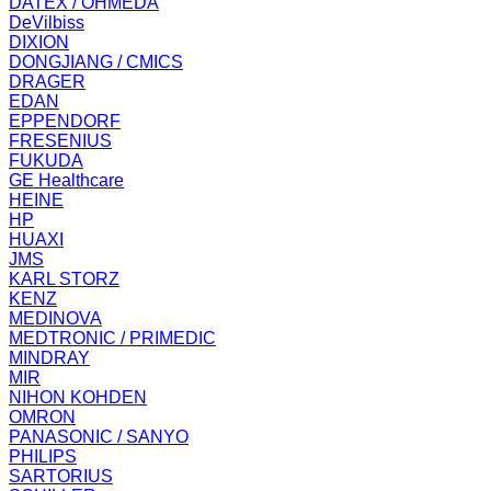
DATEX / OHMEDA
DeVilbiss
DIXION
DONGJIANG / CMICS
DRAGER
EDAN
EPPENDORF
FRESENIUS
FUKUDA
GE Healthcare
HEINE
HP
HUAXI
JMS
KARL STORZ
KENZ
MEDINOVA
MEDTRONIC / PRIMEDIC
MINDRAY
MIR
NIHON KOHDEN
OMRON
PANASONIC / SANYO
PHILIPS
SARTORIUS