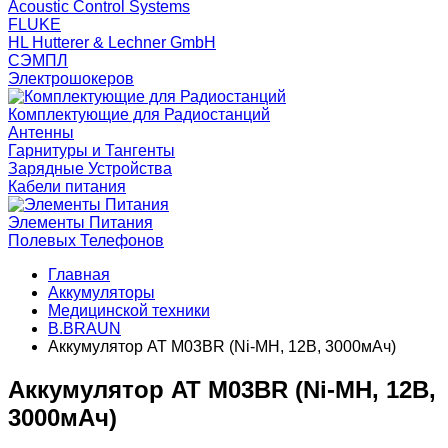
Acoustic Control Systems
FLUKE
HL Hutterer & Lechner GmbH
СЭМПЛ
Электрошокеров
Комплектующие для Радиостанций
Антенны
Гарнитуры и Тангенты
Зарядные Устройства
Кабели питания
Элементы Питания
Полевых Телефонов
Главная
Аккумуляторы
Медицинской техники
B.BRAUN
Аккумулятор AT M03BR (Ni-MH, 12В, 3000мАч)
Аккумулятор AT M03BR (Ni-MH, 12В,
3000мАч)