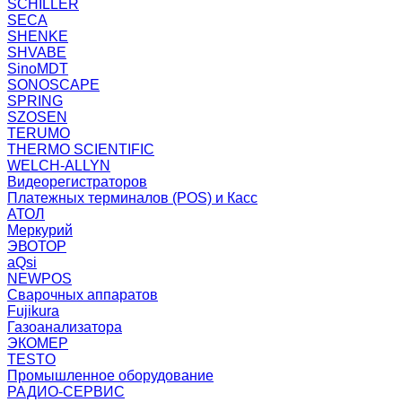
SCHILLER
SECA
SHENKE
SHVABE
SinoMDT
SONOSCAPE
SPRING
SZOSEN
TERUMO
THERMO SCIENTIFIC
WELCH-ALLYN
Видеорегистраторов
Платежных терминалов (POS) и Касс
АТОЛ
Меркурий
ЭВОТОР
aQsi
NEWPOS
Сварочных аппаратов
Fujikura
Газоанализатора
ЭКОМЕР
TESTO
Промышленное оборудование
РАДИО-СЕРВИС