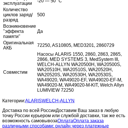
-20 — 50 °C
эксплуатации
Количество
циклов заряд/
500
разряд
Возникновение
"эффекта
Да
памяти"
Оригинальная
72250, AS10805, MED3201, 2860729
АКБ
Насосы ALARIS 1550, 2860, 2863, 2865,
2866, MED SYSTEMS 3, MedSystem III,
WELCH-ALLYN WA20500H, WA20500S,
WA20510H, WA20510S, WA20520H,
Совместим
WA20520S, WA20530H, WA20530S,
WA49020, WA49020-EF, WA49020-EF-M,
WA49020-M, WA49020-M-KIT, Welch Allyn
LUMIVIEW 72250
Категории:
ALARIS
WELCH-ALLYN
Доставка по всей России
Доставим Ваш заказ в любую
точку России курьером или службой доставки, так же есть
возможность самовывоза
Оплата
Оплата заказа
различными способами: онлайн через платежные