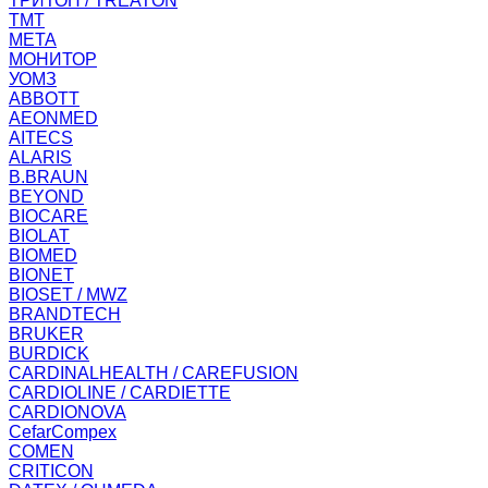
ТРИТОН / TREATON
ТМТ
МЕТА
МОНИТОР
УОМЗ
ABBOTT
AEONMED
AITECS
ALARIS
B.BRAUN
BEYOND
BIOCARE
BIOLAT
BIOMED
BIONET
BIOSET / MWZ
BRANDTECH
BRUKER
BURDICK
CARDINALHEALTH / CAREFUSION
CARDIOLINE / CARDIETTE
CARDIONOVA
CefarCompex
COMEN
CRITICON