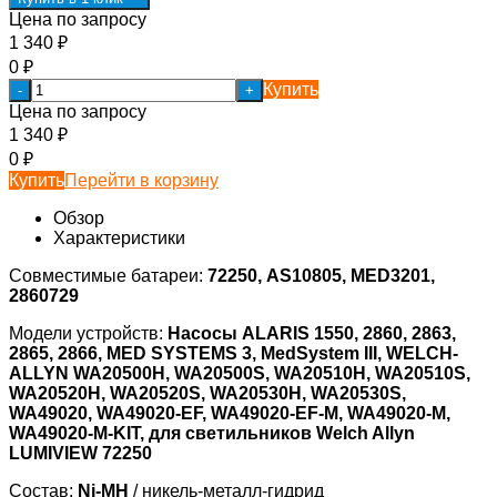
Цена по запросу
1 340
₽
0
₽
Купить
-
+
Цена по запросу
1 340
₽
0
₽
Купить
Перейти в корзину
Обзор
Характеристики
Совместимые батареи:
72250, AS10805, MED3201,
2860729
Модели устройств:
Насосы ALARIS 1550, 2860, 2863,
2865, 2866, MED SYSTEMS 3, MedSystem III, WELCH-
ALLYN WA20500H, WA20500S, WA20510H, WA20510S,
WA20520H, WA20520S, WA20530H, WA20530S,
WA49020, WA49020-EF, WA49020-EF-M, WA49020-M,
WA49020-M-KIT, для светильников Welch Allyn
LUMIVIEW 72250
Состав:
Ni-MH
/ никель-металл-гидрид