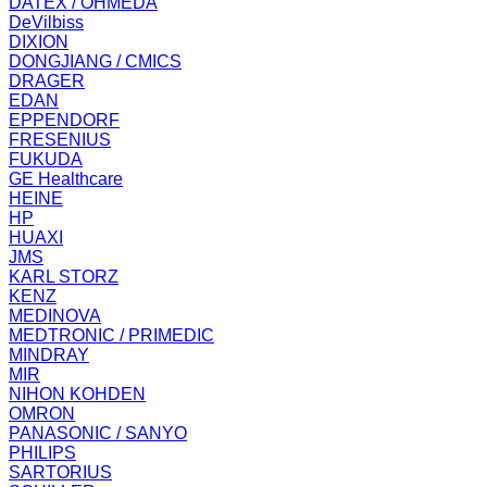
DATEX / OHMEDA
DeVilbiss
DIXION
DONGJIANG / CMICS
DRAGER
EDAN
EPPENDORF
FRESENIUS
FUKUDA
GE Healthcare
HEINE
HP
HUAXI
JMS
KARL STORZ
KENZ
MEDINOVA
MEDTRONIC / PRIMEDIC
MINDRAY
MIR
NIHON KOHDEN
OMRON
PANASONIC / SANYO
PHILIPS
SARTORIUS