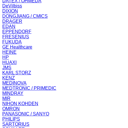
DATEX / OHMEDA
DeVilbiss
DIXION
DONGJIANG / CMICS
DRAGER
EDAN
EPPENDORF
FRESENIUS
FUKUDA
GE Healthcare
HEINE
HP
HUAXI
JMS
KARL STORZ
KENZ
MEDINOVA
MEDTRONIC / PRIMEDIC
MINDRAY
MIR
NIHON KOHDEN
OMRON
PANASONIC / SANYO
PHILIPS
SARTORIUS