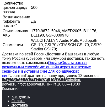
Количество
циклов заряд/
500
разряд
Возникновение
"эффекта
Да
памяти"
Оригинальная
1770-9672, 5046, AMED2005, B11176,
АКБ
B11190, GSI-8009970
WELCH-ALLYN Audio Path, Audiopath
Совместим
GSI 70, GSI 70 / GRASON GSI-70, GSI70,
Stadler GSI 70;
Доставка по всей России
Доставим Ваш заказ в любую
точку России курьером или службой доставки, так же есть
возможность самовывоза
Оплата
Оплата заказа
различными способами: онлайн через платежные
сервисы и выставим счет для юридических
лиц
Гарантия
Гарантия на нашу продукцию 12 месяцев
+7 (495) 744-39-27
+7 (926) 108-03-13
info@at-
power.ru
info@at-power.ru
Пн-Пт 10:00—18:00
Компания
Как купить
Оплата
Доставка