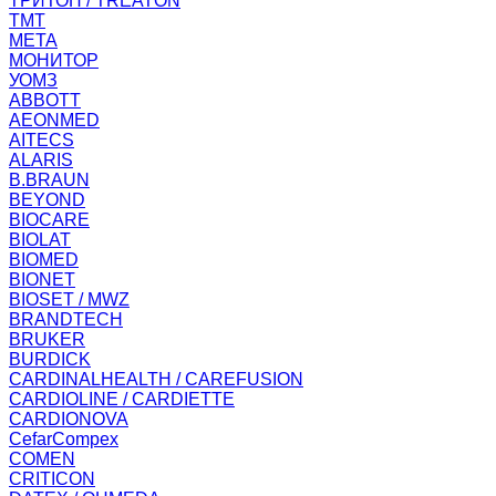
ТРИТОН / TREATON
ТМТ
МЕТА
МОНИТОР
УОМЗ
ABBOTT
AEONMED
AITECS
ALARIS
B.BRAUN
BEYOND
BIOCARE
BIOLAT
BIOMED
BIONET
BIOSET / MWZ
BRANDTECH
BRUKER
BURDICK
CARDINALHEALTH / CAREFUSION
CARDIOLINE / CARDIETTE
CARDIONOVA
CefarCompex
COMEN
CRITICON