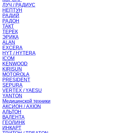
ЛУЧ / РАДИУС
НЕПТУН
РАДИЙ
РАДОН
ТАКТ
ТЕРЕК
ЭРИКА
ALAN
EXCERA
HYT / HYTERA
ICOM
KENWOOD
KIRISUN
MOTOROLA
PRESIDENT
SEPURA
VERTEX / YAESU
YANTON
Медицинской техники
АКСИОН / AXION
АЛЬТОН
ВАЛЕНТА
ГЕОЛИНК
ИНКАРТ