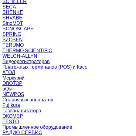
SCHILLER
SECA
SHENKE
SHVABE
SinoMDT
SONOSCAPE
SPRING
SZOSEN
TERUMO
THERMO SCIENTIFIC
WELCH-ALLYN
Видеорегистраторов
Платежных терминалов (POS) и Касс
АТОЛ
Меркурий
ЭВОТОР
aQsi
NEWPOS
Сварочных аппаратов
Fujikura
Газоанализатора
ЭКОМЕР
TESTO
Промышленное оборудование
РАДИО-СЕРВИС