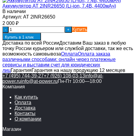
Аккумулятор AT 2INR26650 (Li-ion, 7.4В, 4400мАч)
В наличии
Артикул:
AT 2INR26650
2 000
₽
Купить
-
+
Купить в 1 клик
Доставка по всей России
Доставим Ваш заказ в любую
точку России курьером или службой доставки, так же есть
возможность самовывоза
Оплата
Оплата заказа
различными способами: онлайн через платежные
сервисы и выставим счет для юридических
лиц
Гарантия
Гарантия на нашу продукцию 12 месяцев
+7 (495) 744-39-27
+7 (926) 108-03-13
info@at-
power.ru
info@at-power.ru
Пн-Пт 10:00—18:00
Компания
Как купить
Оплата
Доставка
Контакты
О компании
Магазин