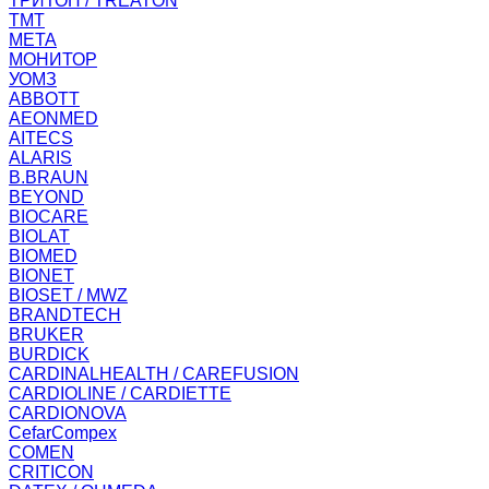
ТРИТОН / TREATON
ТМТ
МЕТА
МОНИТОР
УОМЗ
ABBOTT
AEONMED
AITECS
ALARIS
B.BRAUN
BEYOND
BIOCARE
BIOLAT
BIOMED
BIONET
BIOSET / MWZ
BRANDTECH
BRUKER
BURDICK
CARDINALHEALTH / CAREFUSION
CARDIOLINE / CARDIETTE
CARDIONOVA
CefarCompex
COMEN
CRITICON