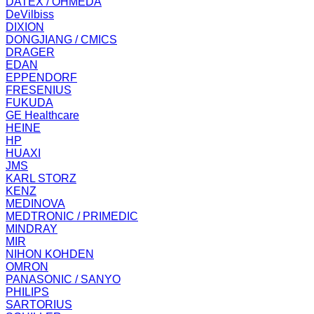
DATEX / OHMEDA
DeVilbiss
DIXION
DONGJIANG / CMICS
DRAGER
EDAN
EPPENDORF
FRESENIUS
FUKUDA
GE Healthcare
HEINE
HP
HUAXI
JMS
KARL STORZ
KENZ
MEDINOVA
MEDTRONIC / PRIMEDIC
MINDRAY
MIR
NIHON KOHDEN
OMRON
PANASONIC / SANYO
PHILIPS
SARTORIUS