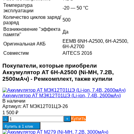
Температура
-20 — 50 °C
эксплуатации
Количество циклов заряд/
500
разряд
Возникновение "эффекта
Да
памяти"
EEMB 6NH-A2500, 6H-A2500,
Оригинальная АКБ
6H-A2700
Совместим
AITECS 2016
Покупатели, которые приобрели
Аккумулятор AT 6H-A2500 (Ni-MH, 7.2В,
2500мАч) - Ремкомплект, также купили
Аккумулятор AT МЭК12Т01ЦЭ (Li-ion, 7.4В, 2600мАч)
В наличии
Артикул:
AT МЭК12Т01ЦЭ-26
1 500
₽
Купить
-
+
Купить в 1 клик