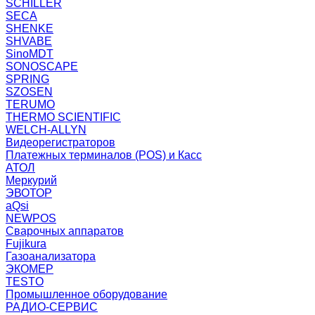
SCHILLER
SECA
SHENKE
SHVABE
SinoMDT
SONOSCAPE
SPRING
SZOSEN
TERUMO
THERMO SCIENTIFIC
WELCH-ALLYN
Видеорегистраторов
Платежных терминалов (POS) и Касс
АТОЛ
Меркурий
ЭВОТОР
aQsi
NEWPOS
Сварочных аппаратов
Fujikura
Газоанализатора
ЭКОМЕР
TESTO
Промышленное оборудование
РАДИО-СЕРВИС