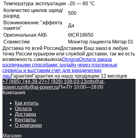
Температура эксплуатации
-20 — 60 °C
Количество циклов заряд/
500
разряд
Возникновение "эффекта
Да
памяти"
Оригинальная АКБ
6ICR18650
Совместим
Монитор пациента Митар 01
Доставка по всей России
Доставим Ваш заказ в любую
точку России курьером или службой доставки, так же есть
возможность самовывоза
Оплата
Оплата заказа
различными способами: онлайн через платежные
сервисы и выставим счет для юридических
лиц
Гарантия
Гарантия на нашу продукцию 12 месяцев
+7 (495) 744-39-27
+7 (926) 108-03-13
info@at-
power.ru
info@at-power.ru
Пн-Пт 10:00—18:00
Компания
Как купить
Оплата
Доставка
Контакты
О компании
Магазин