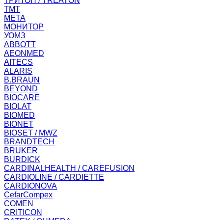
ТРИТОН / TREATON
ТМТ
МЕТА
МОНИТОР
УОМЗ
ABBOTT
AEONMED
AITECS
ALARIS
B.BRAUN
BEYOND
BIOCARE
BIOLAT
BIOMED
BIONET
BIOSET / MWZ
BRANDTECH
BRUKER
BURDICK
CARDINALHEALTH / CAREFUSION
CARDIOLINE / CARDIETTE
CARDIONOVA
CefarCompex
COMEN
CRITICON