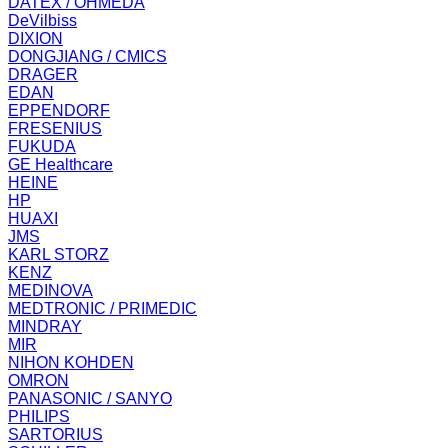
DATEX / OHMEDA
DeVilbiss
DIXION
DONGJIANG / CMICS
DRAGER
EDAN
EPPENDORF
FRESENIUS
FUKUDA
GE Healthcare
HEINE
HP
HUAXI
JMS
KARL STORZ
KENZ
MEDINOVA
MEDTRONIC / PRIMEDIC
MINDRAY
MIR
NIHON KOHDEN
OMRON
PANASONIC / SANYO
PHILIPS
SARTORIUS