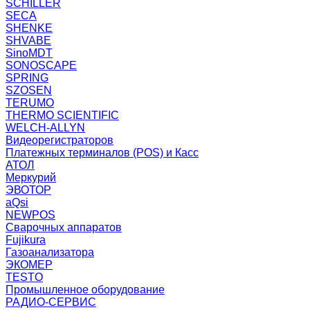
SCHILLER
SECA
SHENKE
SHVABE
SinoMDT
SONOSCAPE
SPRING
SZOSEN
TERUMO
THERMO SCIENTIFIC
WELCH-ALLYN
Видеорегистраторов
Платежных терминалов (POS) и Касс
АТОЛ
Меркурий
ЭВОТОР
aQsi
NEWPOS
Сварочных аппаратов
Fujikura
Газоанализатора
ЭКОМЕР
TESTO
Промышленное оборудование
РАДИО-СЕРВИС