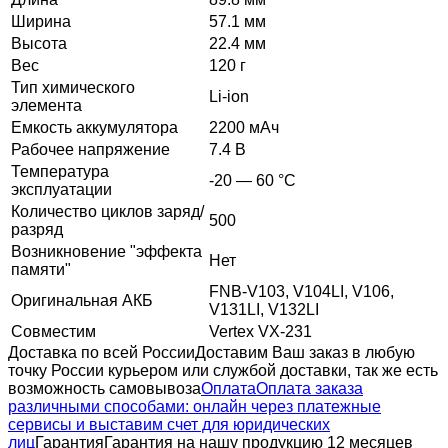
Ширина
57.1 мм
Высота
22.4 мм
Вес
120 г
Тип химического
Li-ion
элемента
Емкость аккумулятора
2200 мАч
Рабочее напряжение
7.4 В
Температура
-20 — 60 °C
эксплуатации
Количество циклов заряд/
500
разряд
Возникновение "эффекта
Нет
памяти"
FNB-V103, V104LI, V106,
Оригинальная АКБ
V131LI, V132LI
Совместим
Vertex VX-231
Доставка по всей России
Доставим Ваш заказ в любую
точку России курьером или службой доставки, так же есть
возможность самовывоза
Оплата
Оплата заказа
различными способами: онлайн через платежные
сервисы и выставим счет для юридических
лиц
Гарантия
Гарантия на нашу продукцию 12 месяцев