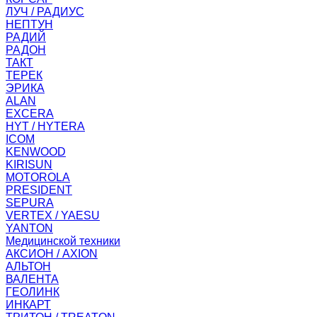
ЛУЧ / РАДИУС
НЕПТУН
РАДИЙ
РАДОН
ТАКТ
ТЕРЕК
ЭРИКА
ALAN
EXCERA
HYT / HYTERA
ICOM
KENWOOD
KIRISUN
MOTOROLA
PRESIDENT
SEPURA
VERTEX / YAESU
YANTON
Медицинской техники
АКСИОН / AXION
АЛЬТОН
ВАЛЕНТА
ГЕОЛИНК
ИНКАРТ