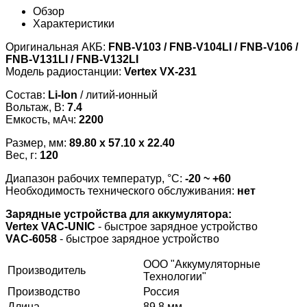
Обзор
Характеристики
Оригинальная АКБ:
FNB-V103 /
FNB-
V104LI /
FNB-
V106 /
FNB-
V131LI /
FNB-
V132LI
Модель радиостанции:
Vertex VX-231
Состав:
Li-Ion
/ литий-ионный
Вольтаж, В:
7.4
Емкость, мАч:
2200
Размер, мм:
89.80 x 57.10 x 22.40
Вес, г:
120
Диапазон рабочих температур, °С:
-20 ~ +60
Необходимость технического обслуживания:
нет
Зарядные устройства для аккумулятора:
Vertex VAC-UNIC
- быстрое зарядное устройство
VAC-6058
- быстрое зарядное устройство
ООО "Аккумуляторные
Производитель
Технологии"
Производство
Россия
Длина
89.8 мм