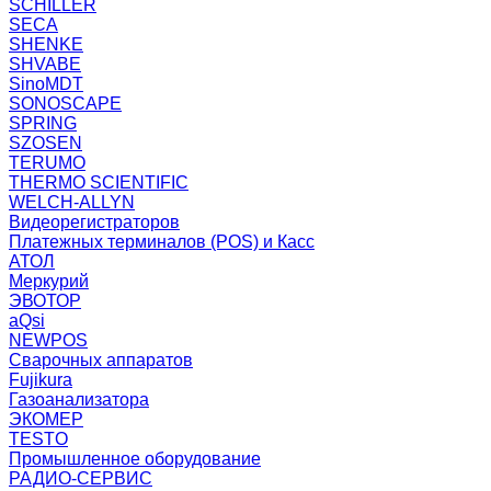
SCHILLER
SECA
SHENKE
SHVABE
SinoMDT
SONOSCAPE
SPRING
SZOSEN
TERUMO
THERMO SCIENTIFIC
WELCH-ALLYN
Видеорегистраторов
Платежных терминалов (POS) и Касс
АТОЛ
Меркурий
ЭВОТОР
aQsi
NEWPOS
Сварочных аппаратов
Fujikura
Газоанализатора
ЭКОМЕР
TESTO
Промышленное оборудование
РАДИО-СЕРВИС