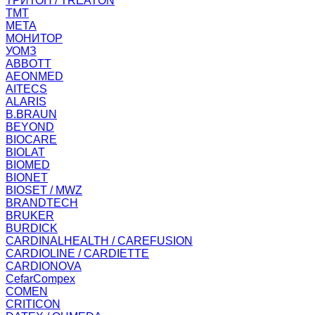
ТРИТОН / TREATON
ТМТ
МЕТА
МОНИТОР
УОМЗ
ABBOTT
AEONMED
AITECS
ALARIS
B.BRAUN
BEYOND
BIOCARE
BIOLAT
BIOMED
BIONET
BIOSET / MWZ
BRANDTECH
BRUKER
BURDICK
CARDINALHEALTH / CAREFUSION
CARDIOLINE / CARDIETTE
CARDIONOVA
CefarCompex
COMEN
CRITICON