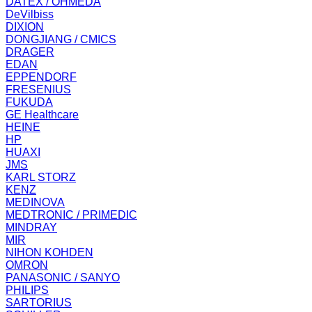
DATEX / OHMEDA
DeVilbiss
DIXION
DONGJIANG / CMICS
DRAGER
EDAN
EPPENDORF
FRESENIUS
FUKUDA
GE Healthcare
HEINE
HP
HUAXI
JMS
KARL STORZ
KENZ
MEDINOVA
MEDTRONIC / PRIMEDIC
MINDRAY
MIR
NIHON KOHDEN
OMRON
PANASONIC / SANYO
PHILIPS
SARTORIUS