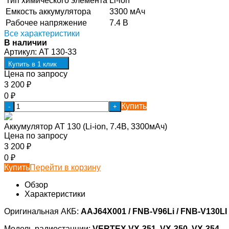
Тип химического элемента
Li-ion
Емкость аккумулятора
3300 мАч
Рабочее напряжение
7.4 В
Все характеристики
В наличии
Артикул:
AT 130-33
Купить в 1 клик
Цена по запросу
3 200
₽
0
₽
Купить
-
+
Аккумулятор AT 130 (Li-ion, 7.4В, 3300мАч)
Цена по запросу
3 200
₽
0
₽
Купить
Перейти в корзину
Обзор
Характеристики
Оригинальная АКБ:
AAJ64X001 / FNB-V96Li / FNB-V130LI
Модель радиостанции:
VERTEX VX-351, VX-350, VX-354