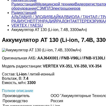
Радиостанций
Медицинской техники
Видеорегистрато
оборудование
СЭМПЛ
Электрошокеров
Радиостанций
АЛЬТАВИЯ / ЭЛОДИЯ
БАЙКАЛ
ВИОЛА / ТАНТАЛ / 
РАДИУС
НЕПТУН
РАДИЙ
РАДОН
ТАКТ
ТЕРЕК
ЭРИКА
VERTEX / YAESU
Аккумулятор AT 130 (Li-ion, 7.4В, 3300мАч)
Аккумулятор AT 130 (Li-ion, 7.4В, 33
Оригинальная АКБ:
AAJ64X001 / FNB-V96Li / FNB-V130LI
Модель радиостанции:
VERTEX VX-351, VX-350, VX-354
Состав:
Li-ion
/ литий-ионный
Вольтаж, В:
7.4
Емкость, мАч:
3300
Полное описание
Производитель
ООО "Аккумуляторные Техноло
Производство
Россия