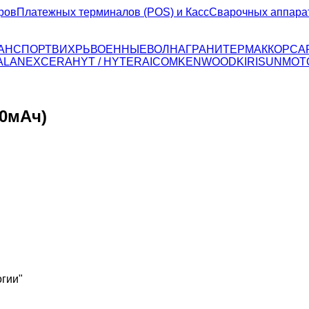
ров
Платежных терминалов (POS) и Касс
Сварочных аппара
ТРАНСПОРТ
ВИХРЬ
ВОЕННЫЕ
ВОЛНА
ГРАНИТ
ЕРМАК
КОРСА
ALAN
EXCERA
HYT / HYTERA
ICOM
KENWOOD
KIRISUN
MOT
00мАч)
гии"