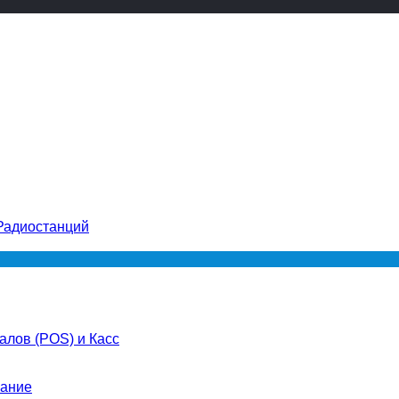
Радиостанций
лов (POS) и Касс
ание