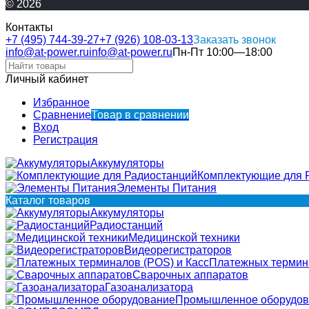
© 2026
Контакты
+7 (495) 744-39-27
+7 (926) 108-03-13
Заказать звонок
info@at-power.ru
info@at-power.ru
Пн-Пт 10:00—18:00
Личный кабинет
Избранное
Сравнение
Товар в сравнении
Вход
Регистрация
Аккумуляторы
Комплектующие для 
Элементы Питания
Каталог товаров
Аккумуляторы
Радиостанций
Медицинской техники
Видеорегистраторов
Платежных термина
Сварочных аппаратов
Газоанализатора
Промышленное оборудов