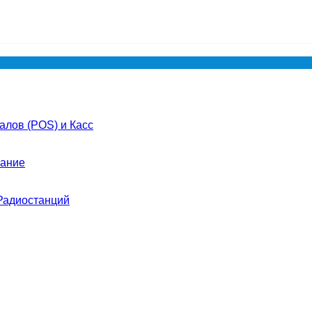
лов (POS) и Касс
ание
Радиостанций