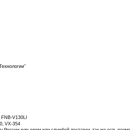
Технологии"
 FNB-V130LI
0, VX-354
у России курьером или службой доставки, так же есть воз