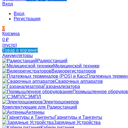
Вход
Вход
Регистрация
0
Корзина
0
₽
(пусто)
Товар в корзине!
Аккумуляторы
Радиостанций
Медицинской техники
Видеорегистраторов
Платежных термина
Сварочных аппаратов
Газоанализатора
Промышленное оборудов
СЭМПЛ
Электрошокеров
Комплектующие для Радиостанций
Антенны
Гарнитуры и Тангенты
Зарядные Устройства
Кабели питания