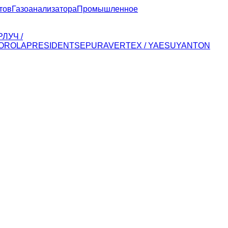
тов
Газоанализатора
Промышленное
Р
ЛУЧ /
OROLA
PRESIDENT
SEPURA
VERTEX / YAESU
YANTON