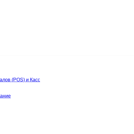
лов (POS) и Касс
ание