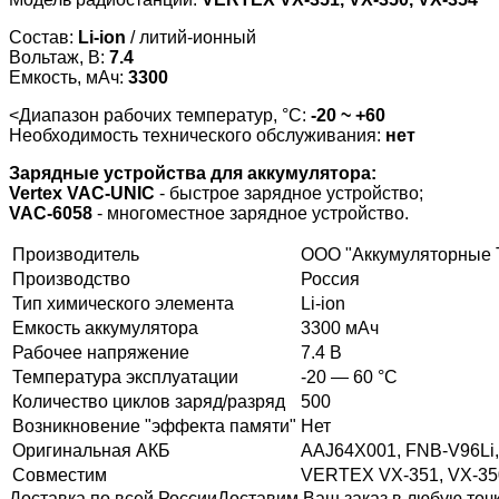
Состав:
Li-ion
/ литий-ионный
Вольтаж, В:
7.4
Емкость, мАч:
3300
<Диапазон рабочих температур, °С:
-20 ~ +60
Необходимость технического обслуживания:
нет
Зарядные устройства для аккумулятора:
Vertex VAC-UNIC
- быстрое зарядное устройство;
VAC-6058
- многоместное зарядное устройство.
Производитель
ООО "Аккумуляторные 
Производство
Россия
Тип химического элемента
Li-ion
Емкость аккумулятора
3300 мАч
Рабочее напряжение
7.4 В
Температура эксплуатации
-20 — 60 °C
Количество циклов заряд/разряд
500
Возникновение "эффекта памяти"
Нет
Оригинальная АКБ
AAJ64X001, FNB-V96Li,
Совместим
VERTEX VX-351, VX-35
Доставка по всей России
Доставим Ваш заказ в любую точк