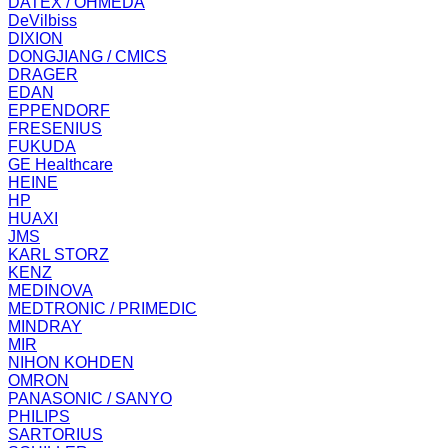
DATEX / OHMEDA
DeVilbiss
DIXION
DONGJIANG / CMICS
DRAGER
EDAN
EPPENDORF
FRESENIUS
FUKUDA
GE Healthcare
HEINE
HP
HUAXI
JMS
KARL STORZ
KENZ
MEDINOVA
MEDTRONIC / PRIMEDIC
MINDRAY
MIR
NIHON KOHDEN
OMRON
PANASONIC / SANYO
PHILIPS
SARTORIUS