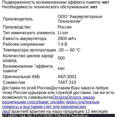
Подверженность возникновению эффекта памяти:
нет
Необходимость технического обслуживания:
нет
ООО "Аккумуляторные
Производитель
Технологии"
Производство
Россия
Тип химического элемента
Li-ion
Емкость аккумулятора
2800 мАч
Рабочее напряжение
7.4 В
Температура эксплуатации
-20 — 60 °C
Количество циклов заряд/
500
разряд
Возникновение "эффекта
Нет
памяти"
Оригинальная АКБ
АКЛ-3001
Совместим
ТАКТ 310
Доставка по всей России
Доставим Ваш заказ в любую
точку России курьером или службой доставки, так же есть
возможность самовывоза
Оплата
Оплата заказа
различными способами: онлайн через платежные
сервисы и выставим счет для юридических
лиц
Гарантия
Гарантия на нашу продукцию 12 месяцев
+7 (495) 744-39-27
+7 (926) 108-03-13
info@at-