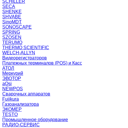
SCHILLER
SECA
SHENKE
SHVABE
SinoMDT
SONOSCAPE
SPRING
SZOSEN
TERUMO
THERMO SCIENTIFIC
WELCH-ALLYN
Видеорегистраторов
Платежных терминалов (POS) и Касс
АТОЛ
Меркурий
ЭВОТОР
aQsi
NEWPOS
Сварочных аппаратов
Fujikura
Газоанализатора
ЭКОМЕР
TESTO
Промышленное оборудование
РАДИО-СЕРВИС