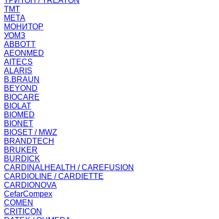
ТРИТОН / TREATON
ТМТ
МЕТА
МОНИТОР
УОМЗ
ABBOTT
AEONMED
AITECS
ALARIS
B.BRAUN
BEYOND
BIOCARE
BIOLAT
BIOMED
BIONET
BIOSET / MWZ
BRANDTECH
BRUKER
BURDICK
CARDINALHEALTH / CAREFUSION
CARDIOLINE / CARDIETTE
CARDIONOVA
CefarCompex
COMEN
CRITICON