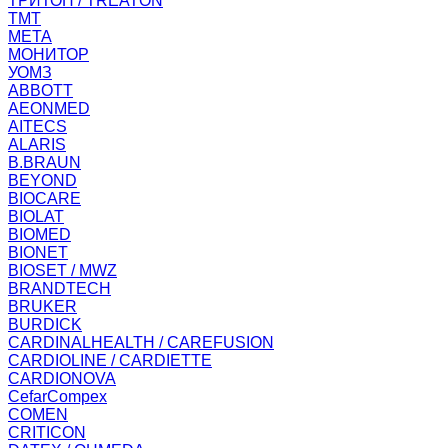
ТРИТОН / TREATON
ТМТ
МЕТА
МОНИТОР
УОМЗ
ABBOTT
AEONMED
AITECS
ALARIS
B.BRAUN
BEYOND
BIOCARE
BIOLAT
BIOMED
BIONET
BIOSET / MWZ
BRANDTECH
BRUKER
BURDICK
CARDINALHEALTH / CAREFUSION
CARDIOLINE / CARDIETTE
CARDIONOVA
CefarCompex
COMEN
CRITICON