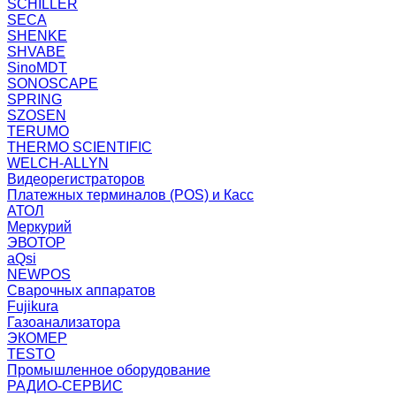
SCHILLER
SECA
SHENKE
SHVABE
SinoMDT
SONOSCAPE
SPRING
SZOSEN
TERUMO
THERMO SCIENTIFIC
WELCH-ALLYN
Видеорегистраторов
Платежных терминалов (POS) и Касс
АТОЛ
Меркурий
ЭВОТОР
aQsi
NEWPOS
Сварочных аппаратов
Fujikura
Газоанализатора
ЭКОМЕР
TESTO
Промышленное оборудование
РАДИО-СЕРВИС