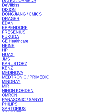
DATEX / OHMEDA
DeVilbiss
DIXION
DONGJIANG / CMICS
DRAGER
EDAN
EPPENDORF
FRESENIUS
FUKUDA
GE Healthcare
HEINE
HP
HUAXI
JMS
KARL STORZ
KENZ
MEDINOVA
MEDTRONIC / PRIMEDIC
MINDRAY
MIR
NIHON KOHDEN
OMRON
PANASONIC / SANYO
PHILIPS
SARTORIUS