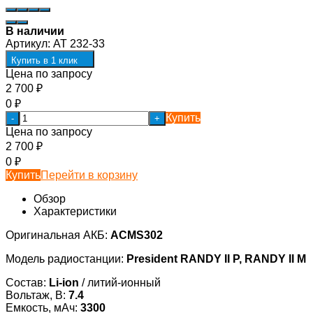
В наличии
Артикул:
AT 232-33
Купить в 1 клик
Цена по запросу
2 700
₽
0
₽
Купить
-
+
Цена по запросу
2 700
₽
0
₽
Купить
Перейти в корзину
Обзор
Характеристики
Оригинальная АКБ:
ACMS302
Модель радиостанции:
President RANDY II P, RANDY II M
Состав:
Li-ion
/ литий-ионный
Вольтаж, В:
7.4
Емкость, мАч:
3300