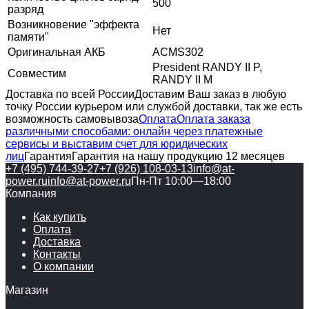
500
разряд
Возникновение "эффекта
Нет
памяти"
Оригинальная АКБ
ACMS302
President RANDY II P,
Совместим
RANDY II M
Доставка по всей России
Доставим Ваш заказ в любую
точку России курьером или службой доставки, так же есть
возможность самовывоза
Оплата
Оплата заказа
различными способами: онлайн через платежные
сервисы и выставим счет для юридических
лиц
Гарантия
Гарантия на нашу продукцию 12 месяцев
+7 (495) 744-39-27
+7 (926) 108-03-13
info@at-
power.ru
info@at-power.ru
Пн-Пт 10:00—18:00
Компания
Как купить
Оплата
Доставка
Контакты
О компании
Магазин