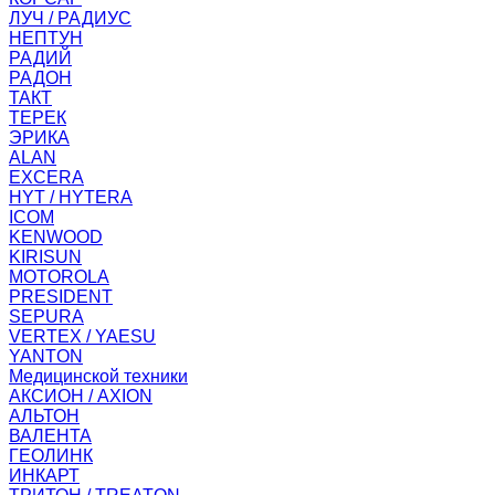
ЛУЧ / РАДИУС
НЕПТУН
РАДИЙ
РАДОН
ТАКТ
ТЕРЕК
ЭРИКА
ALAN
EXCERA
HYT / HYTERA
ICOM
KENWOOD
KIRISUN
MOTOROLA
PRESIDENT
SEPURA
VERTEX / YAESU
YANTON
Медицинской техники
АКСИОН / AXION
АЛЬТОН
ВАЛЕНТА
ГЕОЛИНК
ИНКАРТ