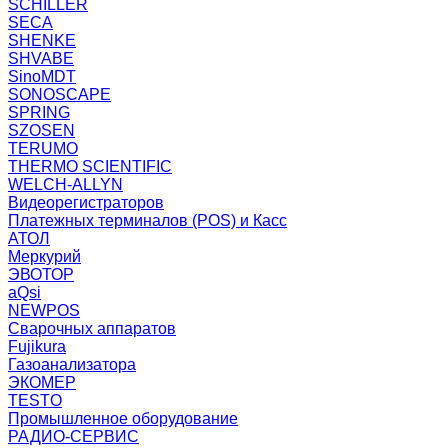
SCHILLER
SECA
SHENKE
SHVABE
SinoMDT
SONOSCAPE
SPRING
SZOSEN
TERUMO
THERMO SCIENTIFIC
WELCH-ALLYN
Видеорегистраторов
Платежных терминалов (POS) и Касс
АТОЛ
Меркурий
ЭВОТОР
aQsi
NEWPOS
Сварочных аппаратов
Fujikura
Газоанализатора
ЭКОМЕР
TESTO
Промышленное оборудование
РАДИО-СЕРВИС