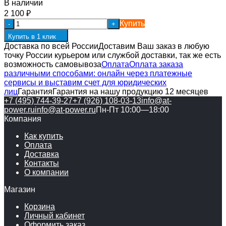
В наличии
2 100
₽
Купить
-
+
Купить в 1 клик
Доставка по всей России
Доставим Ваш заказ в любую
точку России курьером или службой доставки, так же есть
возможность самовывоза
Оплата
Оплата заказа
различными способами: онлайн через платежные
сервисы и выставим счет для юридических
лиц
Гарантия
Гарантия на нашу продукцию 12 месяцев
+7 (495) 744-39-27
+7 (926) 108-03-13
info@at-
power.ru
info@at-power.ru
Пн-Пт 10:00—18:00
Компания
Как купить
Оплата
Доставка
Контакты
О компании
Магазин
Корзина
Личный кабинет
Оформить заказ