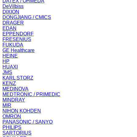
DATEX / OHMEDA
DeVilbiss
DIXION
DONGJIANG / CMICS
DRAGER
EDAN
EPPENDORF
FRESENIUS
FUKUDA
GE Healthcare
HEINE
HP
HUAXI
JMS
KARL STORZ
KENZ
MEDINOVA
MEDTRONIC / PRIMEDIC
MINDRAY
MIR
NIHON KOHDEN
OMRON
PANASONIC / SANYO
PHILIPS
SARTORIUS