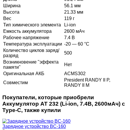
Ширина
56.1 мм
Высота
21.33 мм
Вес
119 г
Тип химического элемента
Li-ion
Емкость аккумулятора
2600 мАч
Рабочее напряжение
7.4 В
Температура эксплуатации
-20 — 60 °C
Количество циклов заряд/
500
разряд
Возникновение "эффекта
Нет
памяти"
Оригинальная АКБ
ACMS302
President RANDY II P,
Совместим
RANDY II M
Покупатели, которые приобрели
Аккумулятор AT 232 (Li-ion, 7.4В, 2600мАч) с
Type-C, также купили
Зарядное устройство BC-160