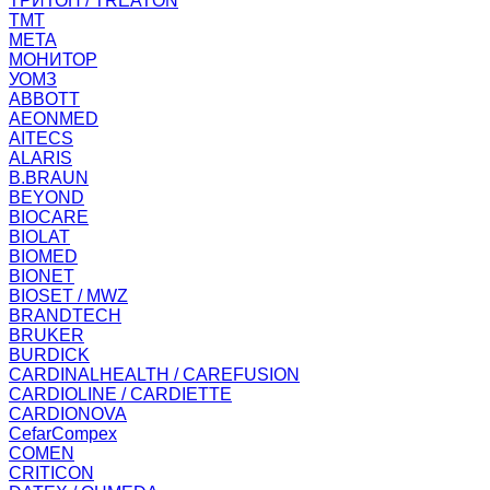
ТРИТОН / TREATON
ТМТ
МЕТА
МОНИТОР
УОМЗ
ABBOTT
AEONMED
AITECS
ALARIS
B.BRAUN
BEYOND
BIOCARE
BIOLAT
BIOMED
BIONET
BIOSET / MWZ
BRANDTECH
BRUKER
BURDICK
CARDINALHEALTH / CAREFUSION
CARDIOLINE / CARDIETTE
CARDIONOVA
CefarCompex
COMEN
CRITICON