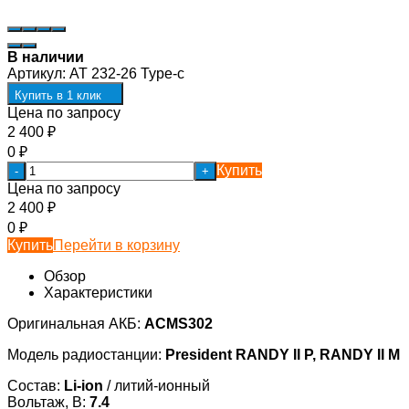
В наличии
Артикул:
AT 232-26 Type-c
Купить в 1 клик
Цена по запросу
2 400
₽
0
₽
Купить
-
+
Цена по запросу
2 400
₽
0
₽
Купить
Перейти в корзину
Обзор
Характеристики
Оригинальная АКБ:
ACMS302
Модель радиостанции:
President RANDY II P, RANDY II M
Состав:
Li-ion
/ литий-ионный
Вольтаж, В:
7.4