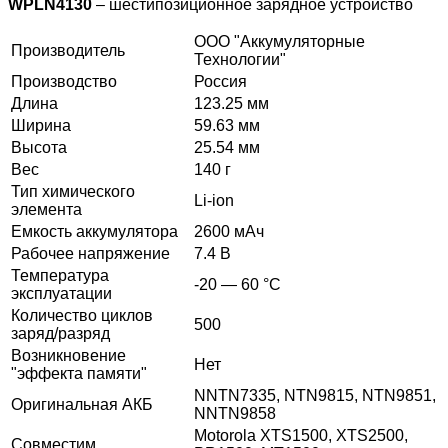
WPLN4130
– шестипозиционное зарядное устройство
ООО "Аккумуляторные
Производитель
Технологии"
Производство
Россия
Длина
123.25 мм
Ширина
59.63 мм
Высота
25.54 мм
Вес
140 г
Тип химического
Li-ion
элемента
Емкость аккумулятора
2600 мАч
Рабочее напряжение
7.4 В
Температура
-20 — 60 °C
эксплуатации
Количество циклов
500
заряд/разряд
Возникновение
Нет
"эффекта памяти"
NNTN7335, NTN9815, NTN9851,
Оригинальная АКБ
NNTN9858
Motorola XTS1500, XTS2500,
Совместим