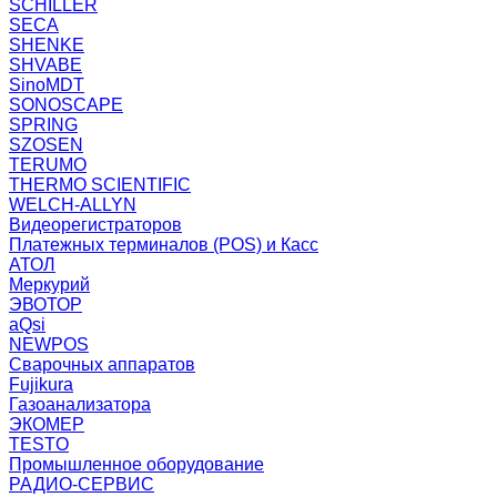
SCHILLER
SECA
SHENKE
SHVABE
SinoMDT
SONOSCAPE
SPRING
SZOSEN
TERUMO
THERMO SCIENTIFIC
WELCH-ALLYN
Видеорегистраторов
Платежных терминалов (POS) и Касс
АТОЛ
Меркурий
ЭВОТОР
aQsi
NEWPOS
Сварочных аппаратов
Fujikura
Газоанализатора
ЭКОМЕР
TESTO
Промышленное оборудование
РАДИО-СЕРВИС