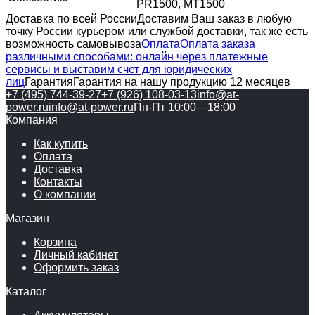
PR1500, MT1500
Доставка по всей России
Доставим Ваш заказ в любую
точку России курьером или службой доставки, так же есть
возможность самовывоза
Оплата
Оплата заказа
различными способами: онлайн через платежные
сервисы и выставим счет для юридических
лиц
Гарантия
Гарантия на нашу продукцию 12 месяцев
+7 (495) 744-39-27
+7 (926) 108-03-13
info@at-
power.ru
info@at-power.ru
Пн-Пт 10:00—18:00
Компания
Как купить
Оплата
Доставка
Контакты
О компании
Магазин
Корзина
Личный кабинет
Оформить заказ
Каталог