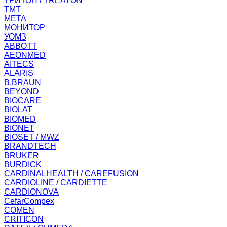
ТРИТОН / TREATON
ТМТ
МЕТА
МОНИТОР
УОМЗ
ABBOTT
AEONMED
AITECS
ALARIS
B.BRAUN
BEYOND
BIOCARE
BIOLAT
BIOMED
BIONET
BIOSET / MWZ
BRANDTECH
BRUKER
BURDICK
CARDINALHEALTH / CAREFUSION
CARDIOLINE / CARDIETTE
CARDIONOVA
CefarCompex
COMEN
CRITICON