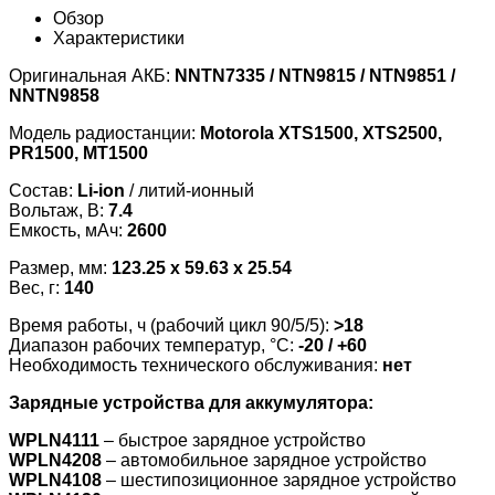
Обзор
Характеристики
Оригинальная АКБ:
NNTN7335 / NTN9815 / NTN9851 /
NNTN9858
Модель радиостанции:
Motorola XTS1500, XTS2500,
PR1500, MT1500
Состав:
Li-ion
/ литий-ионный
Вольтаж, В:
7.4
Емкость, мАч:
2600
Размер, мм:
123.25 x 59.63 x 25.54
Вес, г:
140
Время работы, ч (рабочий цикл 90/5/5):
>18
Диапазон рабочих температур, °С:
-20 / +60
Необходимость технического обслуживания:
нет
Зарядные устройства для аккумулятора:
WPLN4111
– быстрое зарядное устройство
WPLN4208
– автомобильное зарядное устройство
WPLN4108
– шестипозиционное зарядное устройство