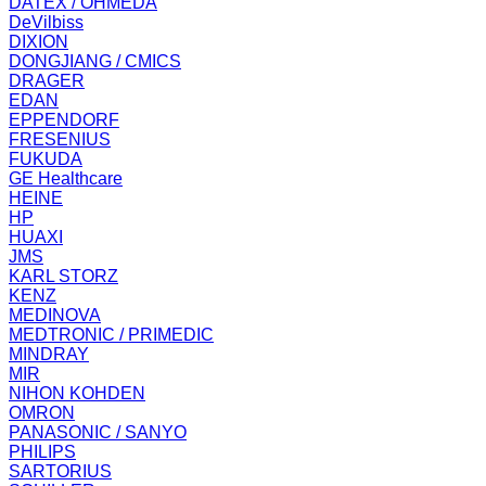
DATEX / OHMEDA
DeVilbiss
DIXION
DONGJIANG / CMICS
DRAGER
EDAN
EPPENDORF
FRESENIUS
FUKUDA
GE Healthcare
HEINE
HP
HUAXI
JMS
KARL STORZ
KENZ
MEDINOVA
MEDTRONIC / PRIMEDIC
MINDRAY
MIR
NIHON KOHDEN
OMRON
PANASONIC / SANYO
PHILIPS
SARTORIUS