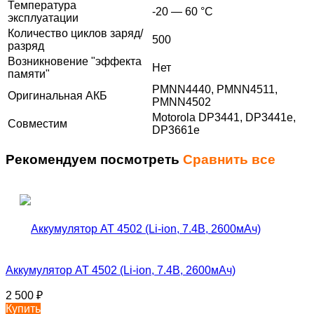
Температура
-20 — 60 °C
эксплуатации
Количество циклов заряд/
500
разряд
Возникновение "эффекта
Нет
памяти"
PMNN4440, PMNN4511,
Оригинальная АКБ
PMNN4502
Motorola DP3441, DP3441e,
Совместим
DP3661e
Рекомендуем посмотреть
Сравнить все
Аккумулятор AT 4502 (Li-ion, 7.4В, 2600мАч)
2 500
₽
Купить