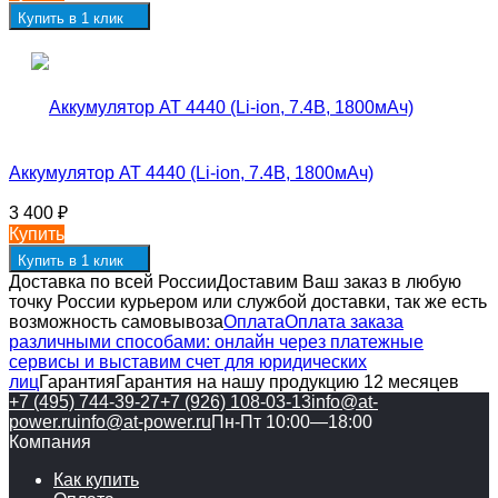
Купить в 1 клик
Аккумулятор AT 4440 (Li-ion, 7.4В, 1800мАч)
3 400
₽
Купить
Купить в 1 клик
Доставка по всей России
Доставим Ваш заказ в любую
точку России курьером или службой доставки, так же есть
возможность самовывоза
Оплата
Оплата заказа
различными способами: онлайн через платежные
сервисы и выставим счет для юридических
лиц
Гарантия
Гарантия на нашу продукцию 12 месяцев
+7 (495) 744-39-27
+7 (926) 108-03-13
info@at-
power.ru
info@at-power.ru
Пн-Пт 10:00—18:00
Компания
Как купить