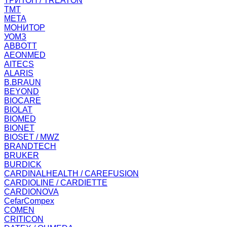
ТРИТОН / TREATON
ТМТ
МЕТА
МОНИТОР
УОМЗ
ABBOTT
AEONMED
AITECS
ALARIS
B.BRAUN
BEYOND
BIOCARE
BIOLAT
BIOMED
BIONET
BIOSET / MWZ
BRANDTECH
BRUKER
BURDICK
CARDINALHEALTH / CAREFUSION
CARDIOLINE / CARDIETTE
CARDIONOVA
CefarCompex
COMEN
CRITICON