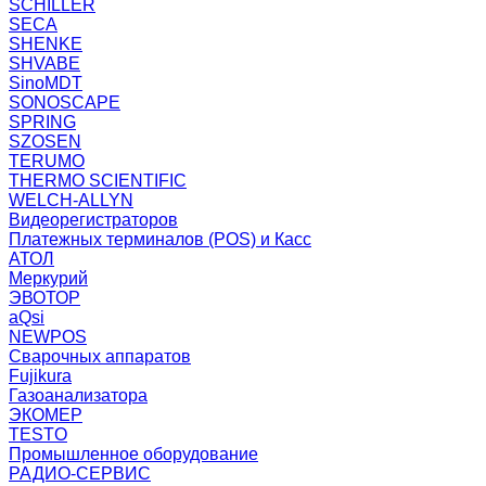
SCHILLER
SECA
SHENKE
SHVABE
SinoMDT
SONOSCAPE
SPRING
SZOSEN
TERUMO
THERMO SCIENTIFIC
WELCH-ALLYN
Видеорегистраторов
Платежных терминалов (POS) и Касс
АТОЛ
Меркурий
ЭВОТОР
aQsi
NEWPOS
Сварочных аппаратов
Fujikura
Газоанализатора
ЭКОМЕР
TESTO
Промышленное оборудование
РАДИО-СЕРВИС