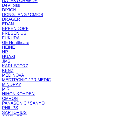
DATEX / OHMEDA
DeVilbiss
DIXION
DONGJIANG / CMICS
DRAGER
EDAN
EPPENDORF
FRESENIUS
FUKUDA
GE Healthcare
HEINE
HP
HUAXI
JMS
KARL STORZ
KENZ
MEDINOVA
MEDTRONIC / PRIMEDIC
MINDRAY
MIR
NIHON KOHDEN
OMRON
PANASONIC / SANYO
PHILIPS
SARTORIUS