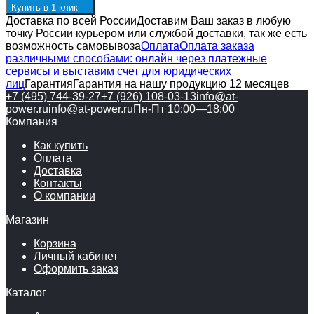
Купить в 1 клик
Доставка по всей России
Доставим Ваш заказ в любую
точку России курьером или службой доставки, так же есть
возможность самовывоза
Оплата
Оплата заказа
различными способами: онлайн через платежные
сервисы и выставим счет для юридических
лиц
Гарантия
Гарантия на нашу продукцию 12 месяцев
+7 (495) 744-39-27
+7 (926) 108-03-13
info@at-
power.ru
info@at-power.ru
Пн-Пт 10:00—18:00
Компания
Как купить
Оплата
Доставка
Контакты
О компании
Магазин
Корзина
Личный кабинет
Оформить заказ
Каталог