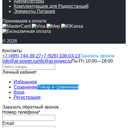
Аккумуляторы
Комплектующие для Радиостанций
Элементы Питания
Принимаем к оплате
© 2026
Контакты
+7 (495) 744-39-27
+7 (926) 108-03-13
Заказать звонок
info@at-power.ru
info@at-power.ru
Пн-Пт 10:00—18:00
Личный кабинет
Избранное
Сравнение
Товар в сравнении
Вход
Регистрация
Заказать обратный звонок
Номер телефона*
Email