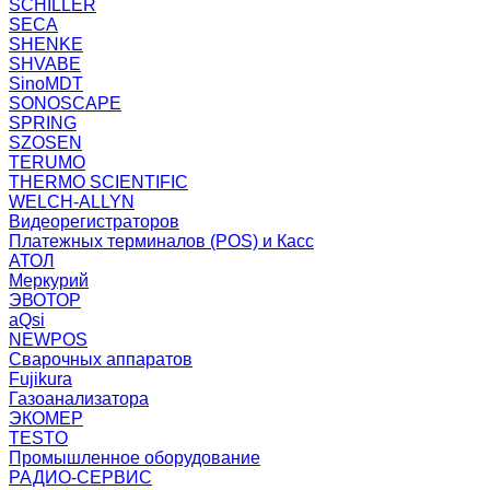
SCHILLER
SECA
SHENKE
SHVABE
SinoMDT
SONOSCAPE
SPRING
SZOSEN
TERUMO
THERMO SCIENTIFIC
WELCH-ALLYN
Видеорегистраторов
Платежных терминалов (POS) и Касс
АТОЛ
Меркурий
ЭВОТОР
aQsi
NEWPOS
Сварочных аппаратов
Fujikura
Газоанализатора
ЭКОМЕР
TESTO
Промышленное оборудование
РАДИО-СЕРВИС