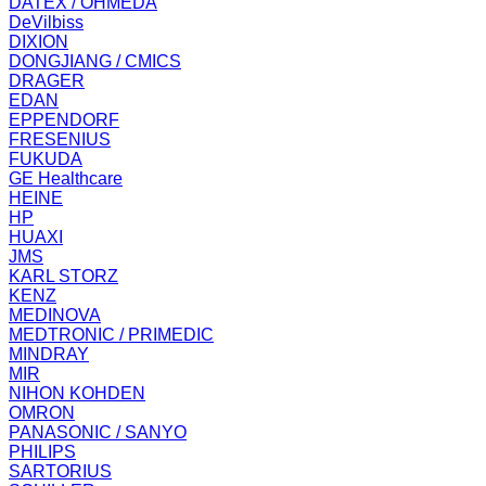
DATEX / OHMEDA
DeVilbiss
DIXION
DONGJIANG / CMICS
DRAGER
EDAN
EPPENDORF
FRESENIUS
FUKUDA
GE Healthcare
HEINE
HP
HUAXI
JMS
KARL STORZ
KENZ
MEDINOVA
MEDTRONIC / PRIMEDIC
MINDRAY
MIR
NIHON KOHDEN
OMRON
PANASONIC / SANYO
PHILIPS
SARTORIUS