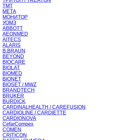
ТРИТОН / TREATON
ТМТ
МЕТА
МОНИТОР
УОМЗ
ABBOTT
AEONMED
AITECS
ALARIS
B.BRAUN
BEYOND
BIOCARE
BIOLAT
BIOMED
BIONET
BIOSET / MWZ
BRANDTECH
BRUKER
BURDICK
CARDINALHEALTH / CAREFUSION
CARDIOLINE / CARDIETTE
CARDIONOVA
CefarCompex
COMEN
CRITICON