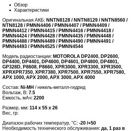
Обзор
Характеристики
Оригинальная АКБ:
NNTN8128 / NNTN8129 / NNTN8560 /
NTN8128 / PMNN4406 / PMNN4407 / PMNN4409 /
PMNN4412 / PMNN4415 / PMNN4416 / PMNN4418 /
PMNN4424 / PMNN4428 / PMNN4435 / PMNN4448 /
PMNN4488 / PMNN4489 / PMNN4490 / PMNN4491 /
PMNN4493 / PMNN4525 / PMNN4544
Модель радиостанции:
MOTOROLA DP2400, DP2600,
DP4400, DP4401, DP4600, DP4601, DP4800, DP4801,
GP328D, P8608, P8660, XPR3000, XPR3300, XPR3500,
XPRXPR7350, XPR7380, XPR7500, XPR7550, XPR7580,
APX 1000, APX 2000, APX 3000, APX 4000
Состав:
Ni-MH
/ никель-металл-гидрид
Вольтаж, В:
7.5
Емкость, мАч:
2200
Размер, мм:
114 x 55 x 26
Вес, гр:
Диапазон рабочих температур, °С:
-20 /+50
Необходимость технического обслуживания:
да, 1 раз в