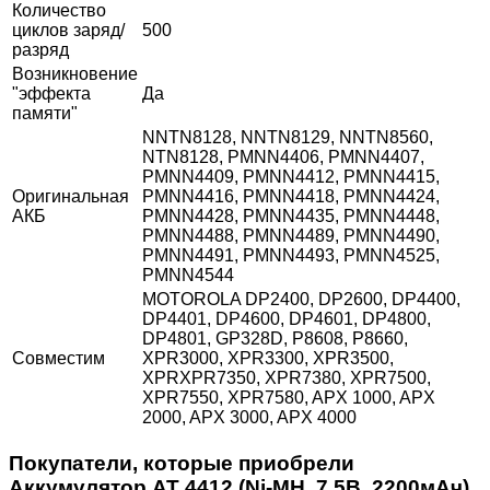
Количество
циклов заряд/
500
разряд
Возникновение
"эффекта
Да
памяти"
NNTN8128, NNTN8129, NNTN8560,
NTN8128, PMNN4406, PMNN4407,
PMNN4409, PMNN4412, PMNN4415,
Оригинальная
PMNN4416, PMNN4418, PMNN4424,
АКБ
PMNN4428, PMNN4435, PMNN4448,
PMNN4488, PMNN4489, PMNN4490,
PMNN4491, PMNN4493, PMNN4525,
PMNN4544
MOTOROLA DP2400, DP2600, DP4400,
DP4401, DP4600, DP4601, DP4800,
DP4801, GP328D, P8608, P8660,
Совместим
XPR3000, XPR3300, XPR3500,
XPRXPR7350, XPR7380, XPR7500,
XPR7550, XPR7580, APX 1000, APX
2000, APX 3000, APX 4000
Покупатели, которые приобрели
Аккумулятор AT 4412 (Ni-MH, 7.5В, 2200мАч),