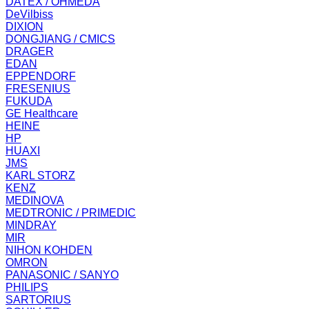
DATEX / OHMEDA
DeVilbiss
DIXION
DONGJIANG / CMICS
DRAGER
EDAN
EPPENDORF
FRESENIUS
FUKUDA
GE Healthcare
HEINE
HP
HUAXI
JMS
KARL STORZ
KENZ
MEDINOVA
MEDTRONIC / PRIMEDIC
MINDRAY
MIR
NIHON KOHDEN
OMRON
PANASONIC / SANYO
PHILIPS
SARTORIUS