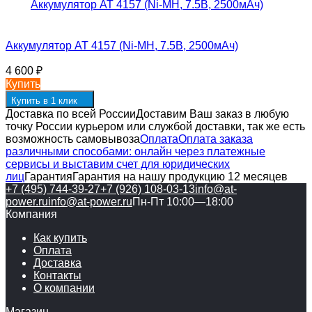
Аккумулятор AT 4157 (Ni-MH, 7.5В, 2500мАч)
4 600
₽
Купить
Купить в 1 клик
Доставка по всей России
Доставим Ваш заказ в любую
точку России курьером или службой доставки, так же есть
возможность самовывоза
Оплата
Оплата заказа
различными способами: онлайн через платежные
сервисы и выставим счет для юридических
лиц
Гарантия
Гарантия на нашу продукцию 12 месяцев
+7 (495) 744-39-27
+7 (926) 108-03-13
info@at-
power.ru
info@at-power.ru
Пн-Пт 10:00—18:00
Компания
Как купить
Оплата
Доставка
Контакты
О компании
Магазин