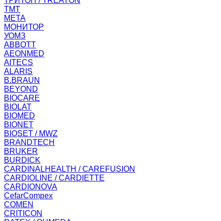
ТРИТОН / TREATON
ТМТ
МЕТА
МОНИТОР
УОМЗ
ABBOTT
AEONMED
AITECS
ALARIS
B.BRAUN
BEYOND
BIOCARE
BIOLAT
BIOMED
BIONET
BIOSET / MWZ
BRANDTECH
BRUKER
BURDICK
CARDINALHEALTH / CAREFUSION
CARDIOLINE / CARDIETTE
CARDIONOVA
CefarCompex
COMEN
CRITICON