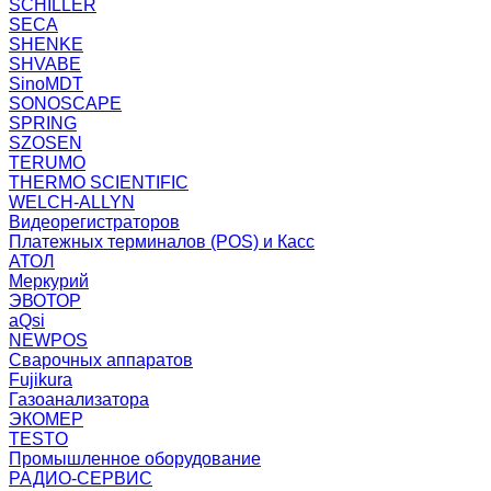
SCHILLER
SECA
SHENKE
SHVABE
SinoMDT
SONOSCAPE
SPRING
SZOSEN
TERUMO
THERMO SCIENTIFIC
WELCH-ALLYN
Видеорегистраторов
Платежных терминалов (POS) и Касс
АТОЛ
Меркурий
ЭВОТОР
aQsi
NEWPOS
Сварочных аппаратов
Fujikura
Газоанализатора
ЭКОМЕР
TESTO
Промышленное оборудование
РАДИО-СЕРВИС