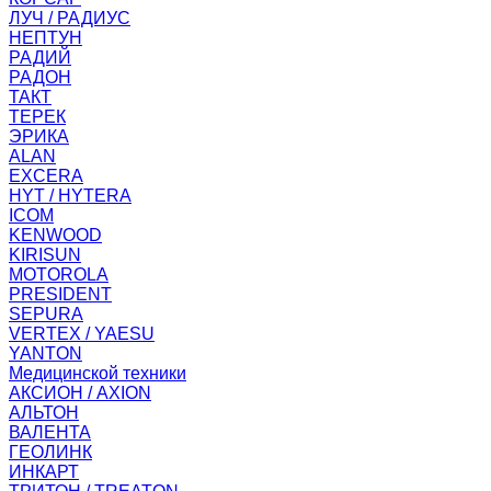
ЛУЧ / РАДИУС
НЕПТУН
РАДИЙ
РАДОН
ТАКТ
ТЕРЕК
ЭРИКА
ALAN
EXCERA
HYT / HYTERA
ICOM
KENWOOD
KIRISUN
MOTOROLA
PRESIDENT
SEPURA
VERTEX / YAESU
YANTON
Медицинской техники
АКСИОН / AXION
АЛЬТОН
ВАЛЕНТА
ГЕОЛИНК
ИНКАРТ