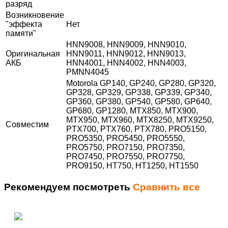
разряд
Возникновение
"эффекта
Нет
памяти"
HNN9008, HNN9009, HNN9010,
Оригинальная
HNN9011, HNN9012, HNN9013,
АКБ
HNN4001, HNN4002, HNN4003,
PMNN4045
Motorola GP140, GP240, GP280, GP320,
GP328, GP329, GP338, GP339, GP340,
GP360, GP380, GP540, GP580, GP640,
GP680, GP1280, MTX850, MTX900,
MTX950, MTX960, MTX8250, MTX9250,
Совместим
PTX700, PTX760, PTX780, PRO5150,
PRO5350, PRO5450, PRO5550,
PRO5750, PRO7150, PRO7350,
PRO7450, PRO7550, PRO7750,
PRO9150, HT750, HT1250, HT1550
Рекомендуем посмотреть
Сравнить все