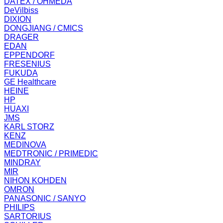
DATEX / OHMEDA
DeVilbiss
DIXION
DONGJIANG / CMICS
DRAGER
EDAN
EPPENDORF
FRESENIUS
FUKUDA
GE Healthcare
HEINE
HP
HUAXI
JMS
KARL STORZ
KENZ
MEDINOVA
MEDTRONIC / PRIMEDIC
MINDRAY
MIR
NIHON KOHDEN
OMRON
PANASONIC / SANYO
PHILIPS
SARTORIUS