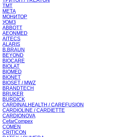
ТРИТОН / TREATON
ТМТ
МЕТА
МОНИТОР
УОМЗ
ABBOTT
AEONMED
AITECS
ALARIS
B.BRAUN
BEYOND
BIOCARE
BIOLAT
BIOMED
BIONET
BIOSET / MWZ
BRANDTECH
BRUKER
BURDICK
CARDINALHEALTH / CAREFUSION
CARDIOLINE / CARDIETTE
CARDIONOVA
CefarCompex
COMEN
CRITICON