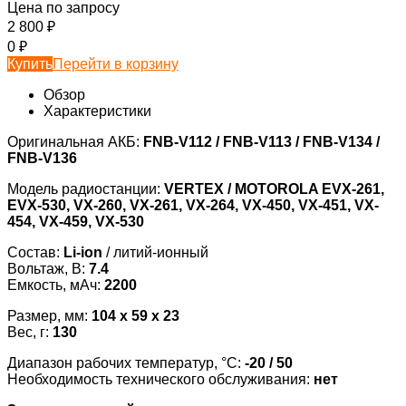
Цена по запросу
2 800
₽
0
₽
Купить
Перейти в корзину
Обзор
Характеристики
Оригинальная АКБ:
FNB-V112 / FNB-V113 / FNB-V134 /
FNB-V136
Модель радиостанции:
VERTEX / MOTOROLA EVX-261,
EVX-530, VX-260, VX-261, VX-264, VX-450, VX-451, VX-
454, VX-459, VX-530
Состав:
Li-ion
/ литий-ионный
Вольтаж, В:
7.4
Емкость, мАч:
2200
Размер, мм:
104 x 59 x 23
Вес, г:
130
Диапазон рабочих температур, °С:
-20 / 50
Необходимость технического обслуживания:
нет