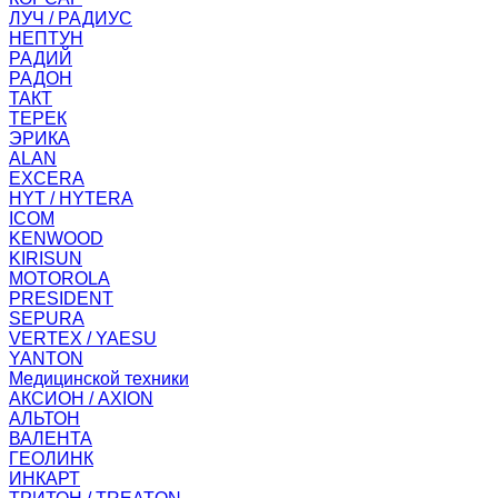
ЛУЧ / РАДИУС
НЕПТУН
РАДИЙ
РАДОН
ТАКТ
ТЕРЕК
ЭРИКА
ALAN
EXCERA
HYT / HYTERA
ICOM
KENWOOD
KIRISUN
MOTOROLA
PRESIDENT
SEPURA
VERTEX / YAESU
YANTON
Медицинской техники
АКСИОН / AXION
АЛЬТОН
ВАЛЕНТА
ГЕОЛИНК
ИНКАРТ