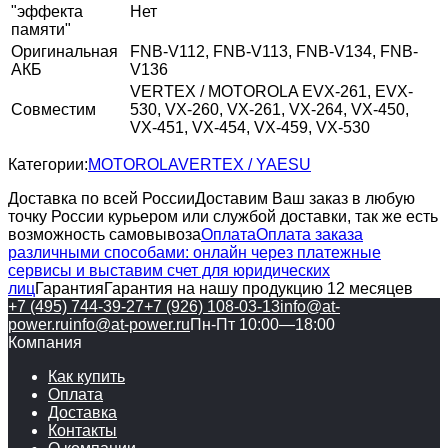
"эффекта
Нет
памяти"
Оригинальная
FNB-V112, FNB-V113, FNB-V134, FNB-
АКБ
V136
VERTEX / MOTOROLA EVX-261, EVX-
Совместим
530, VX-260, VX-261, VX-264, VX-450,
VX-451, VX-454, VX-459, VX-530
Категории:
MOTOROLA
VERTEX / YAESU
Доставка по всей России
Доставим Ваш заказ в любую
точку России курьером или службой доставки, так же есть
возможность самовывоза
Оплата
Оплата заказа
различными способами: онлайн через платежные
сервисы и выставим счет для юридических
лиц
Гарантия
Гарантия на нашу продукцию 12 месяцев
+7 (495) 744-39-27
+7 (926) 108-03-13
info@at-
power.ru
info@at-power.ru
Пн-Пт 10:00—18:00
Компания
Как купить
Оплата
Доставка
Контакты