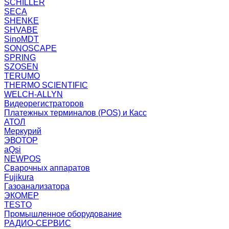
SCHILLER
SECA
SHENKE
SHVABE
SinoMDT
SONOSCAPE
SPRING
SZOSEN
TERUMO
THERMO SCIENTIFIC
WELCH-ALLYN
Видеорегистраторов
Платежных терминалов (POS) и Касс
АТОЛ
Меркурий
ЭВОТОР
aQsi
NEWPOS
Сварочных аппаратов
Fujikura
Газоанализатора
ЭКОМЕР
TESTO
Промышленное оборудование
РАДИО-СЕРВИС