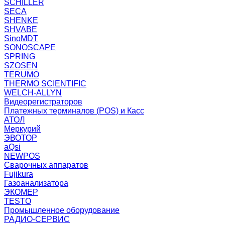
SCHILLER
SECA
SHENKE
SHVABE
SinoMDT
SONOSCAPE
SPRING
SZOSEN
TERUMO
THERMO SCIENTIFIC
WELCH-ALLYN
Видеорегистраторов
Платежных терминалов (POS) и Касс
АТОЛ
Меркурий
ЭВОТОР
aQsi
NEWPOS
Сварочных аппаратов
Fujikura
Газоанализатора
ЭКОМЕР
TESTO
Промышленное оборудование
РАДИО-СЕРВИС