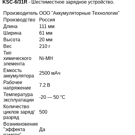
KSC-6/31R
- Шестиместное зарядное устройство.
Производитель
ООО "Аккумуляторные Технологии"
Производство
Россия
Длина
111 мм
Ширина
61 мм
Высота
20 мм
Вес
210 г
Тип
химического
Ni-MH
элемента
Емкость
2500 мАч
аккумулятора
Рабочее
7.2 В
напряжение
Температура
-20 — 50 °C
эксплуатации
Количество
циклов заряд/
500
разряд
Возникновение
"эффекта
Да
памяти"