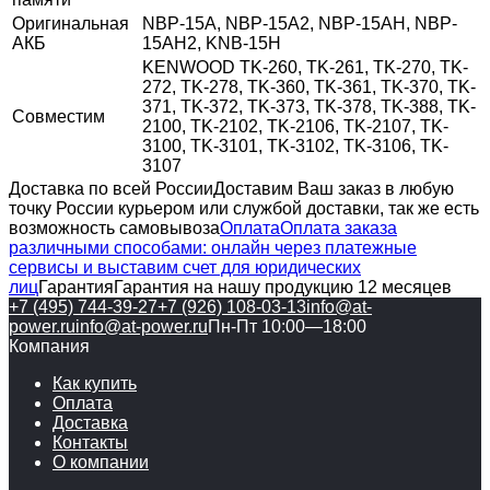
Оригинальная
NBP-15A, NBP-15A2, NBP-15AН, NBP-
АКБ
15AН2, KNB-15H
KENWOOD TK-260, TK-261, TK-270, TK-
272, TK-278, TK-360, TK-361, TK-370, TK-
371, TK-372, TK-373, TK-378, TK-388, TK-
Совместим
2100, TK-2102, TK-2106, TK-2107, TK-
3100, TK-3101, TK-3102, TK-3106, TK-
3107
Доставка по всей России
Доставим Ваш заказ в любую
точку России курьером или службой доставки, так же есть
возможность самовывоза
Оплата
Оплата заказа
различными способами: онлайн через платежные
сервисы и выставим счет для юридических
лиц
Гарантия
Гарантия на нашу продукцию 12 месяцев
+7 (495) 744-39-27
+7 (926) 108-03-13
info@at-
power.ru
info@at-power.ru
Пн-Пт 10:00—18:00
Компания
Как купить
Оплата
Доставка
Контакты
О компании