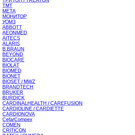
ТРИТОН / TREATON
ТМТ
МЕТА
МОНИТОР
УОМЗ
ABBOTT
AEONMED
AITECS
ALARIS
B.BRAUN
BEYOND
BIOCARE
BIOLAT
BIOMED
BIONET
BIOSET / MWZ
BRANDTECH
BRUKER
BURDICK
CARDINALHEALTH / CAREFUSION
CARDIOLINE / CARDIETTE
CARDIONOVA
CefarCompex
COMEN
CRITICON