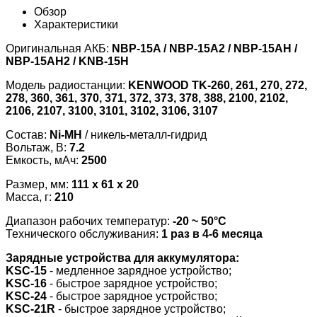
Обзор
Характеристики
Оригинальная АКБ:
NBP-15A / NBP-15A2 / NBP-15AН /
NBP-15AН2 / KNB-15H
Модель радиостанции:
KENWOOD TK-260, 261, 270, 272,
278, 360, 361, 370, 371, 372, 373, 378, 388, 2100, 2102,
2106, 2107, 3100, 3101, 3102, 3106, 3107
Состав:
Ni-MH
/ никель-металл-гидрид
Вольтаж, В:
7.2
Емкость, мАч:
2500
Размер, мм:
111 x 61 x 20
Масса, г:
210
Диапазон рабочих температур:
-20 ~ 50°С
Технического обслуживания:
1 раз в 4-6 месяца
Зарядные устройства для аккумулятора:
KSC-15
- медленное зарядное устройство;
KSC-16
- быстрое зарядное устройство;
KSC-24
- быстрое зарядное устройство;
KSC-21R
- быстрое зарядное устройство;