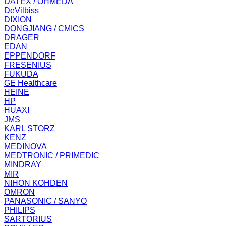
DATEX / OHMEDA
DeVilbiss
DIXION
DONGJIANG / CMICS
DRAGER
EDAN
EPPENDORF
FRESENIUS
FUKUDA
GE Healthcare
HEINE
HP
HUAXI
JMS
KARL STORZ
KENZ
MEDINOVA
MEDTRONIC / PRIMEDIC
MINDRAY
MIR
NIHON KOHDEN
OMRON
PANASONIC / SANYO
PHILIPS
SARTORIUS