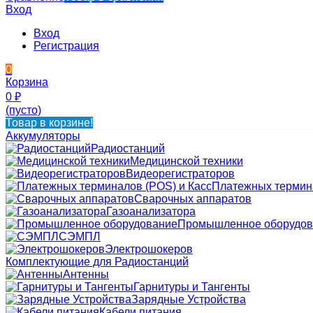
Вход
Вход
Регистрация
0
Корзина
0
₽
(пусто)
Товар в корзине!
Аккумуляторы
Радиостанций
Медицинской техники
Видеорегистраторов
Платежных термина
Сварочных аппаратов
Газоанализатора
Промышленное оборудов
СЭМПЛ
Электрошокеров
Комплектующие для Радиостанций
Антенны
Гарнитуры и Тангенты
Зарядные Устройства
Кабели питания