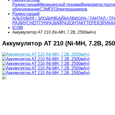
Радиостанций
Медицинской техники
Видеорегистрато
оборудование
СЭМПЛ
Электрошокеров
Радиостанций
АЛЬТАВИЯ / ЭЛОДИЯ
БАЙКАЛ
ВИОЛА / ТАНТАЛ / 
РАДИУС
НЕПТУН
РАДИЙ
РАДОН
ТАКТ
ТЕРЕК
ЭРИКА
ICOM
Аккумулятор AT 210 (Ni-MH, 7.2В, 2500мАч)
Аккумулятор AT 210 (Ni-MH, 7.2В, 25