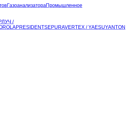
тов
Газоанализатора
Промышленное
Р
ЛУЧ /
OROLA
PRESIDENT
SEPURA
VERTEX / YAESU
YANTON