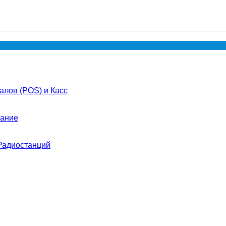
лов (POS) и Касс
ание
Радиостанций