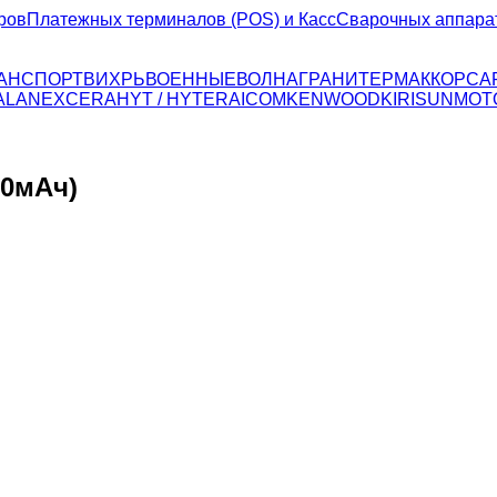
ров
Платежных терминалов (POS) и Касс
Сварочных аппара
ТРАНСПОРТ
ВИХРЬ
ВОЕННЫЕ
ВОЛНА
ГРАНИТ
ЕРМАК
КОРСА
ALAN
EXCERA
HYT / HYTERA
ICOM
KENWOOD
KIRISUN
MOT
00мАч)