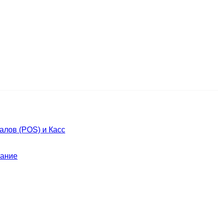
лов (POS) и Касс
ание