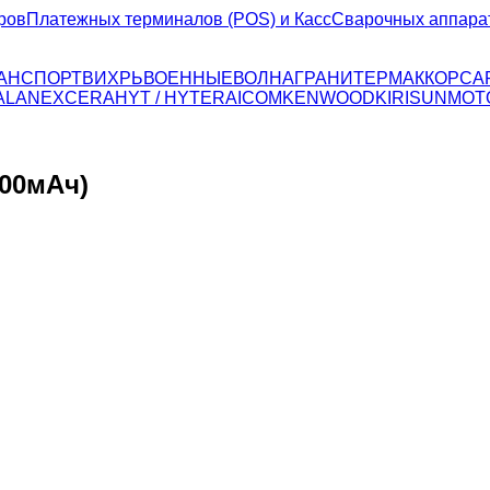
ров
Платежных терминалов (POS) и Касс
Сварочных аппара
ТРАНСПОРТ
ВИХРЬ
ВОЕННЫЕ
ВОЛНА
ГРАНИТ
ЕРМАК
КОРСА
ALAN
EXCERA
HYT / HYTERA
ICOM
KENWOOD
KIRISUN
MOT
600мАч)