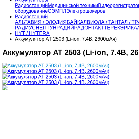
Радиостанций
Медицинской техники
Видеорегистрато
оборудование
СЭМПЛ
Электрошокеров
Радиостанций
АЛЬТАВИЯ / ЭЛОДИЯ
БАЙКАЛ
ВИОЛА / ТАНТАЛ / 
РАДИУС
НЕПТУН
РАДИЙ
РАДОН
ТАКТ
ТЕРЕК
ЭРИКА
HYT / HYTERA
Аккумулятор AT 2503 (Li-ion, 7.4В, 2600мАч)
Аккумулятор AT 2503 (Li-ion, 7.4В, 2