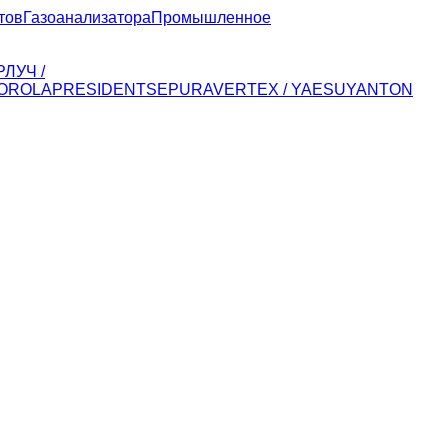
тов
Газоанализатора
Промышленное
Р
ЛУЧ /
OROLA
PRESIDENT
SEPURA
VERTEX / YAESU
YANTON