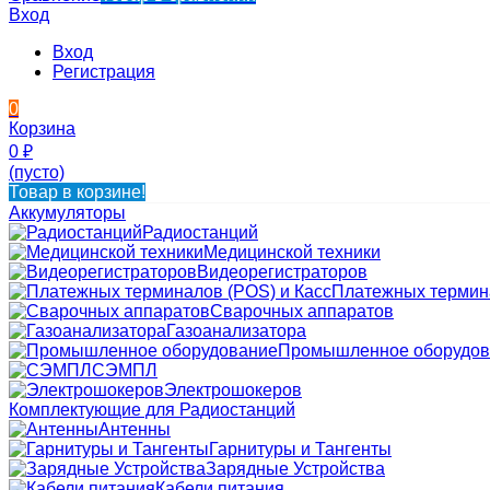
Вход
Вход
Регистрация
0
Корзина
0
₽
(пусто)
Товар в корзине!
Аккумуляторы
Радиостанций
Медицинской техники
Видеорегистраторов
Платежных термина
Сварочных аппаратов
Газоанализатора
Промышленное оборудов
СЭМПЛ
Электрошокеров
Комплектующие для Радиостанций
Антенны
Гарнитуры и Тангенты
Зарядные Устройства
Кабели питания