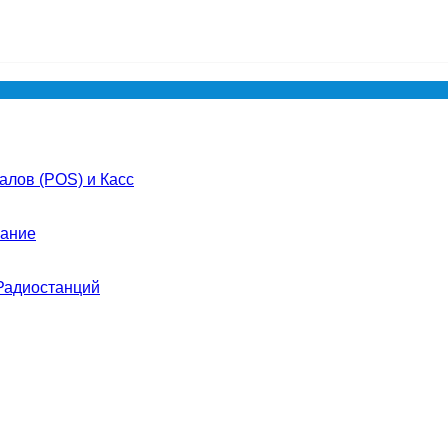
лов (POS) и Касс
ание
Радиостанций