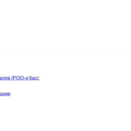
лов (POS) и Касс
ание