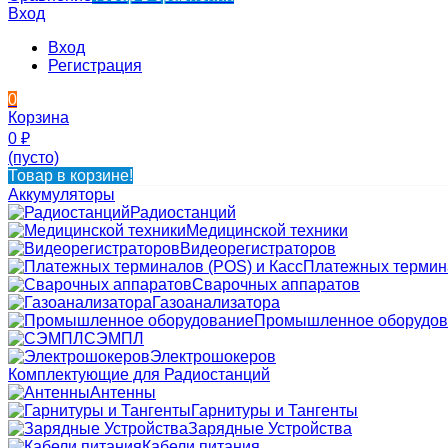
Вход
Вход
Регистрация
0
Корзина
0
₽
(пусто)
Товар в корзине!
Аккумуляторы
Радиостанций
Медицинской техники
Видеорегистраторов
Платежных термина
Сварочных аппаратов
Газоанализатора
Промышленное оборудов
СЭМПЛ
Электрошокеров
Комплектующие для Радиостанций
Антенны
Гарнитуры и Тангенты
Зарядные Устройства
Кабели питания