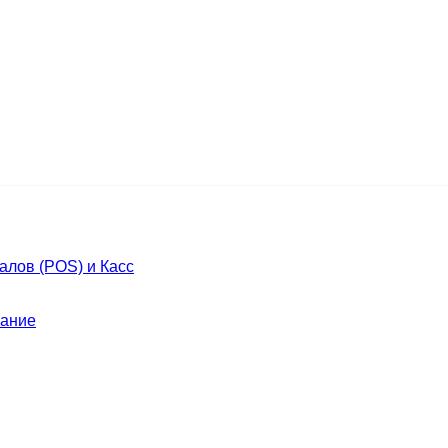
лов (POS) и Касс
ание