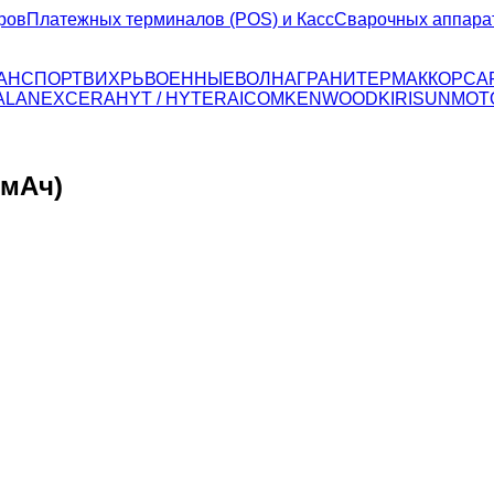
ров
Платежных терминалов (POS) и Касс
Сварочных аппара
ТРАНСПОРТ
ВИХРЬ
ВОЕННЫЕ
ВОЛНА
ГРАНИТ
ЕРМАК
КОРСА
ALAN
EXCERA
HYT / HYTERA
ICOM
KENWOOD
KIRISUN
MOT
0мАч)