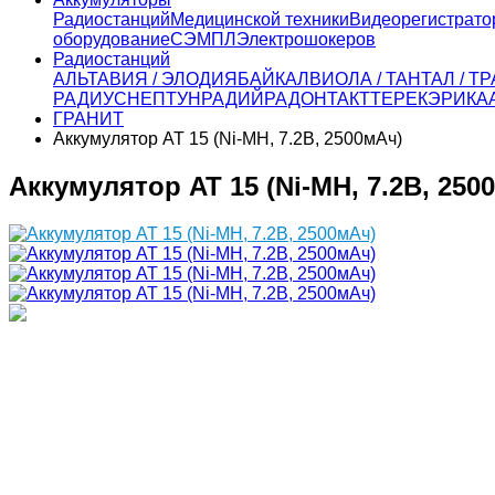
Радиостанций
Медицинской техники
Видеорегистрато
оборудование
СЭМПЛ
Электрошокеров
Радиостанций
АЛЬТАВИЯ / ЭЛОДИЯ
БАЙКАЛ
ВИОЛА / ТАНТАЛ / 
РАДИУС
НЕПТУН
РАДИЙ
РАДОН
ТАКТ
ТЕРЕК
ЭРИКА
ГРАНИТ
Аккумулятор AT 15 (Ni-MH, 7.2В, 2500мАч)
Аккумулятор AT 15 (Ni-MH, 7.2В, 250