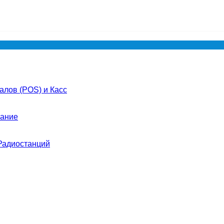
лов (POS) и Касс
ание
Радиостанций