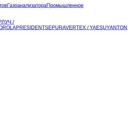
тов
Газоанализатора
Промышленное
Р
ЛУЧ /
OROLA
PRESIDENT
SEPURA
VERTEX / YAESU
YANTON