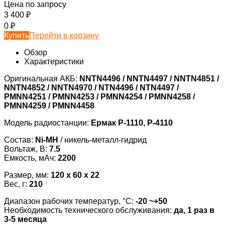
Цена по запросу
3 400
₽
0
₽
Купить
Перейти в корзину
Обзор
Характеристики
Оригинальная АКБ:
NNTN4496 / NNTN4497 / NNTN4851 /
NNTN4852 / NNTN4970 / NTN4496 / NTN4497 /
PMNN4251 / PMNN4253 / PMNN4254 / PMNN4258 /
PMNN4259 / PMNN4458
Модель радиостанции:
Ермак Р-1110, Р-4110
Состав:
Ni-MH
/ никель-металл-гидрид
Вольтаж, В:
7.5
Емкость, мАч:
2200
Размер, мм:
120 x 60 x 22
Вес, г:
210
Диапазон рабочих температур, °С:
-20
~
+50
Необходимость технического обслуживания:
да, 1 раз в
3-5 месяца