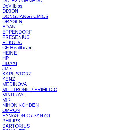
DATEX / OHMEDA
DeVilbiss
DIXION
DONGJIANG / CMICS
DRAGER
EDAN
EPPENDORF
FRESENIUS
FUKUDA
GE Healthcare
HEINE
HP
HUAXI
JMS
KARL STORZ
KENZ
MEDINOVA
MEDTRONIC / PRIMEDIC
MINDRAY
MIR
NIHON KOHDEN
OMRON
PANASONIC / SANYO
PHILIPS
SARTORIUS