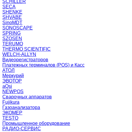
SCHILLER
SECA
SHENKE
SHVABE
SinoMDT
SONOSCAPE
SPRING
SZOSEN
TERUMO
THERMO SCIENTIFIC
WELCH-ALLYN
Видеорегистраторов
Платежных терминалов (POS) и Касс
АТОЛ
Меркурий
ЭВОТОР
aQsi
NEWPOS
Сварочных аппаратов
Fujikura
Газоанализатора
ЭКОМЕР
TESTO
Промышленное оборудование
РАДИО-СЕРВИС