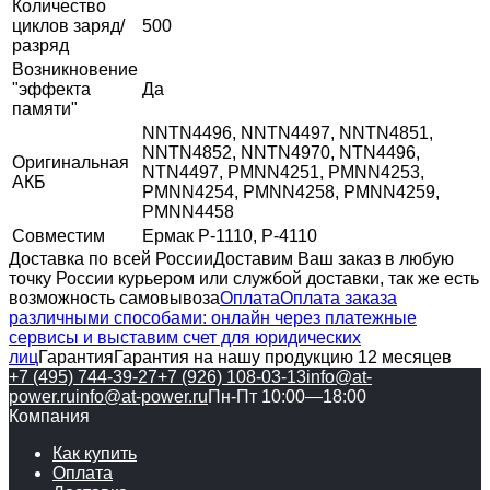
Количество
циклов заряд/
500
разряд
Возникновение
"эффекта
Да
памяти"
NNTN4496, NNTN4497, NNTN4851,
NNTN4852, NNTN4970, NTN4496,
Оригинальная
NTN4497, PMNN4251, PMNN4253,
АКБ
PMNN4254, PMNN4258, PMNN4259,
PMNN4458
Совместим
Ермак Р-1110, Р-4110
Доставка по всей России
Доставим Ваш заказ в любую
точку России курьером или службой доставки, так же есть
возможность самовывоза
Оплата
Оплата заказа
различными способами: онлайн через платежные
сервисы и выставим счет для юридических
лиц
Гарантия
Гарантия на нашу продукцию 12 месяцев
+7 (495) 744-39-27
+7 (926) 108-03-13
info@at-
power.ru
info@at-power.ru
Пн-Пт 10:00—18:00
Компания
Как купить
Оплата