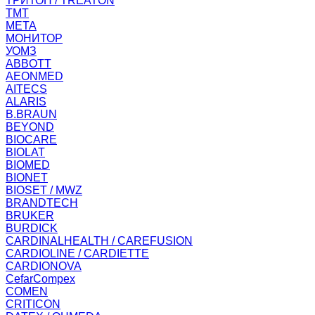
ТРИТОН / TREATON
ТМТ
МЕТА
МОНИТОР
УОМЗ
ABBOTT
AEONMED
AITECS
ALARIS
B.BRAUN
BEYOND
BIOCARE
BIOLAT
BIOMED
BIONET
BIOSET / MWZ
BRANDTECH
BRUKER
BURDICK
CARDINALHEALTH / CAREFUSION
CARDIOLINE / CARDIETTE
CARDIONOVA
CefarCompex
COMEN
CRITICON