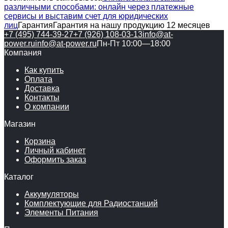
различными способами: онлайн через платежные
сервисы и выставим счет для юридических
лиц
Гарантия
Гарантия на нашу продукцию 12 месяцев
+7 (495) 744-39-27
+7 (926) 108-03-13
info@at-
power.ru
info@at-power.ru
Пн-Пт 10:00—18:00
Компания
Как купить
Оплата
Доставка
Контакты
О компании
Магазин
Корзина
Личный кабинет
Оформить заказ
Каталог
Аккумуляторы
Комплектующие для Радиостанций
Элементы Питания