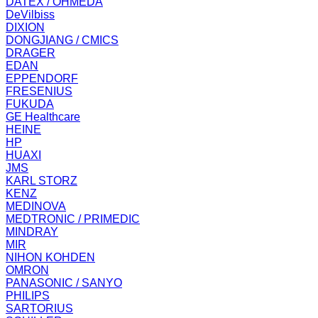
DATEX / OHMEDA
DeVilbiss
DIXION
DONGJIANG / CMICS
DRAGER
EDAN
EPPENDORF
FRESENIUS
FUKUDA
GE Healthcare
HEINE
HP
HUAXI
JMS
KARL STORZ
KENZ
MEDINOVA
MEDTRONIC / PRIMEDIC
MINDRAY
MIR
NIHON KOHDEN
OMRON
PANASONIC / SANYO
PHILIPS
SARTORIUS