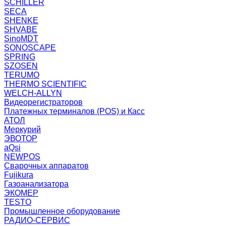
SCHILLER
SECA
SHENKE
SHVABE
SinoMDT
SONOSCAPE
SPRING
SZOSEN
TERUMO
THERMO SCIENTIFIC
WELCH-ALLYN
Видеорегистраторов
Платежных терминалов (POS) и Касс
АТОЛ
Меркурий
ЭВОТОР
aQsi
NEWPOS
Сварочных аппаратов
Fujikura
Газоанализатора
ЭКОМЕР
TESTO
Промышленное оборудование
РАДИО-СЕРВИС