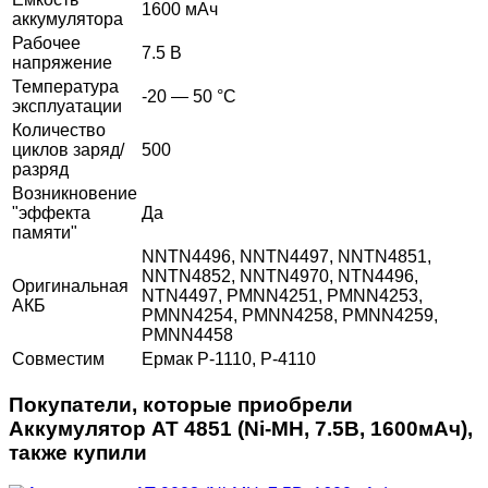
1600 мАч
аккумулятора
Рабочее
7.5 В
напряжение
Температура
-20 — 50 °C
эксплуатации
Количество
циклов заряд/
500
разряд
Возникновение
"эффекта
Да
памяти"
NNTN4496, NNTN4497, NNTN4851,
NNTN4852, NNTN4970, NTN4496,
Оригинальная
NTN4497, PMNN4251, PMNN4253,
АКБ
PMNN4254, PMNN4258, PMNN4259,
PMNN4458
Совместим
Ермак Р-1110, Р-4110
Покупатели, которые приобрели
Аккумулятор AT 4851 (Ni-MH, 7.5В, 1600мАч),
также купили