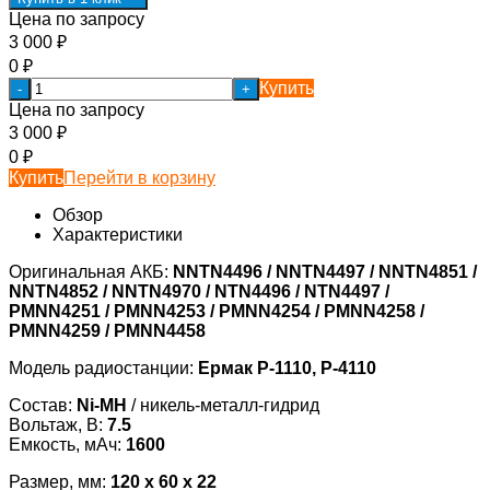
Цена по запросу
3 000
₽
0
₽
Купить
-
+
Цена по запросу
3 000
₽
0
₽
Купить
Перейти в корзину
Обзор
Характеристики
Оригинальная АКБ:
NNTN4496 / NNTN4497 / NNTN4851 /
NNTN4852 / NNTN4970 / NTN4496 / NTN4497 /
PMNN4251 / PMNN4253 / PMNN4254 / PMNN4258 /
PMNN4259 / PMNN4458
Модель радиостанции:
Ермак Р-1110, Р-4110
Состав:
Ni-MH
/ никель-металл-гидрид
Вольтаж, В:
7.5
Емкость, мАч:
1600
Размер, мм:
120 x 60 x 22