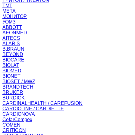
ТРИТОН / TREATON
ТМТ
МЕТА
МОНИТОР
УОМЗ
ABBOTT
AEONMED
AITECS
ALARIS
B.BRAUN
BEYOND
BIOCARE
BIOLAT
BIOMED
BIONET
BIOSET / MWZ
BRANDTECH
BRUKER
BURDICK
CARDINALHEALTH / CAREFUSION
CARDIOLINE / CARDIETTE
CARDIONOVA
CefarCompex
COMEN
CRITICON