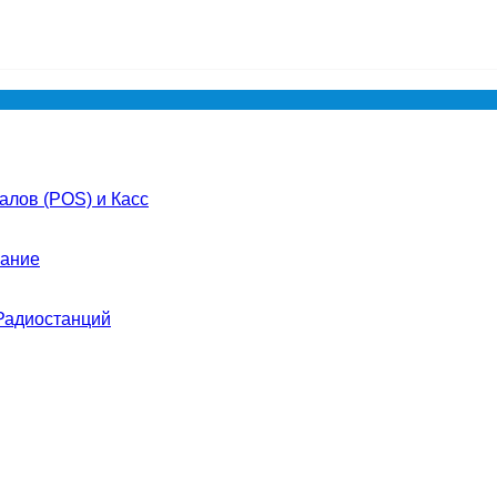
лов (POS) и Касс
ание
Радиостанций