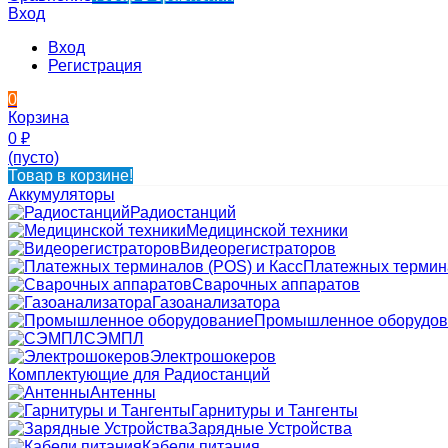
Вход
Вход
Регистрация
0
Корзина
0
₽
(пусто)
Товар в корзине!
Аккумуляторы
Радиостанций
Медицинской техники
Видеорегистраторов
Платежных термина
Сварочных аппаратов
Газоанализатора
Промышленное оборудов
СЭМПЛ
Электрошокеров
Комплектующие для Радиостанций
Антенны
Гарнитуры и Тангенты
Зарядные Устройства
Кабели питания