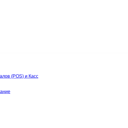
лов (POS) и Касс
ание