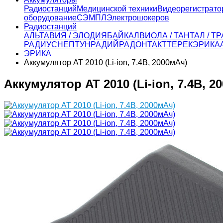
Радиостанций
Медицинской техники
Видеорегистрато
оборудование
СЭМПЛ
Электрошокеров
Радиостанций
АЛЬТАВИЯ / ЭЛОДИЯ
БАЙКАЛ
ВИОЛА / ТАНТАЛ / 
РАДИУС
НЕПТУН
РАДИЙ
РАДОН
ТАКТ
ТЕРЕК
ЭРИКА
ЭРИКА
Аккумулятор AT 2010 (Li-ion, 7.4В, 2000мАч)
Аккумулятор AT 2010 (Li-ion, 7.4В, 2