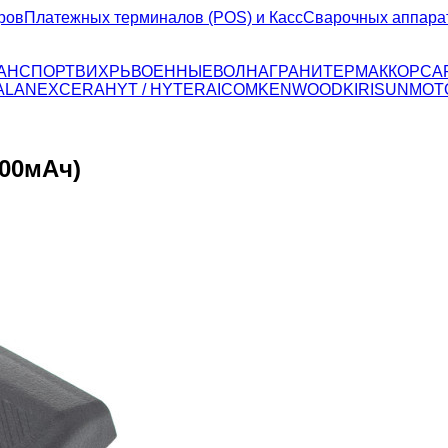
ров
Платежных терминалов (POS) и Касс
Сварочных аппара
ТРАНСПОРТ
ВИХРЬ
ВОЕННЫЕ
ВОЛНА
ГРАНИТ
ЕРМАК
КОРСА
ALAN
EXCERA
HYT / HYTERA
ICOM
KENWOOD
KIRISUN
MOT
000мАч)