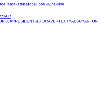
тов
Газоанализатора
Промышленное
Р
ЛУЧ /
OROLA
PRESIDENT
SEPURA
VERTEX / YAESU
YANTON