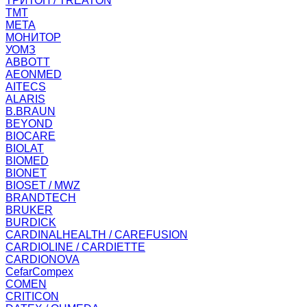
ТРИТОН / TREATON
ТМТ
МЕТА
МОНИТОР
УОМЗ
ABBOTT
AEONMED
AITECS
ALARIS
B.BRAUN
BEYOND
BIOCARE
BIOLAT
BIOMED
BIONET
BIOSET / MWZ
BRANDTECH
BRUKER
BURDICK
CARDINALHEALTH / CAREFUSION
CARDIOLINE / CARDIETTE
CARDIONOVA
CefarCompex
COMEN
CRITICON