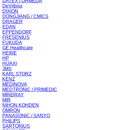
DATEX / OHMEDA
DeVilbiss
DIXION
DONGJIANG / CMICS
DRAGER
EDAN
EPPENDORF
FRESENIUS
FUKUDA
GE Healthcare
HEINE
HP
HUAXI
JMS
KARL STORZ
KENZ
MEDINOVA
MEDTRONIC / PRIMEDIC
MINDRAY
MIR
NIHON KOHDEN
OMRON
PANASONIC / SANYO
PHILIPS
SARTORIUS