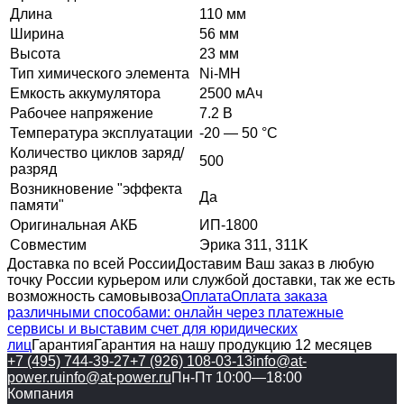
Длина
110 мм
Ширина
56 мм
Высота
23 мм
Тип химического элемента
Ni-MH
Емкость аккумулятора
2500 мАч
Рабочее напряжение
7.2 В
Температура эксплуатации
-20 — 50 °C
Количество циклов заряд/
500
разряд
Возникновение "эффекта
Да
памяти"
Оригинальная АКБ
ИП-1800
Совместим
Эрика 311, 311K
Доставка по всей России
Доставим Ваш заказ в любую
точку России курьером или службой доставки, так же есть
возможность самовывоза
Оплата
Оплата заказа
различными способами: онлайн через платежные
сервисы и выставим счет для юридических
лиц
Гарантия
Гарантия на нашу продукцию 12 месяцев
+7 (495) 744-39-27
+7 (926) 108-03-13
info@at-
power.ru
info@at-power.ru
Пн-Пт 10:00—18:00
Компания