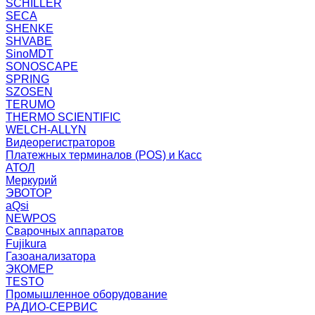
SCHILLER
SECA
SHENKE
SHVABE
SinoMDT
SONOSCAPE
SPRING
SZOSEN
TERUMO
THERMO SCIENTIFIC
WELCH-ALLYN
Видеорегистраторов
Платежных терминалов (POS) и Касс
АТОЛ
Меркурий
ЭВОТОР
aQsi
NEWPOS
Сварочных аппаратов
Fujikura
Газоанализатора
ЭКОМЕР
TESTO
Промышленное оборудование
РАДИО-СЕРВИС