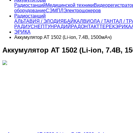
Радиостанций
Медицинской техники
Видеорегистрато
оборудование
СЭМПЛ
Электрошокеров
Радиостанций
АЛЬТАВИЯ / ЭЛОДИЯ
БАЙКАЛ
ВИОЛА / ТАНТАЛ / 
РАДИУС
НЕПТУН
РАДИЙ
РАДОН
ТАКТ
ТЕРЕК
ЭРИКА
ЭРИКА
Аккумулятор AT 1502 (Li-ion, 7.4В, 1500мАч)
Аккумулятор AT 1502 (Li-ion, 7.4В, 1