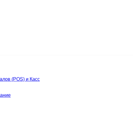
лов (POS) и Касс
ание