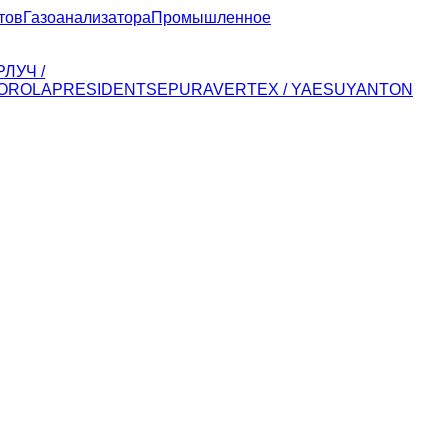
тов
Газоанализатора
Промышленное
Р
ЛУЧ /
OROLA
PRESIDENT
SEPURA
VERTEX / YAESU
YANTON