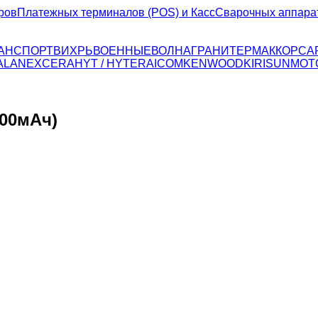
ров
Платежных терминалов (POS) и Касс
Сварочных аппара
ТРАНСПОРТ
ВИХРЬ
ВОЕННЫЕ
ВОЛНА
ГРАНИТ
ЕРМАК
КОРСА
ALAN
EXCERA
HYT / HYTERA
ICOM
KENWOOD
KIRISUN
MOT
500мАч)