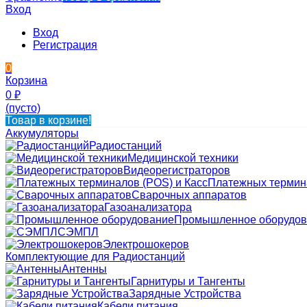
Вход
Вход
Регистрация
0
Корзина
0
₽
(пусто)
Товар в корзине!
Аккумуляторы
Радиостанций
Медицинской техники
Видеорегистраторов
Платежных термина
Сварочных аппаратов
Газоанализатора
Промышленное оборудов
СЭМПЛ
Электрошокеров
Комплектующие для Радиостанций
Антенны
Гарнитуры и Тангенты
Зарядные Устройства
Кабели питания