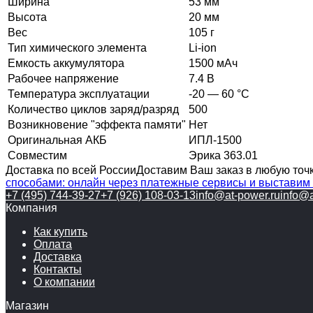
Ширина
53 мм
Высота
20 мм
Вес
105 г
Тип химического элемента
Li-ion
Емкость аккумулятора
1500 мАч
Рабочее напряжение
7.4 В
Температура эксплуатации
-20 — 60 °C
Количество циклов заряд/разряд
500
Возникновение "эффекта памяти"
Нет
Оригинальная АКБ
ИПЛ-1500
Совместим
Эрика 363.01
Доставка по всей России
Доставим Ваш заказ в любую точк
способами: онлайн через платежные сервисы и выставим 
+7 (495) 744-39-27
+7 (926) 108-03-13
info@at-power.ru
info@a
Компания
Как купить
Оплата
Доставка
Контакты
О компании
Магазин