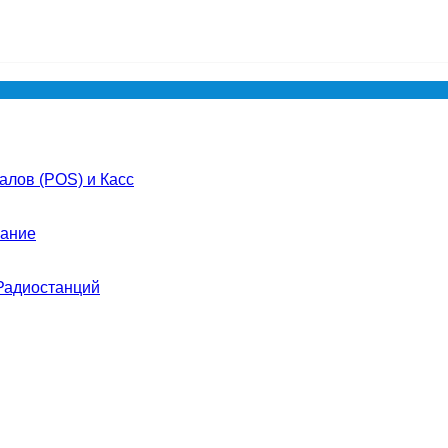
лов (POS) и Касс
ание
Радиостанций