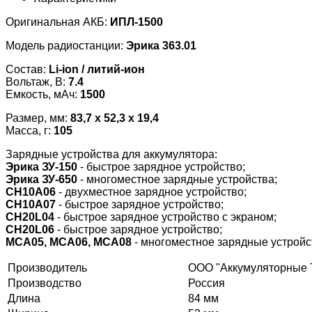
Оригинальная АКБ:
ИПЛ-1500
Модель радиостанции:
Эрика 363.01
Состав:
Li-ion / литий-ион
Вольтаж, В:
7.4
Емкость, мАч:
1500
Размер, мм:
83,7 x 52,3 x 19,4
Масса, г:
105
Зарядные устройства для аккумулятора:
Эрика ЗУ-150
- быстрое зарядное устройство;
Эрика ЗУ-650
- многоместное зарядные устройства;
CH10A06
- двухместное зарядное устройство;
CH10A07
- быстрое зарядное устройство;
CH20L04
- быстрое зарядное устройство с экраном;
CH20L06
- быстрое зарядное устройство;
MCA05, MCA06, MCA08
- многоместное зарядные устройс
Производитель
ООО "Аккумуляторные 
Производство
Россия
Длина
84 мм