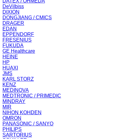
DATEX / OHMEDA
DeVilbiss
DIXION
DONGJIANG / CMICS
DRAGER
EDAN
EPPENDORF
FRESENIUS
FUKUDA
GE Healthcare
HEINE
HP
HUAXI
JMS
KARL STORZ
KENZ
MEDINOVA
MEDTRONIC / PRIMEDIC
MINDRAY
MIR
NIHON KOHDEN
OMRON
PANASONIC / SANYO
PHILIPS
SARTORIUS