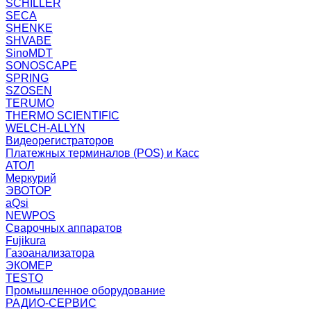
SCHILLER
SECA
SHENKE
SHVABE
SinoMDT
SONOSCAPE
SPRING
SZOSEN
TERUMO
THERMO SCIENTIFIC
WELCH-ALLYN
Видеорегистраторов
Платежных терминалов (POS) и Касс
АТОЛ
Меркурий
ЭВОТОР
aQsi
NEWPOS
Сварочных аппаратов
Fujikura
Газоанализатора
ЭКОМЕР
TESTO
Промышленное оборудование
РАДИО-СЕРВИС