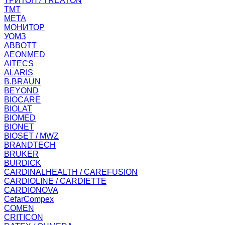
ТРИТОН / TREATON
ТМТ
МЕТА
МОНИТОР
УОМЗ
ABBOTT
AEONMED
AITECS
ALARIS
B.BRAUN
BEYOND
BIOCARE
BIOLAT
BIOMED
BIONET
BIOSET / MWZ
BRANDTECH
BRUKER
BURDICK
CARDINALHEALTH / CAREFUSION
CARDIOLINE / CARDIETTE
CARDIONOVA
CefarCompex
COMEN
CRITICON