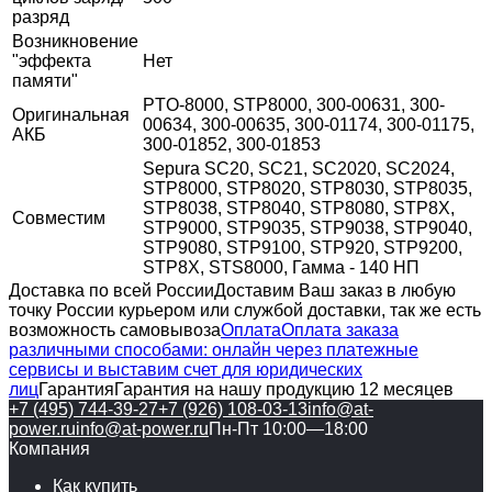
разряд
Возникновение
"эффекта
Нет
памяти"
PTO-8000, STP8000, 300-00631, ​300-
Оригинальная
00634, ​300-00635, 300-01174, 300-01175,
АКБ
300-01852, 300-01853​
Sepura SC20, SC21, SC2020, SC2024,
STP8000, STP8020, STP8030, STP8035,
STP8038, STP8040, STP8080, STP8X,
Совместим
STP9000, STP9035, STP9038, STP9040,
STP9080, STP9100, STP920, STP9200,
STP8X, STS8000, Гамма - 140 НП
Доставка по всей России
Доставим Ваш заказ в любую
точку России курьером или службой доставки, так же есть
возможность самовывоза
Оплата
Оплата заказа
различными способами: онлайн через платежные
сервисы и выставим счет для юридических
лиц
Гарантия
Гарантия на нашу продукцию 12 месяцев
+7 (495) 744-39-27
+7 (926) 108-03-13
info@at-
power.ru
info@at-power.ru
Пн-Пт 10:00—18:00
Компания
Как купить