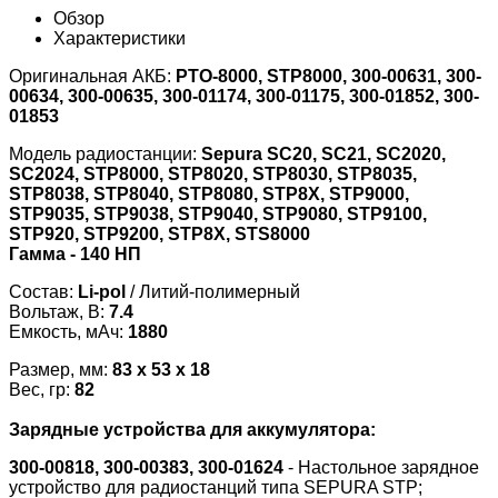
Обзор
Характеристики
Оригинальная АКБ:
PTO-8000, STP8000, 300-00631, 300-
00634, 300-00635, 300-01174, 300-01175, 300-01852, 300-
01853
Модель радиостанции:
Sepura SC20, SC21, SC2020,
SC2024, STP8000, STP8020, STP8030, STP8035,
STP8038, STP8040, STP8080, STP8X, STP9000,
STP9035, STP9038, STP9040, STP9080, STP9100,
STP920, STP9200, STP8X, STS8000
Гамма - 140 НП
Состав:
Li-pol
/ Литий-полимерный
Вольтаж, В:
7.4
Емкость, мАч:
1880
Размер, мм:
83 x 53 x 18
Вес, гр:
82
Зарядные устройства для аккумулятора:
300-00818, 300-00383, 300-01624
- Настольное зарядное
устройство для радиостанций типа SEPURA STP;