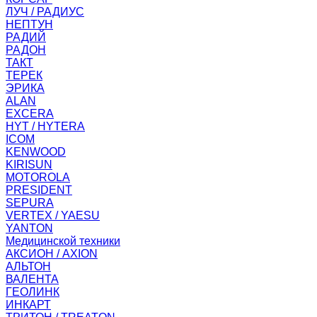
ЛУЧ / РАДИУС
НЕПТУН
РАДИЙ
РАДОН
ТАКТ
ТЕРЕК
ЭРИКА
ALAN
EXCERA
HYT / HYTERA
ICOM
KENWOOD
KIRISUN
MOTOROLA
PRESIDENT
SEPURA
VERTEX / YAESU
YANTON
Медицинской техники
АКСИОН / AXION
АЛЬТОН
ВАЛЕНТА
ГЕОЛИНК
ИНКАРТ