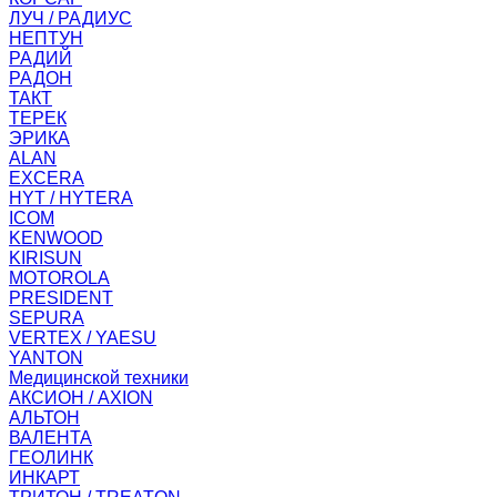
ЛУЧ / РАДИУС
НЕПТУН
РАДИЙ
РАДОН
ТАКТ
ТЕРЕК
ЭРИКА
ALAN
EXCERA
HYT / HYTERA
ICOM
KENWOOD
KIRISUN
MOTOROLA
PRESIDENT
SEPURA
VERTEX / YAESU
YANTON
Медицинской техники
АКСИОН / AXION
АЛЬТОН
ВАЛЕНТА
ГЕОЛИНК
ИНКАРТ