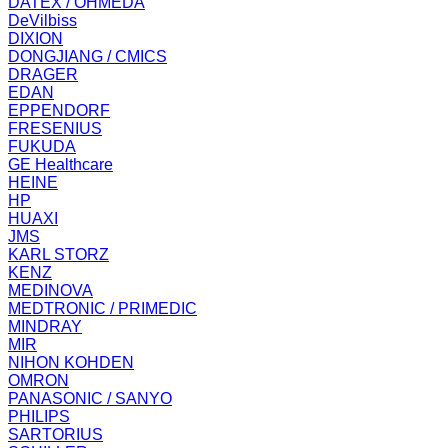
DATEX / OHMEDA
DeVilbiss
DIXION
DONGJIANG / CMICS
DRAGER
EDAN
EPPENDORF
FRESENIUS
FUKUDA
GE Healthcare
HEINE
HP
HUAXI
JMS
KARL STORZ
KENZ
MEDINOVA
MEDTRONIC / PRIMEDIC
MINDRAY
MIR
NIHON KOHDEN
OMRON
PANASONIC / SANYO
PHILIPS
SARTORIUS