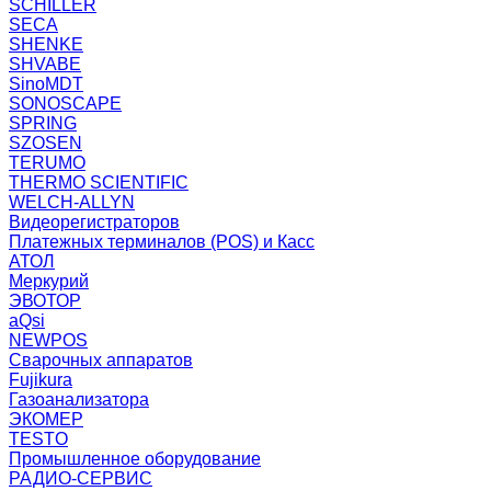
SCHILLER
SECA
SHENKE
SHVABE
SinoMDT
SONOSCAPE
SPRING
SZOSEN
TERUMO
THERMO SCIENTIFIC
WELCH-ALLYN
Видеорегистраторов
Платежных терминалов (POS) и Касс
АТОЛ
Меркурий
ЭВОТОР
aQsi
NEWPOS
Сварочных аппаратов
Fujikura
Газоанализатора
ЭКОМЕР
TESTO
Промышленное оборудование
РАДИО-СЕРВИС