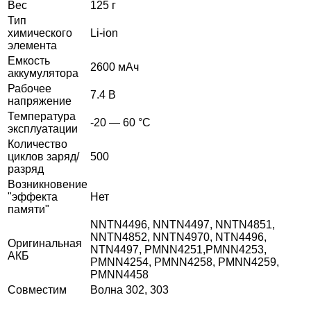
Вес
125 г
Тип
химического
Li-ion
элемента
Емкость
2600 мАч
аккумулятора
Рабочее
7.4 В
напряжение
Температура
-20 — 60 °C
эксплуатации
Количество
циклов заряд/
500
разряд
Возникновение
"эффекта
Нет
памяти"
NNTN4496, NNTN4497, NNTN4851,
NNTN4852, NNTN4970, NTN4496,
Оригинальная
NTN4497, PMNN4251,PMNN4253,
АКБ
PMNN4254, PMNN4258, PMNN4259,
PMNN4458
Совместим
Волна 302, 303