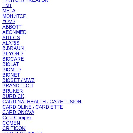
ТРИТОН / TREATON
ТМТ
МЕТА
МОНИТОР
УОМЗ
ABBOTT
AEONMED
AITECS
ALARIS
B.BRAUN
BEYOND
BIOCARE
BIOLAT
BIOMED
BIONET
BIOSET / MWZ
BRANDTECH
BRUKER
BURDICK
CARDINALHEALTH / CAREFUSION
CARDIOLINE / CARDIETTE
CARDIONOVA
CefarCompex
COMEN
CRITICON