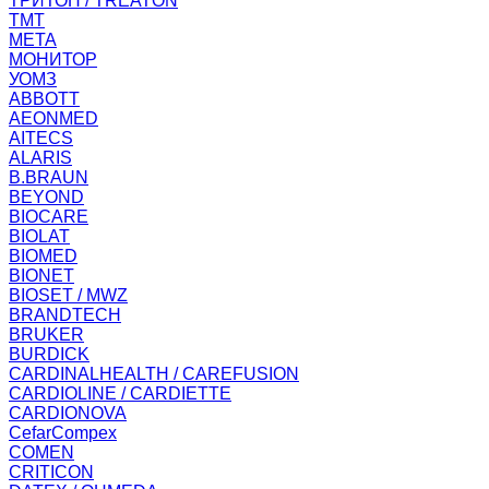
ТРИТОН / TREATON
ТМТ
МЕТА
МОНИТОР
УОМЗ
ABBOTT
AEONMED
AITECS
ALARIS
B.BRAUN
BEYOND
BIOCARE
BIOLAT
BIOMED
BIONET
BIOSET / MWZ
BRANDTECH
BRUKER
BURDICK
CARDINALHEALTH / CAREFUSION
CARDIOLINE / CARDIETTE
CARDIONOVA
CefarCompex
COMEN
CRITICON