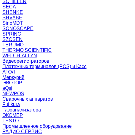
SCHILLER
SECA
SHENKE
SHVABE
SinoMDT
SONOSCAPE
SPRING
SZOSEN
TERUMO
THERMO SCIENTIFIC
WELCH-ALLYN
Видеорегистраторов
Платежных терминалов (POS) и Касс
АТОЛ
Меркурий
ЭВОТОР
aQsi
NEWPOS
Сварочных аппаратов
Fujikura
Газоанализатора
ЭКОМЕР
TESTO
Промышленное оборудование
РАДИО-СЕРВИС