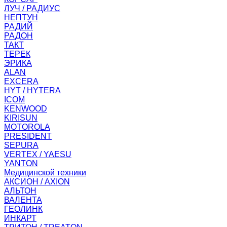
ЛУЧ / РАДИУС
НЕПТУН
РАДИЙ
РАДОН
ТАКТ
ТЕРЕК
ЭРИКА
ALAN
EXCERA
HYT / HYTERA
ICOM
KENWOOD
KIRISUN
MOTOROLA
PRESIDENT
SEPURA
VERTEX / YAESU
YANTON
Медицинской техники
АКСИОН / AXION
АЛЬТОН
ВАЛЕНТА
ГЕОЛИНК
ИНКАРТ