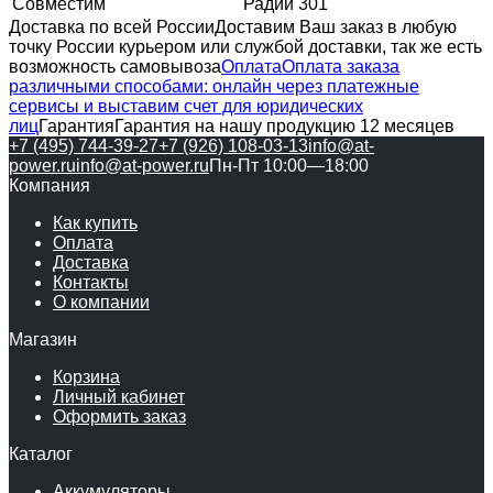
Совместим
Радий 301
Доставка по всей России
Доставим Ваш заказ в любую
точку России курьером или службой доставки, так же есть
возможность самовывоза
Оплата
Оплата заказа
различными способами: онлайн через платежные
сервисы и выставим счет для юридических
лиц
Гарантия
Гарантия на нашу продукцию 12 месяцев
+7 (495) 744-39-27
+7 (926) 108-03-13
info@at-
power.ru
info@at-power.ru
Пн-Пт 10:00—18:00
Компания
Как купить
Оплата
Доставка
Контакты
О компании
Магазин
Корзина
Личный кабинет
Оформить заказ
Каталог
Аккумуляторы