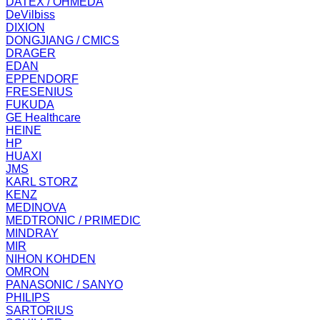
DATEX / OHMEDA
DeVilbiss
DIXION
DONGJIANG / CMICS
DRAGER
EDAN
EPPENDORF
FRESENIUS
FUKUDA
GE Healthcare
HEINE
HP
HUAXI
JMS
KARL STORZ
KENZ
MEDINOVA
MEDTRONIC / PRIMEDIC
MINDRAY
MIR
NIHON KOHDEN
OMRON
PANASONIC / SANYO
PHILIPS
SARTORIUS