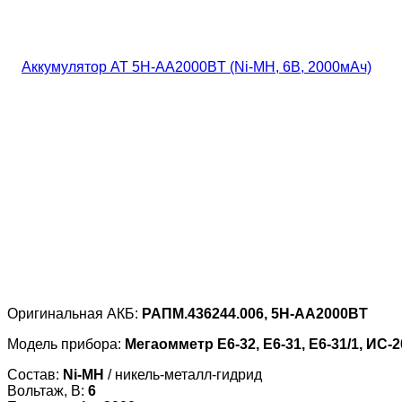
Оригинальная АКБ:
РАПМ.436244.006, 5H-AA2000BT
Модель прибора:
Мегаомметр Е6-32, Е6-31, Е6-31/1, ИС-2
Состав:
Ni-MH
/ никель-металл-гидрид
Вольтаж, В:
6