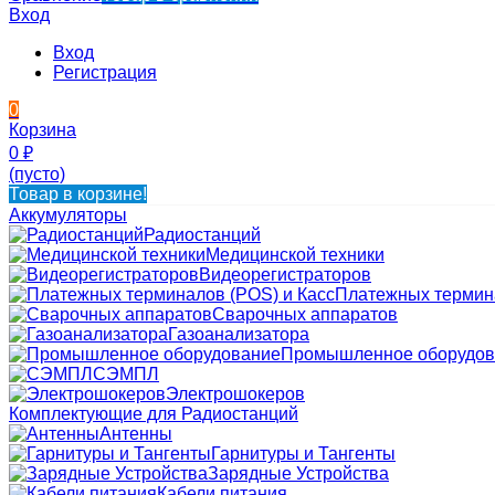
Вход
Вход
Регистрация
0
Корзина
0
₽
(пусто)
Товар в корзине!
Аккумуляторы
Радиостанций
Медицинской техники
Видеорегистраторов
Платежных термина
Сварочных аппаратов
Газоанализатора
Промышленное оборудов
СЭМПЛ
Электрошокеров
Комплектующие для Радиостанций
Антенны
Гарнитуры и Тангенты
Зарядные Устройства
Кабели питания