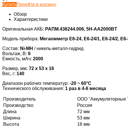
Купить
Перейти в корзину
Обзор
Характеристики
Оригинальная АКБ:
РАПМ.436244.006, 5H-AA2000BT
Модель прибора:
Мегаомметр Е6-24, Е6-24/1, Е6-24/2, Е6-
Состав:
Ni-MH
/ никель-металл-гидрид
Вольтаж, В:
6
Емкость, мАч:
2000
Размер, мм:
72 x 53 x 16
Вес, г:
140
Диапазон рабочих температур:
-20 ~ 60°С
Технического обслуживания:
1 раз в 4-6 месяца
Производитель
ООО "Аккумуляторные 
Производство
Россия
Длина
72 мм
Ширина
53 мм
Высота
16 мм